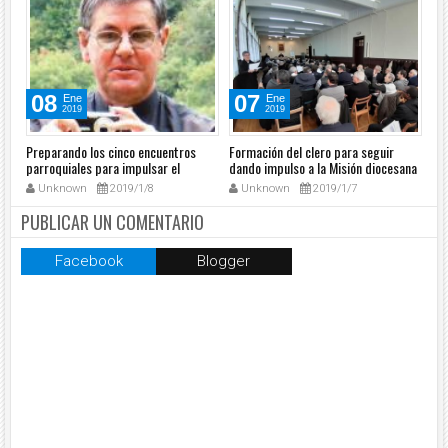
08
07
Ene
Ene
2019
2019
Preparando los cinco encuentros
Formación del clero para seguir
El 
parroquiales para impulsar el
dando impulso a la Misión diocesana
ora
dinamismo misionero
sac
Unknown
2019/1/8
Unknown
2019/1/7
PUBLICAR UN COMENTARIO
Facebook
Blogger