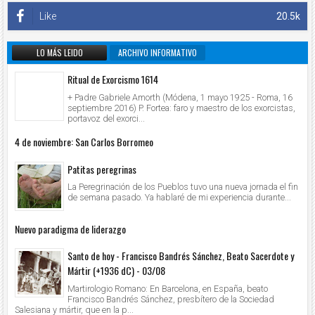
Like
20.5k
LO MÁS LEIDO
ARCHIVO INFORMATIVO
Ritual de Exorcismo 1614
+ Padre Gabriele Amorth (Módena, 1 mayo 1925 - Roma, 16
septiembre 2016) P. Fortea: faro y maestro de los exorcistas,
portavoz del exorci...
4 de noviembre: San Carlos Borromeo
Patitas peregrinas
La Peregrinación de los Pueblos tuvo una nueva jornada el fin
de semana pasado. Ya hablaré de mi experiencia durante...
Nuevo paradigma de liderazgo
Santo de hoy - Francisco Bandrés Sánchez, Beato Sacerdote y
Mártir (+1936 dC) - 03/08
Martirologio Romano: En Barcelona, en España, beato
Francisco Bandrés Sánchez, presbítero de la Sociedad
Salesiana y mártir, que en la p...