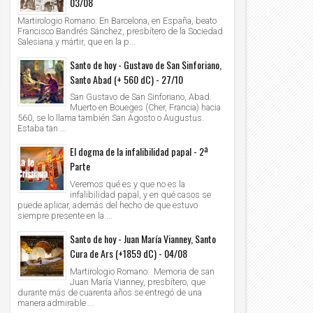
03/08
Martirologio Romano: En Barcelona, en España, beato
Francisco Bandrés Sánchez, presbítero de la Sociedad
Salesiana y mártir, que en la p...
Santo de hoy - Gustavo de San Sinforiano,
Santo Abad (+ 560 dC) - 27/10
San Gustavo de San Sinforiano, Abad.
Muerto en Boueges (Cher, Francia) hacia
560, se lo llama también San Agosto o Augustus.
Estaba tan ...
El dogma de la infalibilidad papal - 2ª
Parte
Veremos qué es y que no es la
infalibilidad papal, y en qué casos se
puede aplicar, además del hecho de que estuvo
siempre presente en la ...
Santo de hoy - Juan María Vianney, Santo
Cura de Ars (+1859 dC) - 04/08
Martirologio Romano: Memoria de san
Juan María Vianney, presbítero, que
durante más de cuarenta años se entregó de una
manera admirable ...