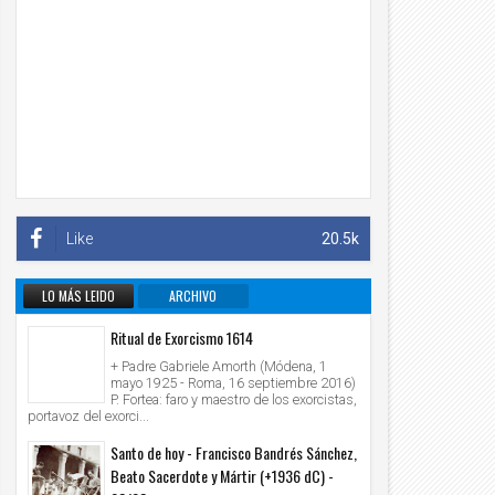
18
11
Oct
Oct
Like
20.5k
2020
2020
mentario del Evangelio: INSENSATO, esta
"ME FELICITARÁN TODAS LAS GENERACI
LO MÁS LEIDO
ARCHIVO
sma noche te reclaman el alma; "SED
PORQUE EL PODEROSO HA HECHO OBR
INFORMATIVO
COS ANTE DIOS" (Lc 12, 13-21).
GRANDES EN MÍ".(Lc 1, 48).
Unknown
2020/10/18
Unknown
2020/10/11
Ritual de Exorcismo 1614
+ Padre Gabriele Amorth (Módena, 1
mayo 1925 - Roma, 16 septiembre 2016)
P. Fortea: faro y maestro de los exorcistas,
portavoz del exorci...
Santo de hoy - Francisco Bandrés Sánchez,
Beato Sacerdote y Mártir (+1936 dC) -