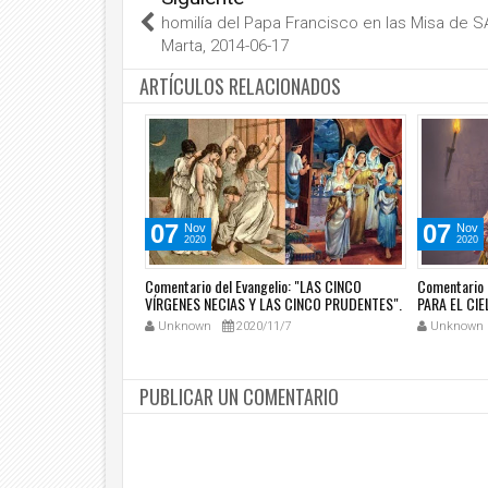
homilía del Papa Francisco en las Misa de S
Marta, 2014-06-17
ARTÍCULOS RELACIONADOS
07
07
Nov
Nov
2020
2020
RIO QUE PLANTÓ UNA
Comentario del Evangelio: "LAS CINCO
Comentario 
UNA CERCA, CAVÓ EN
VÍRGENES NECIAS Y LAS CINCO PRUDENTES".
PARA EL CIEL
TRUYÓ UNA TORRE...
(Mt 25, 1-13).
0/3
Unknown
2020/11/7
Unknown
PUBLICAR UN COMENTARIO