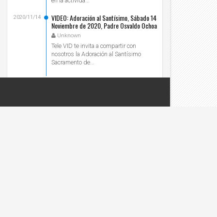
en la activida...
VIDEO: Adoración al Santísimo, Sábado 14
2020/11/14
Noviembre de 2020, Padre Osvaldo Ochoa
- Tele VID
Unknown
Tele VID te invita a compartir con
nosotros la Adoración al Santísimo
Sacramento de...