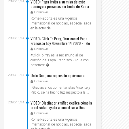
VIDEO: Papa invita a su misa de este
2020/11/14
domingo a personas sin techo de Roma
Unknown
Rome Reports es una Agencia
internacional de noticias, especializada
en la activida...
VIDEO: Click To Pray, Orar con el Papa
2020/11/14
Francisco hoy Noviembre 14 2020 - Tele
VID
Unknown
#ClickToPray es la red mundial de
oración del Papa Francisco. Sigue con
nosotros: ...
Unto God, una expresión equivocada
2020/11/14
Unknown
Gracias a los comentaristas Vicente y
Pablo, se ha hecho luz respecto a la ...
VIDEO: Diseñador gráfico explica cómo la
2020/11/14
creatividad ayuda a encontrar a Dios
Unknown
Rome Reports es una Agencia
internacional de noticias, especializada