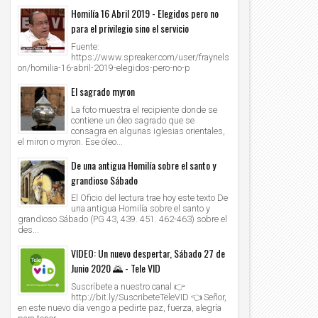
Homilía 16 Abril 2019 - Elegidos pero no
para el privilegio sino el servicio
Fuente:
https://www.spreaker.com/user/fraynels
on/homilia-16-abril-2019-elegidos-pero-no-p
El sagrado myron
La foto muestra el recipiente donde se
contiene un óleo sagrado que se
consagra en algunas iglesias orientales,
el miron o myron. Ese óleo...
De una antigua Homilía sobre el santo y
grandioso Sábado
El Oficio del lectura trae hoy este texto De
una antigua Homilía sobre el santo y
grandioso Sábado (PG 43, 439. 451. 462-463) sobre el
des...
VIDEO: Un nuevo despertar, Sábado 27 de
Junio 2020 🌄 - Tele VID
Suscríbete a nuestro canal 👉
http://bit.ly/SuscribeteTeleVID 👈 Señor,
en este nuevo día vengo a pedirte paz, fuerza, alegría