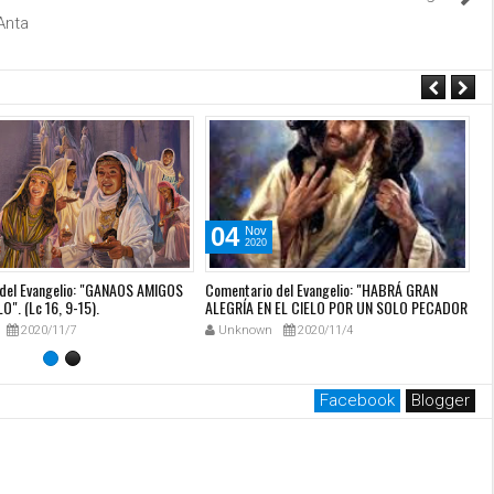
Anta
04
Nov
2020
del Evangelio: "GANAOS AMIGOS
Comentario del Evangelio: "HABRÁ GRAN
Co
O". (Lc 16, 9-15).
ALEGRÍA EN EL CIELO POR UN SOLO PECADOR
mi
QUE SE ARREPIENTA" (Lc 15, 1-10)
RI
2020/11/7
Unknown
2020/11/4
Facebook
Blogger