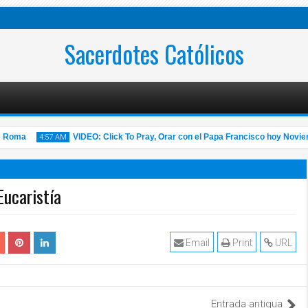
Sacerdotes Católicos
Roma
VIDEO: Click To Pray, Orar con el Papa Francisco hoy Noviembr
4:57 AM
Eucaristía
14
Nov
2020
Email
Print
URL
Entrada antigua