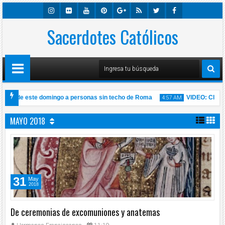
Insta
Sacerdotes Católicos
Flick
Youtu
Pinter
Googl
Rss
Twitte
Faceb
Gra
R
Be
Est
E-
R
Ook
M
Plus
isa de este domingo a personas sin techo de Roma
VIDEO: Click To 
4:57 AM
na Sábado 14 de Noviembre de 2020 l Padre Carlos Yepes
MAYO 2018
14
Nov
2020
31
May
2018
De ceremonias de excomuniones y anatemas