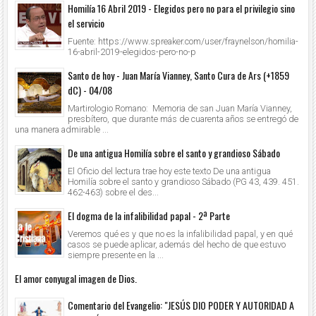
Homilía 16 Abril 2019 - Elegidos pero no para el privilegio sino
el servicio
Fuente: https://www.spreaker.com/user/fraynelson/homilia-
16-abril-2019-elegidos-pero-no-p
Santo de hoy - Juan María Vianney, Santo Cura de Ars (+1859
dC) - 04/08
Martirologio Romano: Memoria de san Juan María Vianney,
presbítero, que durante más de cuarenta años se entregó de
una manera admirable ...
De una antigua Homilía sobre el santo y grandioso Sábado
El Oficio del lectura trae hoy este texto De una antigua
Homilía sobre el santo y grandioso Sábado (PG 43, 439. 451.
462-463) sobre el des...
El dogma de la infalibilidad papal - 2ª Parte
Veremos qué es y que no es la infalibilidad papal, y en qué
casos se puede aplicar, además del hecho de que estuvo
siempre presente en la ...
El amor conyugal imagen de Dios.
Comentario del Evangelio: "JESÚS DIO PODER Y AUTORIDAD A