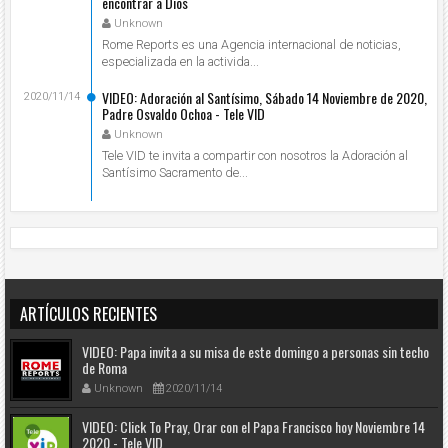
encontrar a Dios
Unknown
Rome Reports es una Agencia internacional de noticias,
especializada en la activida...
VIDEO: Adoración al Santísimo, Sábado 14 Noviembre de 2020,
2020/11/14
Padre Osvaldo Ochoa - Tele VID
Unknown
Tele VID te invita a compartir con nosotros la Adoración al
Santísimo Sacramento de...
ARTÍCULOS RECIENTES
VIDEO: Papa invita a su misa de este domingo a personas sin techo
de Roma
Unknown
2020/11/14
VIDEO: Click To Pray, Orar con el Papa Francisco hoy Noviembre 14
2020 - Tele VID