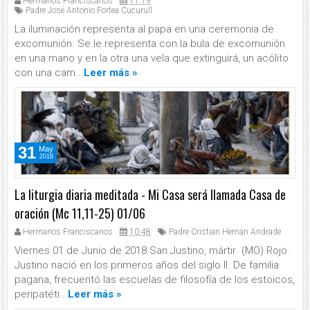
Hermanos Franciscanos
11:19
Padre José Antonio Fortea Cucurull
La iluminación representa al papa en una ceremonia de
excomunión. Se le representa con la bula de excomunión
en una mano y en la otra una vela que extinguirá, un acólito
con una cam...
Leer más »
31
May
2018
La liturgia diaria meditada - Mi Casa será llamada Casa de
oración (Mc 11,11-25) 01/06
Hermanos Franciscanos
10:48
Padre Cristian Hernán Andrade
Viernes 01 de Junio de 2018 San Justino, mártir (MO) Rojo.
Justino nació en los primeros años del siglo II. De familia
pagana, frecuentó las escuelas de filosofía de los estoicos,
peripatéti...
Leer más »