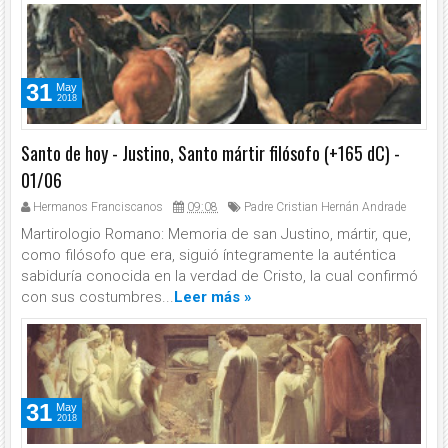
31
May
2018
Santo de hoy - Justino, Santo mártir filósofo (+165 dC) -
01/06
Hermanos Franciscanos
09:08
Padre Cristian Hernán Andrade
Martirologio Romano: Memoria de san Justino, mártir, que,
como filósofo que era, siguió íntegramente la auténtica
sabiduría conocida en la verdad de Cristo, la cual confirmó
con sus costumbres...
Leer más »
31
May
2018