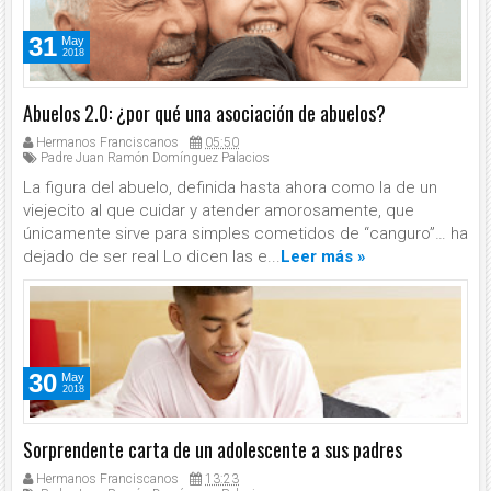
31
May
2018
Abuelos 2.0: ¿por qué una asociación de abuelos?
Hermanos Franciscanos
05:50
Padre Juan Ramón Domínguez Palacios
La figura del abuelo, definida hasta ahora como la de un
viejecito al que cuidar y atender amorosamente, que
únicamente sirve para simples cometidos de “canguro”… ha
dejado de ser real Lo dicen las e...
Leer más »
30
May
2018
Sorprendente carta de un adolescente a sus padres
Hermanos Franciscanos
13:23