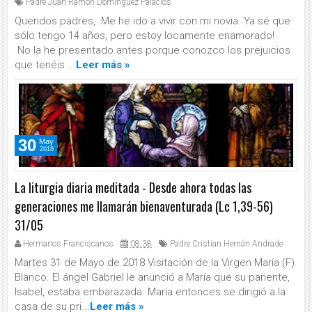
Padre Juan Ramón Domínguez Palacios
Queridos padres, Me he ido a vivir con mi novia. Ya sé que
sólo tengo 14 años, pero estoy locamente enamorado!
No la he presentado antes porque conozco los prejuicios
que tenéis ...
Leer más »
30
May
2018
La liturgia diaria meditada - Desde ahora todas las
generaciones me llamarán bienaventurada (Lc 1,39-56)
31/05
Hermanos Franciscanos
08:38
Padre Cristian Hernán Andrade
Martes 31 de Mayo de 2018 Visitación de la Virgen María (F).
Blanco. El ángel Gabriel le anunció a María que su pariente,
Isabel, estaba embarazada. María entonces se dirigió a la
casa de su pri...
Leer más »