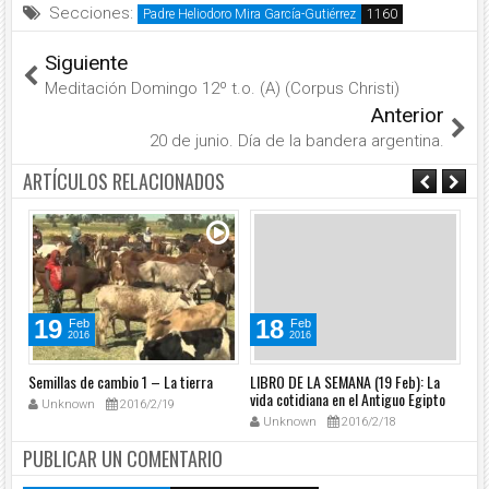
Secciones:
Padre Heliodoro Mira García-Gutiérrez
Siguiente
Meditación Domingo 12º t.o. (A) (Corpus Christi)
Anterior
20 de junio. Día de la bandera argentina.
ARTÍCULOS RELACIONADOS
19
18
Feb
Feb
2016
2016
Semillas de cambio 1 – La tierra
LIBRO DE LA SEMANA (19 Feb): La
PE
vida cotidiana en el Antiguo Egipto
Zo
Unknown
2016/2/19
Unknown
2016/2/18
PUBLICAR UN COMENTARIO