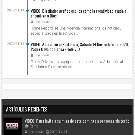
VIDEO: Diseñador gráfico explica cómo la creatividad ayuda a
2020/11/14
encontrar a Dios
Unknown
Rome Reports es una Agencia internacional de noticias,
especializada en la activida...
VIDEO: Adoración al Santísimo, Sábado 14 Noviembre de 2020,
2020/11/14
Padre Osvaldo Ochoa - Tele VID
Unknown
Tele VID te invita a compartir con nosotros la Adoración al
Santísimo Sacramento de...
ARTÍCULOS RECIENTES
VIDEO: Papa invita a su misa de este domingo a personas sin techo
de Roma
Unknown
2020/11/14