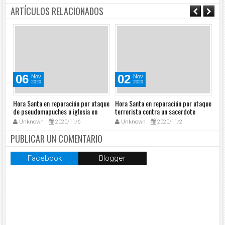
ARTÍCULOS RELACIONADOS
06
02
Nov
Nov
2020
2020
nto
Hora Santa en reparación por ataque
Hora Santa en reparación por ataque
Ho
de pseudomapuches a iglesia en
terrorista contra un sacerdote
de
to
Argentina 061120
ortodoxo en Francia 311020
Vir
Unknown
2020/11/6
Unknown
2020/11/2
22
PUBLICAR UN COMENTARIO
Facebook
Blogger