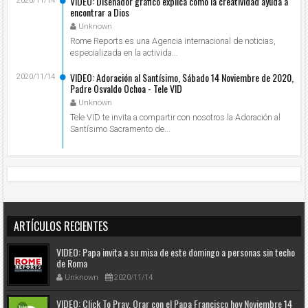
VIDEO: Diseñador gráfico explica cómo la creatividad ayuda a
2020/11/14
encontrar a Dios
Unknown
Rome Reports es una Agencia internacional de noticias,
especializada en la activida...
VIDEO: Adoración al Santísimo, Sábado 14 Noviembre de 2020,
2020/11/14
Padre Osvaldo Ochoa - Tele VID
Unknown
Tele VID te invita a compartir con nosotros la Adoración al
Santísimo Sacramento de...
ARTÍCULOS RECIENTES
VIDEO: Papa invita a su misa de este domingo a personas sin techo
de Roma
Unknown
2020/11/14
VIDEO: Click To Pray, Orar con el Papa Francisco hoy Noviembre 14