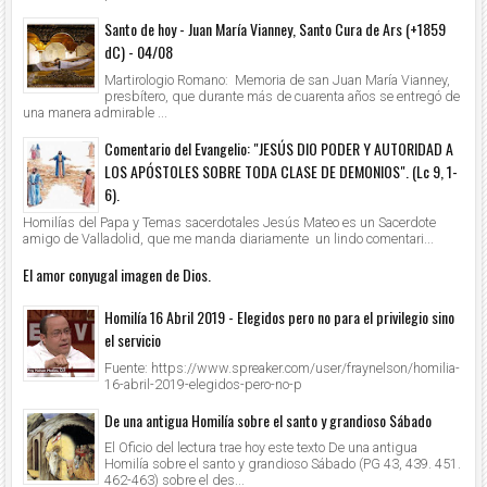
Santo de hoy - Juan María Vianney, Santo Cura de Ars (+1859
dC) - 04/08
Martirologio Romano: Memoria de san Juan María Vianney,
presbítero, que durante más de cuarenta años se entregó de
una manera admirable ...
Comentario del Evangelio: "JESÚS DIO PODER Y AUTORIDAD A
LOS APÓSTOLES SOBRE TODA CLASE DE DEMONIOS". (Lc 9, 1-
6).
Homilías del Papa y Temas sacerdotales Jesús Mateo es un Sacerdote
amigo de Valladolid, que me manda diariamente un lindo comentari...
El amor conyugal imagen de Dios.
Homilía 16 Abril 2019 - Elegidos pero no para el privilegio sino
el servicio
Fuente: https://www.spreaker.com/user/fraynelson/homilia-
16-abril-2019-elegidos-pero-no-p
De una antigua Homilía sobre el santo y grandioso Sábado
El Oficio del lectura trae hoy este texto De una antigua
Homilía sobre el santo y grandioso Sábado (PG 43, 439. 451.
462-463) sobre el des...