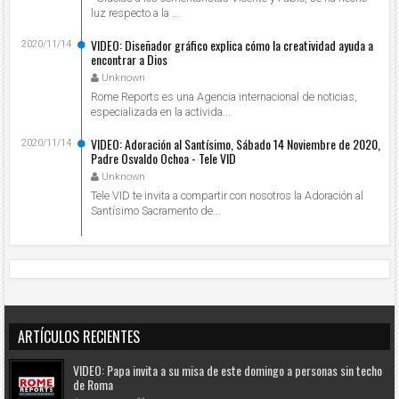
luz respecto a la ...
VIDEO: Diseñador gráfico explica cómo la creatividad ayuda a
2020/11/14
encontrar a Dios
Unknown
Rome Reports es una Agencia internacional de noticias,
especializada en la activida...
VIDEO: Adoración al Santísimo, Sábado 14 Noviembre de 2020,
2020/11/14
Padre Osvaldo Ochoa - Tele VID
Unknown
Tele VID te invita a compartir con nosotros la Adoración al
Santísimo Sacramento de...
ARTÍCULOS RECIENTES
VIDEO: Papa invita a su misa de este domingo a personas sin techo
de Roma