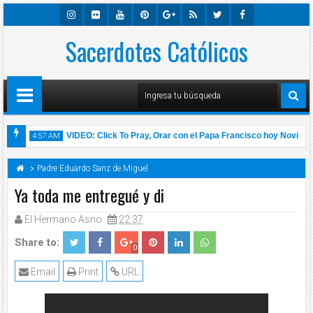
Insta
Sacerdotes Católicos
Flick
Youtu
Pinter
Googl
Rss
Twitte
Faceb
Gra
R
Be
Est
E-
R
Ook
M
Plus
oma
VIDEO: Click To Pray, Orar con el Papa Francisco hoy Noviembre
4:57 AM
arlos Yepes
Padre Eduardo Sanz de Miguel
Ya toda me entregué y di
El Hermano Asno
22:37
14
Nov
2020
Share to:
0
Email
Print
URL