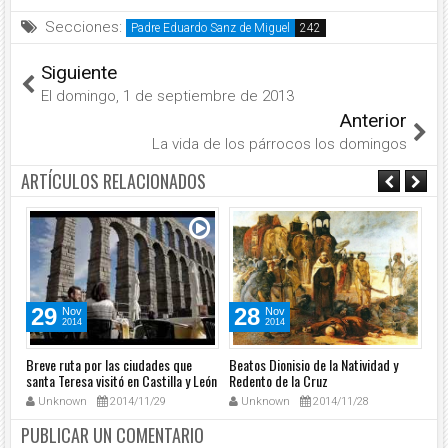
Secciones:
Padre Eduardo Sanz de Miguel
Siguiente
El domingo, 1 de septiembre de 2013
Anterior
La vida de los párrocos los domingos
ARTÍCULOS RELACIONADOS
29
28
Nov
Nov
2014
2014
 de
Breve ruta por las ciudades que
Beatos Dionisio de la Natividad y
Índ
santa Teresa visitó en Castilla y León
Redento de la Cruz
ent
Unknown
2014/11/29
Unknown
2014/11/28
PUBLICAR UN COMENTARIO