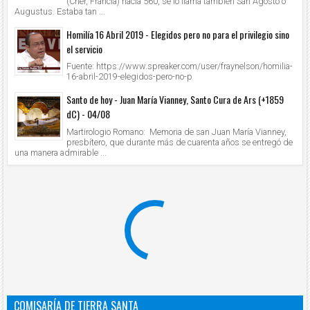
(Cher, Francia) hacia 560, se lo llama también San Agosto o
Augustus. Estaba tan ...
Homilía 16 Abril 2019 - Elegidos pero no para el privilegio sino
el servicio
Fuente: https://www.spreaker.com/user/fraynelson/homilia-
16-abril-2019-elegidos-pero-no-p
Santo de hoy - Juan María Vianney, Santo Cura de Ars (+1859
dC) - 04/08
Martirologio Romano: Memoria de san Juan María Vianney,
presbítero, que durante más de cuarenta años se entregó de
una manera admirable ...
COMISARÍA DE TIERRA SANTA