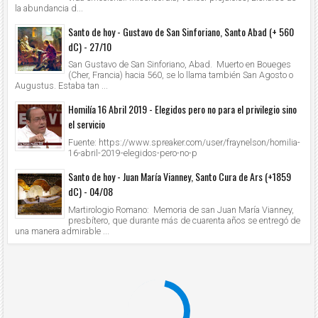
la abundancia d...
Santo de hoy - Gustavo de San Sinforiano, Santo Abad (+ 560
dC) - 27/10
San Gustavo de San Sinforiano, Abad. Muerto en Boueges
(Cher, Francia) hacia 560, se lo llama también San Agosto o
Augustus. Estaba tan ...
Homilía 16 Abril 2019 - Elegidos pero no para el privilegio sino
el servicio
Fuente: https://www.spreaker.com/user/fraynelson/homilia-
16-abril-2019-elegidos-pero-no-p
Santo de hoy - Juan María Vianney, Santo Cura de Ars (+1859
dC) - 04/08
Martirologio Romano: Memoria de san Juan María Vianney,
presbítero, que durante más de cuarenta años se entregó de
una manera admirable ...