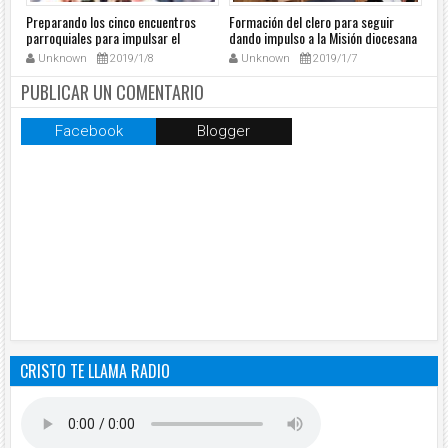
Preparando los cinco encuentros
Formación del clero para seguir
El 
parroquiales para impulsar el
dando impulso a la Misión diocesana
ora
dinamismo misionero
sac
Unknown
2019/1/8
Unknown
2019/1/7
PUBLICAR UN COMENTARIO
Facebook
Blogger
CRISTO TE LLAMA RADIO