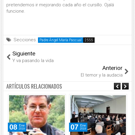
pretendemos ir mejorando cada año el cursillo. Ojalá
funcione.
Secciones:
Padre Ángel María Pascual
Siguiente
Y va pasando la vida
Anterior
El temor y la audacia
ARTÍCULOS RELACIONADOS
08
07
Ene
Ene
2019
2019