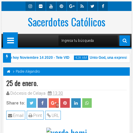
Insta
Sacerdotes Católicos
Flick
Youtu
Pinter
Googl
Rss
Twitte
Faceb
Gra
R
Be
Est
E-
R
Ook
M
Plus
cisco hoy Noviembre 14 2020 - Tele VID
Unto God, una expresión eq
4:28 AM
Padre Alejandro
25 de enero.
Diócesis de Celaya
13:30
14
Nov
2020
Share to:
0
Email
Print
URL