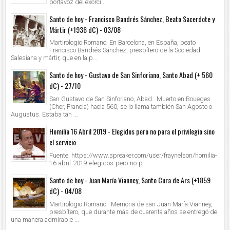
portavoz del exorci...
Santo de hoy - Francisco Bandrés Sánchez, Beato Sacerdote y
Mártir (+1936 dC) - 03/08
Martirologio Romano: En Barcelona, en España, beato
Francisco Bandrés Sánchez, presbítero de la Sociedad
Salesiana y mártir, que en la p...
Santo de hoy - Gustavo de San Sinforiano, Santo Abad (+ 560
dC) - 27/10
San Gustavo de San Sinforiano, Abad. Muerto en Boueges
(Cher, Francia) hacia 560, se lo llama también San Agosto o
Augustus. Estaba tan ...
Homilía 16 Abril 2019 - Elegidos pero no para el privilegio sino
el servicio
Fuente: https://www.spreaker.com/user/fraynelson/homilia-
16-abril-2019-elegidos-pero-no-p
Santo de hoy - Juan María Vianney, Santo Cura de Ars (+1859
dC) - 04/08
Martirologio Romano: Memoria de san Juan María Vianney,
presbítero, que durante más de cuarenta años se entregó de
una manera admirable ...