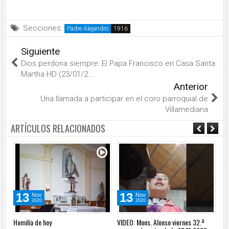
Secciones:
Padre Alejandro
Siguiente
Dios perdona siempre: El Papa Francisco en Casa Santa
Martha HD (23/01/2...
Anterior
Una llamada a participar en el coro parroquial de
Villamediana
ARTÍCULOS RELACIONADOS
13
13
Nov
Nov
2020
2020
Homilía de hoy
VIDEO: Mons. Alonso viernes 32.ª
VID