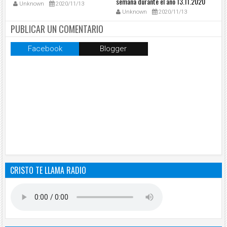
0
semana durante el año 13.11.2020
32
Unknown
2020/11/13
12
Unknown
2020/11/13
PUBLICAR UN COMENTARIO
Facebook
Blogger
CRISTO TE LLAMA RADIO