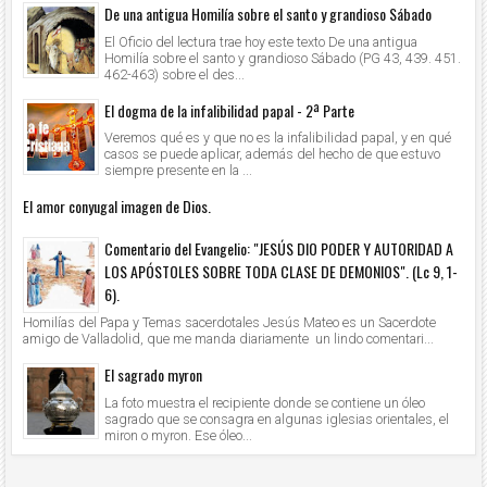
De una antigua Homilía sobre el santo y grandioso Sábado
El Oficio del lectura trae hoy este texto De una antigua
Homilía sobre el santo y grandioso Sábado (PG 43, 439. 451.
462-463) sobre el des...
El dogma de la infalibilidad papal - 2ª Parte
Veremos qué es y que no es la infalibilidad papal, y en qué
casos se puede aplicar, además del hecho de que estuvo
siempre presente en la ...
El amor conyugal imagen de Dios.
Comentario del Evangelio: "JESÚS DIO PODER Y AUTORIDAD A
LOS APÓSTOLES SOBRE TODA CLASE DE DEMONIOS". (Lc 9, 1-
6).
Homilías del Papa y Temas sacerdotales Jesús Mateo es un Sacerdote
amigo de Valladolid, que me manda diariamente un lindo comentari...
El sagrado myron
La foto muestra el recipiente donde se contiene un óleo
sagrado que se consagra en algunas iglesias orientales, el
miron o myron. Ese óleo...