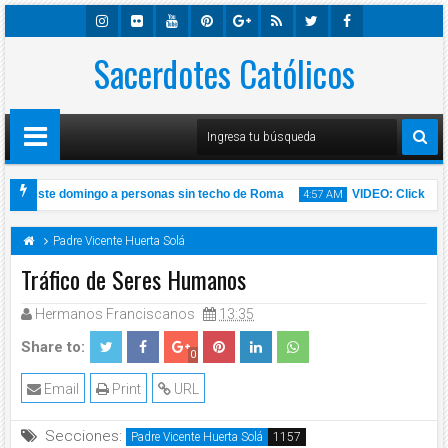
Insta
Sacerdotes Católicos
Flick
Youtu
Pinter
Googl
Rss
Twitte
Faceb
Gra
R
Be
Est
E-
R
Ook
M
Plus
a de este domingo a personas sin techo de Roma
VIDEO: Click To P
4:57 AM
a Sábado 14 de Noviembre de 2020 l Padre Carlos Yepes
Padre Vicente Huerta Solá
Tráfico de Seres Humanos
Hermanos Franciscanos
13:35
14
Nov
2020
Share to:
0
Email
Print
URL
Secciones:
Padre Vicente Huerta Solá