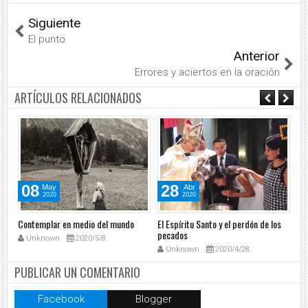
Siguiente
El punto
Anterior
Errores y aciertos en la oración
ARTÍCULOS RELACIONADOS
08
28
May
Abr
2020
2020
Contemplar en medio del mundo
El Espíritu Santo y el perdón de los
Mat
pecados
Unknown
2020/5/8
Unknown
2020/4/28
PUBLICAR UN COMENTARIO
Facebook
Blogger