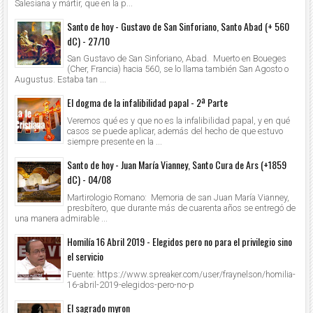
Salesiana y mártir, que en la p...
Santo de hoy - Gustavo de San Sinforiano, Santo Abad (+ 560
dC) - 27/10
San Gustavo de San Sinforiano, Abad. Muerto en Boueges
(Cher, Francia) hacia 560, se lo llama también San Agosto o
Augustus. Estaba tan ...
El dogma de la infalibilidad papal - 2ª Parte
Veremos qué es y que no es la infalibilidad papal, y en qué
casos se puede aplicar, además del hecho de que estuvo
siempre presente en la ...
Santo de hoy - Juan María Vianney, Santo Cura de Ars (+1859
dC) - 04/08
Martirologio Romano: Memoria de san Juan María Vianney,
presbítero, que durante más de cuarenta años se entregó de
una manera admirable ...
Homilía 16 Abril 2019 - Elegidos pero no para el privilegio sino
el servicio
Fuente: https://www.spreaker.com/user/fraynelson/homilia-
16-abril-2019-elegidos-pero-no-p
El sagrado myron