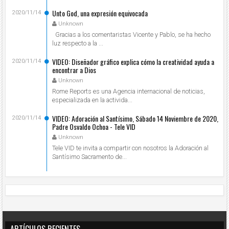
Unto God, una expresión equivocada
2020/11/14
Unknown
Gracias a los comentaristas Vicente y Pablo, se ha hecho
luz respecto a la ...
VIDEO: Diseñador gráfico explica cómo la creatividad ayuda a
2020/11/14
encontrar a Dios
Unknown
Rome Reports es una Agencia internacional de noticias,
especializada en la activida...
VIDEO: Adoración al Santísimo, Sábado 14 Noviembre de 2020,
2020/11/14
Padre Osvaldo Ochoa - Tele VID
Unknown
Tele VID te invita a compartir con nosotros la Adoración al
Santísimo Sacramento de...
ARTÍCULOS RECIENTES