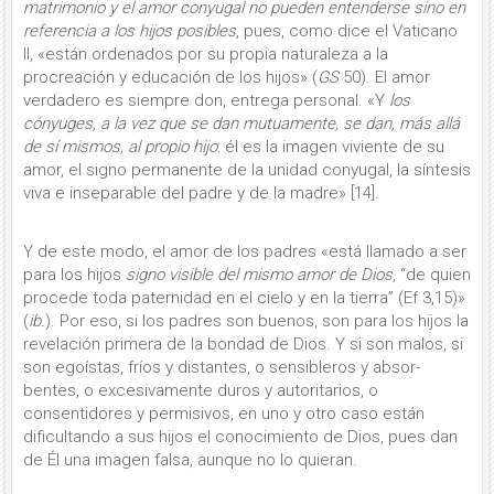
matrimonio y el amor conyu­gal no
pueden entenderse sino en
refe­rencia a los hijos posibles
, pues, como dice el Vaticano
II, «están ordenados por su propia naturaleza a la
procreación y educación de los hijos» (
GS
50). El amor
verdadero es siempre don, entrega per­sonal. «Y
los
cónyuges, a la vez que se dan mutuamente, se dan, más allá
de sí mismos, al propio hijo
: él es la imagen viviente de su
amor, el signo perma­nente de la unidad conyugal, la síntesis
viva e inseparable del padre y de la ma­dre» [14].
Y de este modo, el amor de los pa­dres «está llamado a ser
para los hijos
signo visible del mismo amor de Dios
, “de quien
procede toda paternidad en el cielo y en la tierra” (Ef 3,15)»
(
ib.
). Por eso, si los padres son buenos, son para los hijos la
revelación primera de la bon­dad de Dios. Y si son malos, si
son egoístas, fríos y distantes, o sensibleros y absor­
bentes, o excesivamente duros y auto­ritarios, o
consentidores y permisivos, en uno y otro caso están
dificultando a sus hijos el conocimiento de Dios, pues dan
de Él una imagen falsa, aunque no lo quieran.