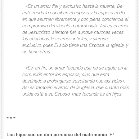
–«Es
un amor fiel y exclusivo
hasta la muerte. De
este modo lo conciben el esposo y la esposa el día
en que asumen libremente y con plena conciencia el
compromiso del vínculo matrimonial». Así es el amor
de Jesucristo, siempre fiel, aunque muchas veces
los cristianos le seamos infieles; y siempre
exclusivo, pues Él sólo tiene una Esposa, la Igle­sia, y
no tiene otras.
–«Es, en fin,
un amor fecundo
que no se agota en la
comunión entre los espo­sos, sino que está
destinado a prolon­garse suscitando nuevas vidas».
Así es también el amor de la Iglesia, que cuanto más
unida está a su Esposo, más fe­cunda es en hijos.
* * *
Los hijos son un don precioso del matri­monio
.
El