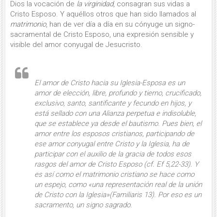
Dios la vocación de
la virginidad
, consagran sus vidas a
Cristo Esposo. Y aquéllos otros que han sido llamados al
matrimonio
, han de ver día a día en su cónyuge un signo-
sacramental de Cristo Esposo, una expresión sensible y
visible del amor conyugal de Jesucristo.
El amor de Cristo hacia su Iglesia-Esposa es un
amor de elección
, libre, profundo y tierno, cru­cificado,
exclusivo, santo, santificante y fecundo en hijos, y
está sellado con una Alianza perpetua e indisoluble,
que se establece ya desde el bautismo. Pues bien, el
amor entre los esposos cristianos, participando de
ese amor conyugal entre Cristo y la Iglesia, ha de
participar con el auxilio de la gracia de todos esos
rasgos del amor de Cristo Esposo (
cf.
Ef 5,22-33). Y
es así como el matrimonio cristiano se hace como
un espejo, como «una
representa­ción
real de la unión
de Cristo con la Iglesia»(
Familiaris
13). Por eso es un
sacramento
, un signo sagrado.