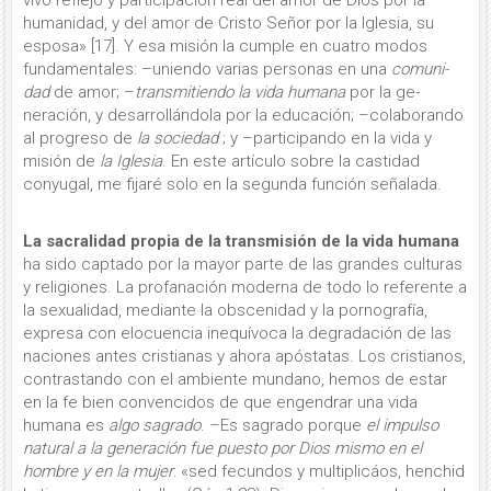
humanidad, y del amor de Cristo Señor por la Iglesia, su
esposa» [17]. Y esa misión la cumple en cuatro modos
fundamentales: –uniendo varias personas en una
comuni­
dad
de amor; –
transmitiendo la vida humana
por la ge­
neración, y desarrollándola por la edu­cación; –colaborando
al progreso de
la socie­dad
; y –participando en la vida y
misión de
la Iglesia
. En este artículo sobre la castidad
conyugal, me fijaré solo en la segunda función señalada.
La sacralidad propia de la transmisión de la vida humana
ha sido captado por la mayor parte de las grandes culturas
y religiones. La profanación moderna de todo lo referente a
la sexualidad, mediante la obscenidad y la pornografía,
expresa con elocuencia inequívoca la degradación de las
naciones antes cristianas y ahora apóstatas. Los cristianos,
contrastando con el ambiente mundano, hemos de estar
en la fe bien convencidos de que engendrar una vida
humana es
algo sagrado
. –Es sagrado porque
el impulso
natural a la generación fue puesto por Dios mismo en el
hombre y en la mujer
: «sed fecundos y multipli­cáos, henchid