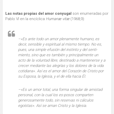
Las notas propias del amor con­yugal
son enumeradas por
Pablo VI en la encíclica
Humanæ vitæ
(1968,9):
–«Es ante todo
un amor plenamente humano, es
decir, sensible y espiritual
al mismo tiempo. No es,
pues, una simple efusión del instinto y del senti­
miento, sino que es también y princi­palmente un
acto de la voluntad libre, destinado a mantenerse y a
crecer me­diante las alegrías y los dolores de la vida
cotidiana». Así es el amor del Co­razón de Cristo por
su Esposa, la Igle­sia, y el de ella hacia Él.
–«Es
un amor total
, una forma singular de amistad
personal, con la cual los es­-posos comparten
generosamente todo, sin reservas ni cálculos
egoístas». Así se aman Cristo y la Iglesia.