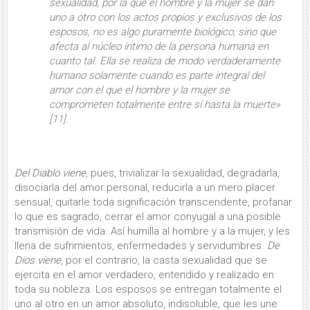
sexualidad, por la que el hombre y la mujer se dan
uno a otro con los actos propios y ex­clusivos de los
esposos, no es algo pu­ramente biológico, sino que
afecta al núcleo íntimo de la persona humana en
cuanto tal. Ella se realiza de modo verdaderamente
humano solamente cuando es parte integral del
amor con el que el hombre y la mujer se
comprometen totalmente entre sí hasta la muerte»
[11].
Del Diablo viene
, pues, trivializar la sexua­lidad, degradarla,
disociarla del amor personal, reducirla a un mero placer
sensual, quitarle toda significación transcendente, profanar
lo que es sagrado, cerrar el amor conyugal a una posible
transmisión de vida. Así humilla al hom­bre y a la mujer, y les
llena de sufrimientos, en­fermedades y servidumbres.
De
Dios viene
, por el contrario, la casta sexualidad que se
ejercita en el amor verdadero, entendido y realizado en
toda su no­bleza. Los esposos se entregan totalmente el
uno al otro en un amor absoluto, indisoluble, que les une