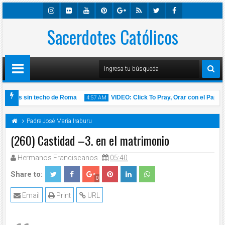
Insta
Sacerdotes Católicos
Flick
Youtu
Pinter
Googl
Rss
Twitte
Faceb
Gra
R
Be
Est
E-
R
Ook
M
Plus
nas sin techo de Roma
VIDEO: Click To Pray, Orar con el Papa Franc
4:57 AM
de 2020 l Padre Carlos Yepes
Padre José María Iraburu
(260) Castidad –3. en el matrimonio
Hermanos Franciscanos
05:40
14
Nov
2020
Share to:
0
Email
Print
URL