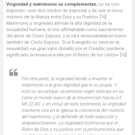
Virginidad y matrimonio se complementan
, no se con­
traponen: «son dos modos de expresar y de vivir el único
misterio de la Alianza entre Dios y su Pueblo» [16].
Matrimonio y virginidad afirman la alta dignidad de la
sexualidad humana, el uno
afirmándola
como sacramento
del amor de Cristo Esposo, y la otra
re­nunciándola
en honor
también de Cristo Esposo. Si el Evangelio no viera en la
sexualidad «un gran valor donado por el Creador, perdería
significado la renun­cia a ella por el Reino de los cielos» [16].
Por otra parte,
la virginidad tiende a levantar el
matrimonio
a la gran digni­dad que le es propia. Y
esto es así por­que «la persona virgen anticipa en su
carne el mundo nuevo de la resurrec­ción futura (
cf.
Mt 22,30), y en virtud de este testimonio,
la virginidad
mantiene viva en la Iglesia la conciencia del mis­terio
del matrimonio
,
y lo defiende de toda reducción y
empobrecimiento
. La virginidad testimonia que el
Reino de Dios y su justicia son la perla preciosa que