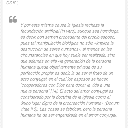
GS
51).
Y por esta misma causa la Iglesia re­chaza
la
fecundación artificial
(
in vi­tro
), aunque sea homóloga,
es decir, con semen procedente del propio es­poso,
pues tal manipulación biológica no sólo «implica la
destrucción de seres humanos», al menos en las
circunstan­cias en que hoy suele ser realizada, sino
que además en ella «la generación de la persona
humana queda objetivamente privada de su
perfección propia: es de­cir, la de ser el fruto de un
acto conyu­gal, en el cual los esposos se hacen
“cooperadores con Dios para donar la vida a una
nueva persona” [14]. El acto del amor conyugal es
considerado por la doctrina de la Iglesia como el
único lu­gar digno de la procreación humana» (
Donum
vitae
II,5). Las cosas
se fabri­can
, pero la persona
humana ha de
ser engen­drada
en el amor conyugal.