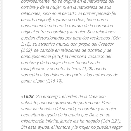
dolorosamente, no se origina en
la naturaleza
del
hombre y de la mujer, ni en la naturaleza de sus
relaciones, sino en
el pecado
.
El primer pecado
[el
pecado original], ruptura con Dios, tiene como
consecuencia primera
la ruptura de la comunión
original entre el hombre y la mujer
. Sus relaciones
quedan distorsionadas por agravios recíprocos (Gén
3,12), su atractivo mutuo, don propio del Creador
(2,22), se cambia en relaciones de dominio y de
concupiscencia (3,16); la hermosa vocación del
hombre y de la mujer de ser fecundos, de
multiplicarse y someter la tierra (1,28) queda
sometida a los dolores del parto y los esfuerzos de
ganar el pan (3,16-19).
«
1608
. Sin embargo,
el orden de la Creación
subsiste
, aunque gravemente perturbado. Para
sanar las heridas del pecado,
el hombre y la mujer
necesitan la ayuda de la gracia que Dios
, en su
misericordia infinita, jamás les ha negado (Gén 3,21).
Sin esta ayuda, el hombre y la mujer
no pueden
llegar