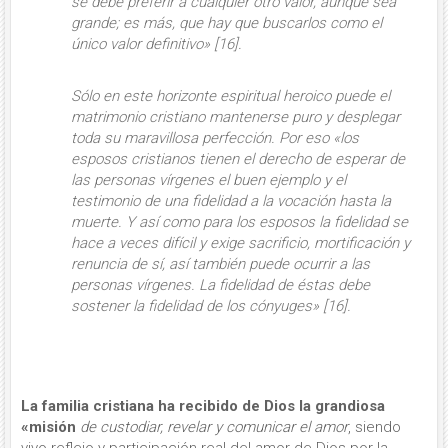
se debe preferir a cualquier otro valor, aunque sea
grande; es más, que hay que buscarlos como el
único valor definitivo» [16].
Sólo en este horizonte espiritual he­roico puede el
matrimonio cristiano mantenerse puro y desplegar
toda su maravillosa perfección. Por eso «los
esposos cristianos tienen
el derecho
de esperar de
las personas vírgenes el buen ejemplo y el
testimonio de una fi­delidad a la vocación hasta la
muerte
. Y así como para los esposos la fidelidad se
hace a veces difícil y exige sacrificio, mortificación y
renuncia de sí, así tam­bién puede ocurrir a las
personas vírge­nes.
La fidelidad de éstas debe
sostener la fidelidad de los cónyuges»
[16].
La familia cristiana ha recibido de Dios la grandiosa
«misión
de custodiar, revelar y comunicar el amor
, siendo
vivo reflejo y participación real del amor de Dios por la