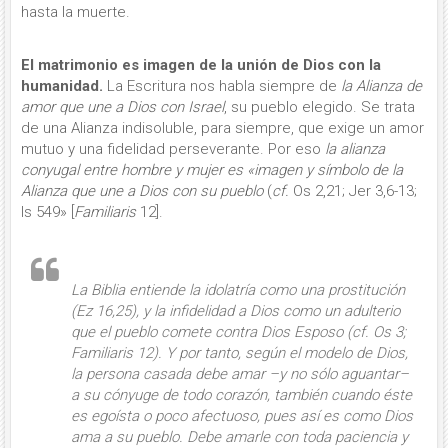
hasta la muerte.
El matrimonio es imagen de la unión de Dios con la
humanidad.
La Escritura nos habla siempre de
la Alianza de
amor que une a Dios con Israel
, su pueblo elegido. Se trata
de una Alianza indisoluble, para siempre, que exige un amor
mutuo y una fidelidad perseverante. Por eso
la alianza
conyu­gal entre hombre y mujer es «imagen y símbolo de la
Alianza que une a Dios con su pueblo
(
cf.
Os 2,21; Jer 3,6-13;
Is 549» [
Familiaris
12].
La Biblia entiende la idolatría como una
prostitución
(Ez 16,25), y la infidelidad a Dios como un
adul­terio
que el pueblo comete contra Dios Esposo (
cf.
Os 3;
Familiaris
12). Y por tanto, según el modelo de Dios,
la persona ca­sada debe amar –y no sólo aguantar–
a su cónyuge de todo corazón, también cuando éste
es egoísta o poco afectuoso, pues así es como Dios
ama a su pueblo. Debe amarle con toda paciencia y