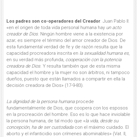
Los padres son co-operadores del Creador
. Juan Pablo II:
«en el origen de toda vida personal humana hay
un acto
creador de Dios
. Ningún hombre viene a la existencia por
azar; es siempre el término del amor creador de Dios. De
esta fundamental verdad de fe y de razón resulta que la
capacidad procreadora inscrita en
la sexualidad humana es
,
en su verdad más profunda,
cooperación con la potencia
creadora de Dios
. Y resulta también que de esta misma
capacidad el hombre y la mujer no son árbitros, ni tampoco
dueños, puesto que están llamados a compartir en ella la
decisión creadora de Dios» (17-9-83).
La dignidad de la persona humana
procede
fundamentalmente de Dios, que coopera con los esposos
en la procreación del hombre. Eso es lo que hace invio­lable
la persona humana, de tal modo que «
la vida, desde
su
concepción, ha de ser custodiada
con el máximo cuidado. El
aborto y el infanticidio son crímenes abominables» (Vat. II,