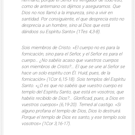
hermano, porque el Señor es vengador de todo eso,
como de antemano os dijimos y aseguramos. Que
Dios no nos llamó a la impureza, sino a vivir en
santidad
. Por consiguiente, el que desprecia esto no
desprecia a un hombre, sino al Dios que está
dándoos su Espíritu Santo» (1Tes 4,3-8).
Sois miembros de Cristo
. «El cuerpo no es para la
fornicación, sino para el Señor, y el Señor es para el
cuerpo… ¿No sabéis acaso que vuestros cuerpos
son miembros de Cristo?… El que se une al Señor se
hace un solo espíritu con Él. Huid, pues, de la
fornicación» (1Cor 6,15-18).
Sois templos del Espíritu
Santo
. «¿O es que no sabéis que vuestro cuerpo es
templo del Espíritu Santo, que está en vosotros, que
habéis recibido de Dios?… Glorificad, pues, a Dios en
vuestros cuerpos» (6,19-20).
Temed al castigo
. «Si
alguno profana el templo de Dios, Dios lo destruirá.
Porque el templo de Dios es santo, y ese templo sois
vosotros» (1Cor 3,16-17).