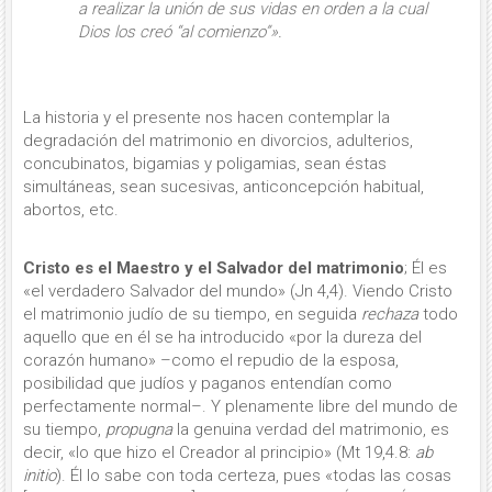
a realizar la unión de sus vidas en orden a la cual
Dios los creó “al comienzo”».
La historia y el presente nos hacen contemplar la
degradación del matrimonio en divorcios, adulterios,
concubinatos, bigamias y poligamias, sean éstas
simultáneas, sean sucesivas, anticoncepción habitual,
abortos, etc.
Cristo es el Maestro y el Salvador del matrimonio
; Él es
«el verdadero Salvador del mundo» (Jn 4,4). Viendo Cristo
el matrimonio judío de su tiempo, en seguida
rechaza
todo
aquello que en él se ha introdu­cido «por la dureza del
corazón hu­mano» –como el repudio de la esposa,
posibilidad que judíos y paganos entendían como
perfectamente normal–. Y plenamente libre del mundo de
su tiempo,
propugna
la genuina ver­dad del matrimonio, es
decir, «lo que hizo el Creador al principio» (Mt 19,4.8:
ab
initio
). Él lo sabe con toda certeza, pues «todas las cosas