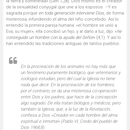
la tierra y sometedla» (Gén 1,28). Dios mismo es el creador
de la sexualidad conyugal que une a los esposos. –Y es
sagrada porque
en toda generación interviene Dios
, de forma
misteriosa, infundiendo el alma del niño concebido. Así lo
entendió la primera pareja humana: «el hombre se unió a
Eva, su mujer», ella concibió un hijo, y al darlo a luz, dijo: «
he
conseguido un hombre con la ayuda del Señor
» (4,1). Y así lo
han entendido las tradiciones antiguas de tantos pueblos.
En la procreación de los animales
no hay más que
un fenómeno puramente biológico, que veterinarios y
zoólogos estudian, pero del cual la Iglesia no tiene
nada que decir.
En la procreación de los hombres
,
por el contrario, se da una misteriosa co-operación
entre Dios y los padres, que hace de la concepción
algo sagrado. De ella tratan biólogos y médicos, pero
también la Iglesia, que, a la luz de la Revelación,
confiesa a Dios «
Creador en cada hombre del alma
es­piritual e inmortal» (Pablo VI,
Credo del pueblo de
Dios
1968,8).