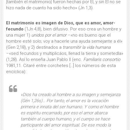
[también el matrimonio] fueron hechas por Él, y sin Él no se
hizo nada de cuanto ha sido hecho» (Jn 1,3).
El matrimonio es imagen de Dios, que es amor, amor-
fecundo
(1Jn 4,8), bien difusivo. Por eso crea un hombre y
una mujer 1)
unidos por el amor
–«no es bueno que el
hombre esté solo; voy a hacerle una ayuda semejante a él»
(Gen 2,18), y 2) destinados a
transmitir la vida humana
–«sed fecundos y multiplicáos, llenad la tierra y sometedla»
(1,28). Así lo enseña Juan Pablo II (enc.
Familiaris consortio
1981,11. Citaré entre corchetes […] los números de esta
encíclica):
«Dios ha creado al hombre a su imagen y semejanza
(Gén 1,26s)… Por tanto,
el amor es la vocación
primera e innata del ser humano
. Y como el hombre
es
espíritu encarnado
, por eso el amor abarca
también al cuerpo humano, y
el cuerpo se hace
participante del amor espiritual
. De ese modo la