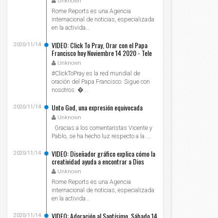
Unknown
Rome Reports es una Agencia
internacional de noticias, especializada
en la activida...
VIDEO: Click To Pray, Orar con el Papa
2020/11/14
Francisco hoy Noviembre 14 2020 - Tele
VID
Unknown
#ClickToPray es la red mundial de
oración del Papa Francisco. Sigue con
nosotros: ...
Unto God, una expresión equivocada
2020/11/14
Unknown
Gracias a los comentaristas Vicente y
Pablo, se ha hecho luz respecto a la ...
VIDEO: Diseñador gráfico explica cómo la
2020/11/14
creatividad ayuda a encontrar a Dios
Unknown
Rome Reports es una Agencia
internacional de noticias, especializada
en la activida...
VIDEO: Adoración al Santísimo, Sábado 14
2020/11/14