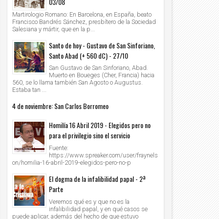
03/08
Martirologio Romano: En Barcelona, en España, beato
Francisco Bandrés Sánchez, presbítero de la Sociedad
Salesiana y mártir, que en la p...
Santo de hoy - Gustavo de San Sinforiano,
Santo Abad (+ 560 dC) - 27/10
San Gustavo de San Sinforiano, Abad.
Muerto en Boueges (Cher, Francia) hacia
560, se lo llama también San Agosto o Augustus.
Estaba tan ...
4 de noviembre: San Carlos Borromeo
Homilía 16 Abril 2019 - Elegidos pero no
para el privilegio sino el servicio
Fuente:
https://www.spreaker.com/user/fraynels
on/homilia-16-abril-2019-elegidos-pero-no-p
El dogma de la infalibilidad papal - 2ª
Parte
Veremos qué es y que no es la
infalibilidad papal, y en qué casos se
puede aplicar, además del hecho de que estuvo