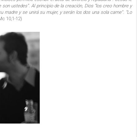
e son ustedes”. Al principio de la creación, Dios “los creo hombre y
u madre y se unirá su mujer, y serán los dos una sola carne”. “Lo
Mc 10,1-12)