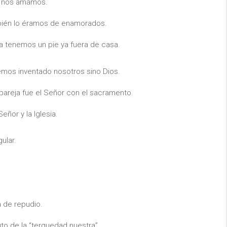
o nos amamos.
mbién lo éramos de enamorados.
a tenemos un pie ya fuera de casa.
hemos inventado nosotros sino Dios.
 pareja fue el Señor con el sacramento.
eñor y la Iglesia.
ular.
a de repudio.
uto de la “terquedad nuestra”.