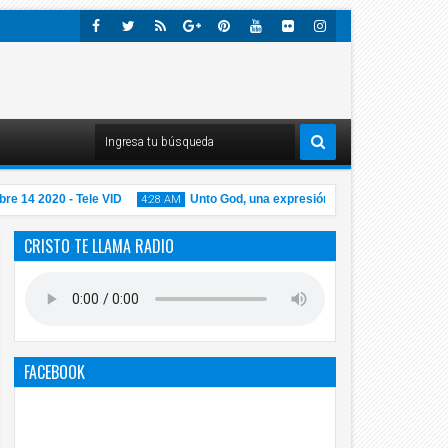
Faceb
Twitte
Rss
Googl
Pinter
Youtu
Flick
Insta
Ook
R
E-
Est
Be
R
Gra
Plus
M
14 2020 - Tele VID
Unto God, una expresión equivocada
4:28 AM
1:01 AM
CRISTO TE LLAMA RADIO
14
14
Nov
Nov
2020
2020
FACEBOOK