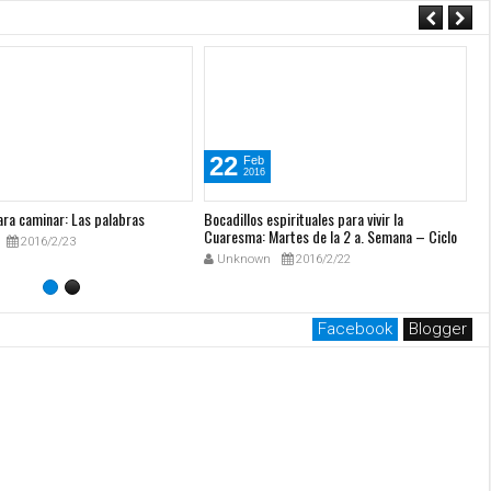
22
Feb
2016
ara caminar: Las palabras
Bocadillos espirituales para vivir la
Bo
Cuaresma: Martes de la 2 a. Semana – Ciclo
Cu
2016/2/23
C
Unknown
2016/2/22
Facebook
Blogger