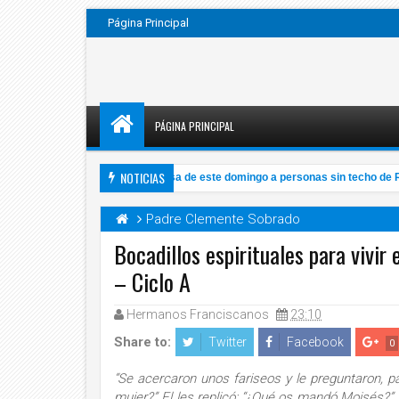
Página Principal
PÁGINA PRINCIPAL
NOTICIAS
VIDEO: Papa invita a su misa de este domingo a personas sin techo de Ro
AM
Padre Clemente Sobrado
Bocadillos espirituales para vivir
– Ciclo A
Nov
2020
Hermanos Franciscanos
23:10
Share to:
Twitter
Facebook
0
“Se acercaron unos fariseos y le preguntaron, pa
mujer?” El les replicó: “¿Qué os mandó Moisés?” “