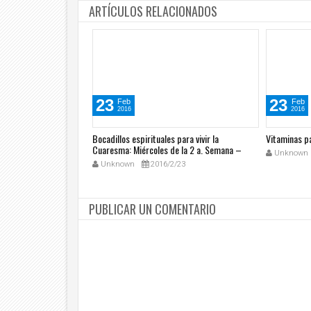
ARTÍCULOS RELACIONADOS
23
23
Feb
Feb
2016
2016
 para vivir la
Bocadillos espirituales para vivir la
Vitaminas p
a 1 a. Semana – Ciclo
Cuaresma: Miércoles de la 2 a. Semana –
Unknown
Ciclo C
/20
Unknown
2016/2/23
PUBLICAR UN COMENTARIO