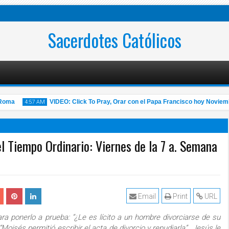
Sacerdotes Católicos
ma
VIDEO: Click To Pray, Orar con el Papa Francisco hoy Noviembre 
4:57 AM
 el Tiempo Ordinario: Viernes de la 7 a. Semana
14
Nov
2020
Email
Print
URL
ra ponerlo a prueba: “¿Le es lícito a un hombre divorciarse de su
Moisés permitió escribir el acta de divorcio y repudiarla”. Jesús le