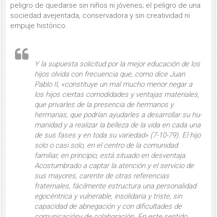
peligro de que­darse sin niños ni jóvenes; el peligro de una
sociedad avejentada, conserva­dora y sin creatividad ni
empuje histó­rico.
Y la supuesta
solicitud por la mejor educación de los
hijos
olvida con fre­cuencia que, como dice Juan
Pablo II, «constituye un mal mucho menor negar a
los hijos ciertas comodidades y ven­tajas materiales,
que privarles de la pre­sencia de hermanos y
hermanas, que podrían ayudarles a desarrollar su hu­
manidad y a realizar la belleza de la vida en cada una
de sus fases y en toda su variedad» (7-10-79).
El hijo
solo o casi solo
, en el centro de la comunidad
familiar, en principio, está situado en desventaja.
Acostumbrado a captar la atención y el servicio de
sus mayores, carente de otras referencias
fraternales, fácilmente estructura una personalidad
egocéntrica y vulnerable, insolidaria y triste, sin
capacidad de abnegación y con dificul­tades de
comunicacióny de colaboración. En este sentido,