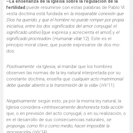
–La enseñanza de la Iglesia sobre la regulación de la
fertilidad
puede resumirse con estas palabras de Pablo VI:
«esta doctrina está fundada en
la in­separable conexión que
Dios ha que­rido, y que el hombre no puede romper por propia
iniciativa, entre los dos sig­nificados del amor conyugal: el
signifi­cado unitivo
[que expresa y acrecienta el amor] y
el
significado procreador
» (
Humanæ vitæ
12). Este es el
principio moral clave, que puede expresarse de dos mo­
dos:
Positivamente
: «la Iglesia, al mandar que los hombres
observen las normas de la ley natural interpretada por su
cons­tante doctrina, enseña que
cualquier acto matrimonial
debe quedar abierto a la transmisión de la vida
» (
HV
11).
Negativamente
: según esto, ya por la misma ley natural, la
Iglesia considera «
intrínsecamente deshonesta
toda acción
que, o en previsión del acto conyugal, o en su realización, o
en el desarrollo de sus consecuencias naturales,
se
proponga, como fin o como medio, hacer imposi­ble la
procreación
» (
HV
14).