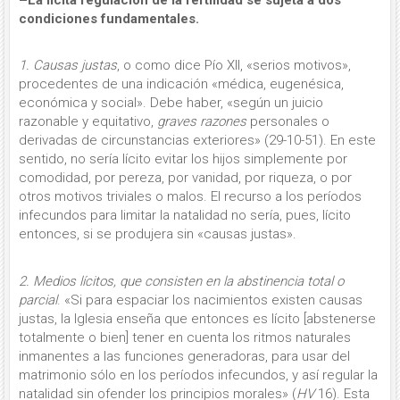
condiciones fundamentales.
1. Causas justas
, o como dice Pío XII, «serios motivos»,
proce­dentes de una indicación «médica, eu­genésica,
económica y social». Debe haber, «según un jui­cio
razonable y equitativo,
graves razo­nes
personales o
derivadas de circuns­tancias exteriores» (29-10-51). En este
sentido, no sería lí­cito evitar los hijos simple­mente por
comodidad, por pe­reza, por vanidad, por riqueza, o por
otros moti­vos trivia­les o malos. El re­curso a los perío­dos
infecundos para limitar la natalidad no se­ría, pues, lícito
entonces, si se produjera sin «causas justas».
2. Medios lícitos, que consisten en la abstinencia total o
parcial
. «Si para espaciar los nacimientos exis­ten causas
justas, la Iglesia enseña que entonces es lícito [abstenerse
totalmente o bien] te­ner en cuenta los ritmos natu­rales
inma­nentes a las funciones gene­radoras, para usar del
matrimonio sólo en los perío­dos infecundos, y así regu­lar la
natali­dad sin ofender los princi­pios morales» (
HV
16). Esta