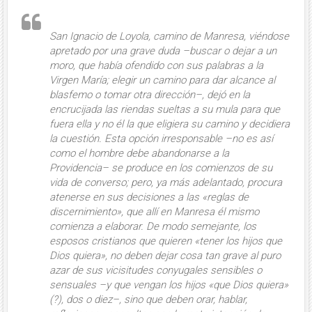
San Igna­cio de Loyola, camino de Manresa, viéndose
apretado por una grave duda –buscar o dejar a un
moro, que había ofendido con sus palabras a la
Virgen María; elegir un camino para dar alcance al
blasfemo o tomar otra dirección–, dejó en la
encrucijada las riendas sueltas a su mula para que
fuera ella y no él la que eligiera su ca­mino y decidiera
la cuestión. Esta opción irresponsable –no es así
como el hombre debe abandonarse a la
Providencia– se produce en los comienzos de su
vida de converso; pero, ya más adelantado, procura
atenerse en sus decisiones a las «reglas de
discernimiento», que allí en Manresa él mismo
comienza a elaborar. De modo semejante, los
esposos cristianos que quieren «tener los hijos que
Dios quiera», no deben dejar cosa tan grave al puro
azar de sus vicisitudes conyugales sensibles o
sensuales –y que vengan los hijos «que Dios quiera»
(?), dos o diez–, sino que
deben orar, hablar,