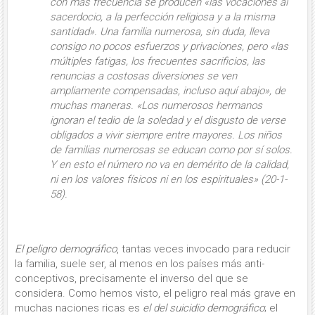
con más fre­cuencia se producen «las vocaciones al
sacerdocio, a la perfección religiosa y a la misma
santidad». Una familia numerosa, sin duda, lleva
consigo no pocos esfuerzos y privaciones, pero «las
múlti­ples fatigas, los frecuentes sacrificios, las
renuncias a costosas diversiones se ven
ampliamente compensadas, incluso aquí abajo», de
muchas maneras. «Los numerosos hermanos
ignoran el tedio de la soledad y el disgusto de verse
obliga­dos a vivir siempre entre mayores. Los niños
de familias numerosas se educan como por sí solos.
Y en esto el número no va en demérito de la calidad,
ni en los valores físicos ni en los espirituales» (20-1-
58).
El peligro demográfico
, tantas veces invocado para reducir
la familia, suele ser, al me­nos en los países más anti-
conceptivos, precisamente el inverso del que se
considera. Como hemos visto, el peligro real más grave en
muchas naciones ricas es
el del suicidio demográfico
; el