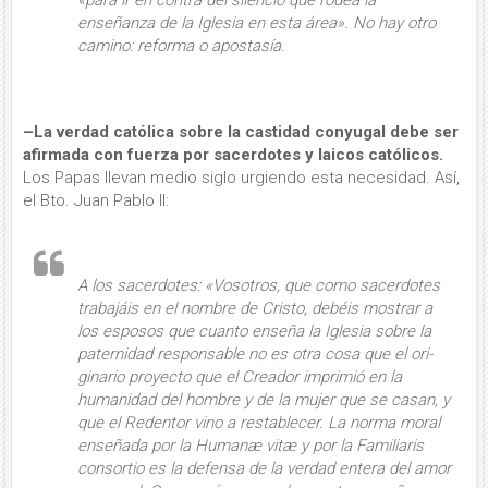
«
para ir en contra del silencio que rodea la
enseñanza de la Iglesia en esta área».
No hay otro
camino: reforma o apostasía.
–La verdad católica sobre la castidad conyugal debe ser
afirmada con fuerza por sacerdotes y laicos católicos.
Los Papas llevan medio siglo urgiendo esta necesidad. Así,
el Bto. Juan Pablo II:
A los sacerdotes
: «Vosotros, que como sacer­dotes
traba­jáis en el nombre de Cristo, debéis mostrar a
los esposos que cuanto enseña la Iglesia sobre la
paternidad responsa­ble no es otra cosa que el ori­
ginario proyecto que el Creador impri­mió en la
humanidad del hombre y de la mujer que se casan, y
que el Redentor vino a restablecer. La norma moral
en­señada por la
Humanæ vitæ
y por la
Familia­ris
consortio
es la defensa de la verdad entera del amor