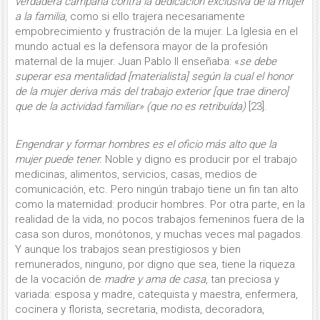
verdadera campaña contra la dedicación exclusiva de la mujer
a la familia
, como si ello trajera necesaria­mente
empobrecimiento y frustración de la mujer. La Iglesia en el
mundo actual es la defensora mayor de la profesión
maternal de la mujer. Juan Pablo II enseñaba: «
se debe
superar esa mentalidad [materialista] según la cual el honor
de la mujer deriva más del trabajo exterior [que trae dinero]
que de la actividad familiar» (que no es retri­buída)
[23].
Engendrar y formar hombres es el oficio más alto que la
mujer puede tener.
Noble y digno es producir por el trabajo
medicinas, alimentos, servicios, casas, medios de
comunicación, etc. Pero ningún trabajo tiene un fin tan alto
como la maternidad: producir hombres. Por otra parte, en la
realidad de la vida, no pocos trabajos femeninos fuera de la
casa son duros, monótonos, y muchas veces mal pagados.
Y aunque los trabajos sean prestigiosos y bien
remunerados, ninguno, por digno que sea, tiene la riqueza
de la vocación de
madre y ama de casa
, tan preciosa y
variada: esposa y madre, catequista y maestra, enfermera,
coci­nera y florista, secretaria, modista, de­coradora,