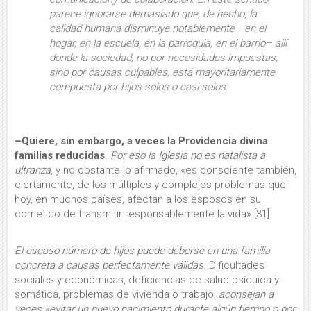
parece ignorarse demasiado que, de he­cho,
la
calidad humana
disminuye notablemente –en el
hogar, en la escuela, en la parroquia, en el ba­rrio– allí
donde la sociedad, no por necesidades impuestas,
sino por causas culpables, está mayo­ritariamente
compuesta por hijos solos o casi solos.
–Quiere, sin embargo, a veces la Providencia divina
familias reducidas
.
Por eso la Iglesia no es natalista a
ultranza
, y no obstante lo afirmado, «es consciente también,
ciertamente, de los múltiples y complejos problemas que
hoy, en muchos países, afectan a los esposos en su
cometido de transmitir responsablemente la vida» [31].
El escaso número de hijos
puede de­berse en una familia
concreta a causas perfectamente válidas
. Difi­cultades
sociales y económicas, defi­ciencias de salud psíquica y
somática, problemas de vivienda o trabajo,
aconsejan a
veces «evitar un nuevo na­cimiento durante algún tiempo o por