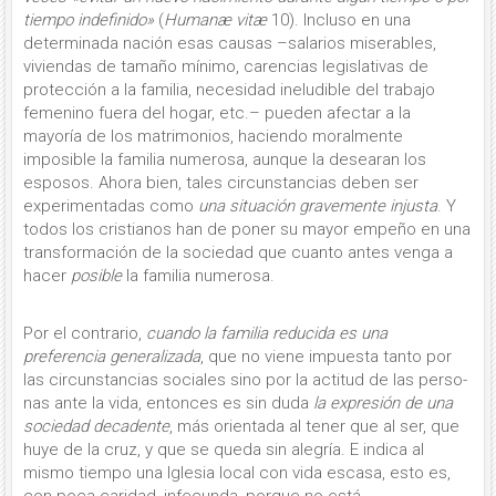
tiempo indefinido»
(
Humanæ vitæ
10). In­cluso en una
determinada nación esas causas –salarios miserables,
viviendas de tamaño mínimo, carencias legislati­vas de
protección a la familia, necesi­dad ineludible del trabajo
femenino fuera del ho­gar, etc.– pueden afectar a la
mayoría de los matrimonios, haciendo moralmente
imposible la familia numerosa, aunque la desearan los
esposos. Ahora bien, tales circunstancias deben ser
experimentadas como
una situación gravemente injusta
. Y
todos los cris­tianos han de poner su mayor empeño en una
transformación de la sociedad que cuanto antes venga a
hacer
posible
la fa­milia numerosa.
Por el contrario,
cuando la familia redu­cida es una
preferencia generalizada
, que no viene impuesta tanto por
las circunstancias sociales sino por la actitud de las perso­
nas ante la vida, entonces es sin duda
la expresión de
una
sociedad decadente
, más orientada al tener que al ser, que
huye de la cruz, y que se queda sin alegría. E indica al
mismo tiempo una Iglesia local con vida escasa, esto es,