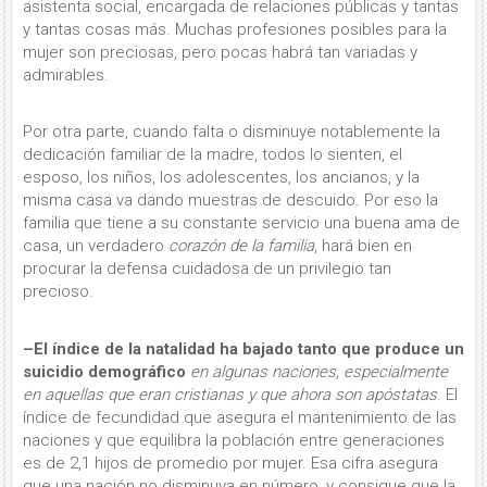
asistenta social, encargada de relaciones públicas y tantas
y tantas co­sas más. Muchas profesiones posibles para la
mujer son preciosas, pero pocas habrá tan variadas y
admirables.
Por otra parte, cuando falta o disminuye notablemente la
dedicación familiar de la madre, to­dos lo sienten, el
esposo, los niños, los adolescentes, los ancianos, y la
misma casa va dando muestras de descuido. Por eso la
familia que tiene a su cons­tante servicio una buena ama de
casa, un verdadero
corazón de la familia
, hará bien en
procurar la defensa cuidadosa de un privilegio tan
precioso.
–El índice de la natalidad ha bajado tanto que produce un
suicidio demográfico
en algunas naciones, especialmente
en aquellas que eran cristianas y que ahora son apóstatas
. El
índice de fecundidad que asegura el mantenimiento de las
naciones y que equilibra la población entre generaciones
es de 2,1 hijos de promedio por mujer. Esa cifra asegura
que una nación no disminuya en número, y consigue que la