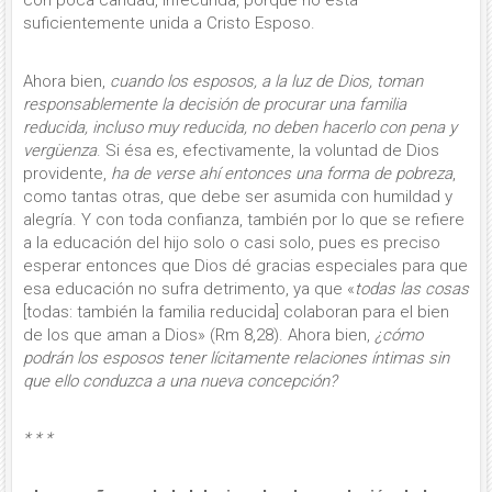
con poca caridad, infe­cunda, porque no está
suficientemente unida a Cristo Es­poso.
Ahora bien,
cuando los esposos, a la luz de Dios, toman
responsablemente la decisión de procurar una familia
reducida, incluso muy reducida,
no deben hacerlo con pena y
vergüenza
. Si ésa es, efectiva­mente, la voluntad de Dios
providente,
ha de verse ahí entonces una forma de pobreza
,
como tantas otras, que debe ser asumida con humildad y
alegría. Y con toda confianza, también por lo que se refiere
a la educación del hijo solo o casi solo, pues es preciso
esperar enton­ces que Dios dé gracias especiales para que
esa educación no sufra detrimento, ya que «
todas las cosas
[todas: también la familia reducida] colaboran para el bien
de los que aman a Dios» (Rm 8,28). Ahora bien,
¿cómo
podrán los esposos tener lícitamente relaciones ínti­mas sin
que ello conduzca a una nueva concepción?
* * *