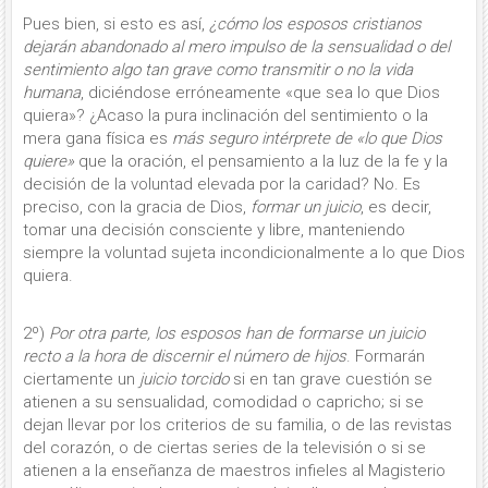
Pues bien, si esto es así,
¿cómo los esposos cristianos
dejarán abandonado al mero impulso de la sensualidad o del
sentimiento algo tan grave como transmitir o no la vida
humana
, diciéndose erróneamente «que sea lo que Dios
quiera»? ¿Acaso la pura inclinación del sentimiento o la
mera gana física es
más seguro intérprete de «lo que Dios
quiere»
que la oración, el pensamiento a la luz de la fe y la
decisión de la voluntad elevada por la caridad? No. Es
preciso, con la gracia de Dios,
formar un juicio
, es de­cir,
tomar una decisión consciente y libre, manteniendo
siempre la voluntad sujeta incondicionalmente a lo que Dios
quiera.
2º)
Por otra parte, los esposos han de formarse un juicio
recto a la hora de discernir el número de hijos
. Formarán
ciertamente un
juicio torcido
si en tan grave cuestión se
atienen a su sensualidad, comodidad o ca­pricho; si se
dejan llevar por los criterios de su familia, o de las revis­tas
del corazón, o de ciertas series de la televi­sión o si se
atienen a la enseñanza de maestros infieles al Magisterio