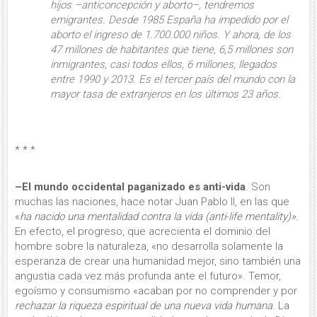
hijos –anticoncepción y aborto–, tendremos
emigrantes. Desde 1985 España ha impedido por el
aborto el ingreso de 1.700.000 niños. Y ahora, de los
47 millones de habitantes que tiene, 6,5 millones son
inmigrantes, casi todos ellos, 6 millones, llegados
entre 1990 y 2013. Es el tercer país del mundo con la
mayor tasa de extranjeros en los últimos 23 años.
* * *
–El mundo occidental paganizado es anti-vida
. Son
muchas las naciones, hace notar Juan Pablo II, en las que
«
ha nacido una mentalidad contra la vida
(anti
-
life mentality)».
En efecto, el progreso, que acrecienta el dominio del
hombre sobre la naturaleza, «no desarrolla solamente la
esperanza de crear una humanidad mejor, sino también una
angustia cada vez más profunda ante el futuro». Te­mor,
egoísmo y consumismo «acaban por no comprender y por
rechazar la ri­queza espiritual de una nueva vida hu­mana
. La