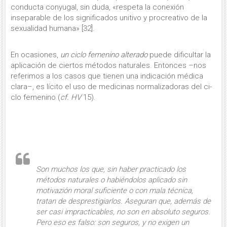
conducta conyugal, sin duda, «respeta la co­nexión
inseparable de los significados unitivo y procreativo de la
sexualidad humana» [32].
En ocasiones,
un ciclo feme­nino alte­rado
puede dificultar la
aplica­ción de ciertos métodos naturales. En­tonces –nos
referimos a los casos que tienen una indicación médica
clara–, es lícito el uso de medicinas normalizado­ras del ci­
clo femenino (
cf. HV
15).
Son muchos los que, sin haber practicado los
métodos naturales o habiéndolos aplicado sin
motivazión moral suficiente o con mala técnica,
tratan de desprestigiarlos
. Aseguran que, además de
ser casi impracticables, no son en absoluto seguros.
Pero eso es falso: son seguros, y no exigen un