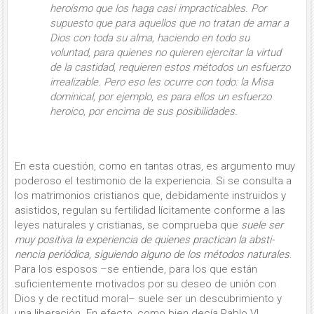
heroísmo que los haga casi impracticables. Por
supuesto que para aquellos que no tratan de amar a
Dios con toda su alma, haciendo en todo su
voluntad, para quienes no quieren ejercitar la virtud
de la castidad, requieren estos métodos un esfuerzo
irrealizable. Pero eso les ocurre con todo: la Misa
dominical, por ejemplo, es para ellos un esfuerzo
heroico, por encima de sus posibilidades.
En esta cuestión, como en tantas otras, es argumento muy
poderoso el testimonio de la experiencia. Si se consulta a
los matrimonios cristianos que, debidamente instruidos y
asistidos, regulan su fertilidad lícitamente conforme a las
leyes naturales y cristianas, se comprueba que
suele ser
muy positiva la expe­riencia de quienes practi­can la absti­
nencia periódica, siguiendo alguno de los métodos naturales
.
Para los esposos –se entiende, para los que están
suficientemente motivados por su deseo de unión con
Dios y de rectitud moral– suele ser un descubrimiento y
una liberación. En efecto, como bien decía Pablo VI,