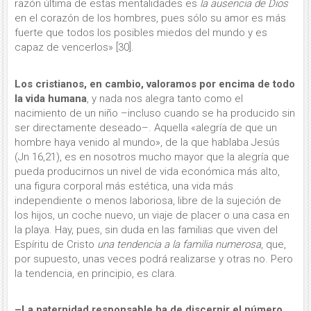
razón última de estas mentali­dades es
la ausencia de Dios
en el cora­zón de los hombres, pues sólo su amor es más
fuerte que todos los posibles miedos del mundo y es
capaz de ven­cerlos» [30].
Los cristianos, en cambio, valo­ramos por encima de todo
la vida humana
, y nada nos alegra tanto como el
nacimiento de un niño –incluso cuando se ha producido sin
ser directa­mente deseado–. Aquella «alegría de que un
hombre haya venido al mundo», de la que hablaba Jesús
(Jn 16,21), es en nosotros mucho mayor que la alegría que
pueda producirnos un nivel de vida económica más alto,
una figura corporal más estética, una vida más
independiente o menos labo­riosa, libre de la sujeción de
los hijos, un co­che nuevo, un viaje de placer o una ca­sa en
la playa. Hay, pues, sin duda en las familias que viven del
Espíritu de Cristo
una tendencia a la familia nume­rosa
, que,
por supuesto, unas veces podrá realizarse y otras no. Pero
la tendencia, en principio, es clara.
–La paternidad responsable ha de discernir el número