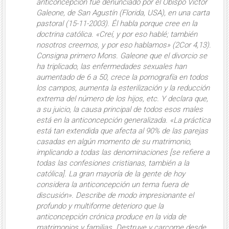
anticoncepción
fue denunciado por el Obispo Victor
Galeone, de San Agustín (Florida, USA), en una carta
pastoral (15-11-2003). Él
habla porque cree
en la
doctrina católica. «Creí, y por eso hablé; también
nosotros creemos, y por eso hablamos» (2Cor 4,13).
Consigna primero Mons. Galeone que el divorcio se
ha triplicado, las enfermedades sexuales han
aumentado de 6 a 50, crece la pornografía en todos
los campos, aumenta la esterilización y la reducción
extrema del número de los hijos, etc. Y declara que,
a su juicio, la causa principal de todos esos males
está en
la anticoncepción generalizada
. «La práctica
está tan extendida que afecta al 90% de las parejas
casadas en algún momento de su matrimonio,
implicando a todas las denominaciones [se refiere a
todas las confesiones cristianas, también a la
católica]. La gran mayoría de la gente de hoy
considera la anticoncepción un tema fuera de
discusión». Describe de modo impresionante
el
profundo y multiforme deterioro que la
anticoncepción crónica produce en la vida de
matrimonios y familias
. Destruye y carcome desde