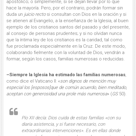
apostólico; o simplemente, si se dejan llevar por lo que
hace la mayoría. Pero, por el contrario, podrán formar sin
duda un
juicio recto
si consultan con Dios en la oración y si
se atienen al Evangelio, a la enseñanza de la Iglesia, al buen
ejemplo de los cris­tianos santos del pasado y del presente,
al consejo de personas prudentes; y si no olvidan nunca
que la íntima ley de los cristianos es la caridad, tal como
fue proclamada especialmente en la Cruz. De este modo,
colaborando fielmente con la voluntad de Dios, vendrán a
formar, según los casos, familias numerosas o reducidas.
–Siempre la Iglesia ha estimado las familias numerosas
,
como dice el Vaticano II: «
son dignos de mención muy
especial los [esposos]que de común acuerdo, bien meditado,
aceptan con generosidad una prole más numerosa
» (
GS
50).
Pío XII decía: Dios cuida de estas familias «con su
diaria asistencia, y si fuese necesa­rio, con
extraordinarias intervencio­nes». Es en ellas donde