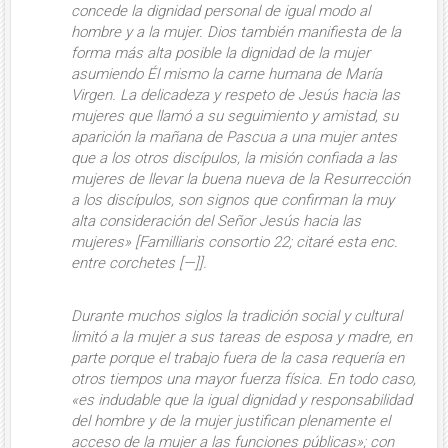
concede la digni­dad personal de igual modo al
hombre y a la mujer. Dios también manifiesta de la
forma más alta posible la dignidad de la mujer
asumiendo Él mismo la carne humana de María
Virgen. La delicadeza y respeto de Jesús hacia las
mujeres que llamó a su seguimiento y amistad, su
aparición la mañana de Pascua a una mujer antes
que a los otros discípulos, la misión confiada a las
mujeres de lle­var la buena nueva de la Resurrección
a los discípulos, son signos que confir­man la muy
alta consideración del Se­ñor Jesús hacia las
mujeres» [
Familliaris consortio
22; citaré esta enc.
entre corchetes [—]].
Durante muchos siglos la tradición social y cultural
limitó a la mujer a sus tareas de esposa y madre
, en
parte porque el trabajo fuera de la casa requería en
otros tiem­pos una mayor fuerza física. En todo caso,
«es indudable que la igual digni­dad y responsabilidad
del hombre y de la mujer justifican plenamente
el
acceso de la mujer a las funciones públicas»
; con