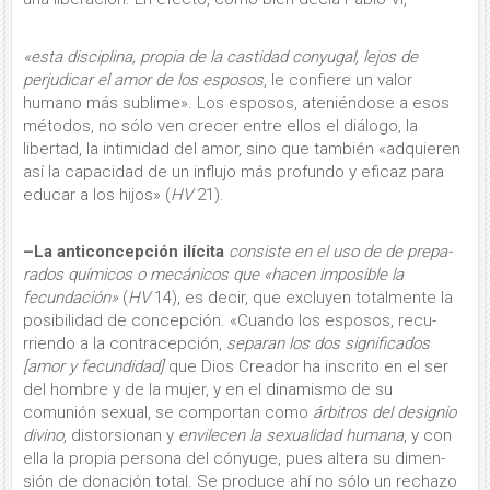
«esta disci­plina, propia de la castidad conyu­gal, lejos de
perjudicar el amor de los espo­sos
, le confiere un valor
humano más su­blime». Los esposos, ateniéndose a esos
métodos, no sólo ven crecer entre ellos el diálogo, la
libertad, la intimi­dad del amor, sino que también «adquieren
así la capacidad de un in­flujo más profundo y eficaz para
educar a los hijos» (
HV
21).
–La anticoncepción
ilícita
consis­te en el uso de de prepa­
rados químicos o mecánicos que «hacen imposible la
fecundación»
(
HV
14), es decir, que excluyen totalmente la
posibilidad de concepción. «Cuando los esposos, recu­
rriendo a la contracepción,
separan los dos significados
[amor y fecundidad]
que Dios Creador ha inscrito en el ser
del hombre y de la mujer, y en el dina­mismo de su
comunión sexual, se com­portan como
árbitros del designio
di­vino
, distorsionan y
envilecen la sexua­lidad humana
, y con
ella la propia per­sona del cónyuge, pues altera su dimen­
sión de donación total. Se produce ahí no sólo un rechazo