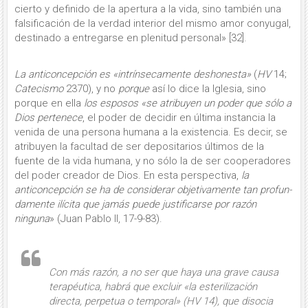
cierto y definido de la apertura a la vida, sino también una
falsificación de la verdad interior del mismo amor conyugal,
destinado a en­tregarse en plenitud personal» [32].
La anticoncepción es «intrínsecamente deshonesta»
(
HV
14;
Catecismo
2370), y no
porque
así lo dice la Iglesia, sino
porque en ella
los esposos «se atribuyen un poder que sólo a
Dios pertenece
, el poder de decidir en última instancia la
venida de una per­sona humana a la existencia. Es decir, se
atribuyen la facultad de ser deposita­rios últimos de la
fuente de la vida hu­mana, y no sólo la de ser cooperadores
del poder creador de Dios. En esta perspectiva,
la
anticoncepción se ha de considerar objetivamente tan profun­
damente ilícita que jamás puede justifi­carse por razón
ninguna
» (Juan Pablo II, 17-9-83).
Con más razón, a no ser que haya una grave causa
terapéutica, habrá que excluir «
la esterilización
directa, perpetua o tempo­ral» (
HV
14), que disocia