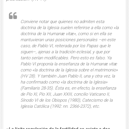
Conviene notar que quienes no admiten esta
doctrina de la Iglesia suelen referirse a ella como «la
doctrina de la
Humanæ vitæ
», como si en ella se
mantuvieran unas posiciones
personales
–en este
caso, de Pablo VI, reiterada por los Papas que le
siguen–, ajenas a la tradición eclesial, y que por
tanto serían modificables. Pero esto es falso. Ya
Pablo VI proponía
la ense­ñanza de la Humanæ vitæ
como «la doc­trina de la Iglesia sobre el matrimonio
»
(
HV
28). Y también Juan Pablo II, una y otra vez, la
ha confirmado como «la doctrina de la Iglesia»
(
Familiaris
28-35). Ésta es, en efecto, la enseñanza
de Pío XI, Pío XII, Juan XXIII, concilio Vaticano II,
Sínodo VI de los Obispos (1980), Catecismo de la
Iglesia Católica (1992: nn. 2366-2372), etc.
­–La lícita regulación de la fertilidad se sujeta a dos