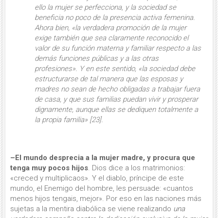
ello la mujer se perfecciona, y la sociedad se
beneficia no poco de la pre­sencia activa femenina.
Ahora bien, «
la verdadera promoción de la mujer
exige también que sea claramente reconocido el
valor de su función materna y fami­liar
respecto a las
demás funciones pú­blicas y a las otras
profesiones». Y en este sentido, «la sociedad debe
estructu­rarse de tal manera que las esposas y
madres
no sean de hecho obligadas a trabajar fuera
de casa
, y que sus fami­lias
puedan
vivir y prosperar
digna­mente, aunque ellas se dediquen total­mente a
la propia familia» [23].
–El mundo desprecia a la mujer madre, y procura que
tenga muy pocos hijos
. Dios dice a los matrimonios:
«creced y multiplicaos». Y el diablo, príncipe de este
mundo, el Enemigo del hombre, les persuade: «cuantos
menos hijos tengais, mejor». Por eso en las naciones más
sujetas a la mentira diabólica se viene reali­zando
una