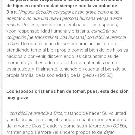
de hijos en conformidad siempre con la voluntad de
Dios.
Ninguna decisión conyugal es tan grave como la de
aceptar o no que una nueva persona humana venga a este
mundo
. Por eso, como dice el Vaticano II, los esposos,
«con res­ponsabilidad humana y cristiana,
cum­plirán su
obligación [de transmitir la vida humana] con dócil reverencia
a Dios
. De común acuerdo, se formarán un juicio recto,
atendiendo tanto al bien propio como al bien de los hijos ya
na­cidos o por venir, discerniendo las cir­cunstancias del
momento y del estado de vida, tanto materiales como
espiri­tuales, y, finalmente, teniendo en cuenta el bien de su
propia familia, de la sociedad y de la Iglesia» (
GS
50).
Los esposos cristianos han de tomar, pues, esta decisión
muy grave
:
–
con dócil reverencia a Dios
, tratando de hacer Su voluntad
y no la propia; es decir, obrando en cuanto «cooperadores
del amor de Dios Creador y como sus in­térpretes» (
GS
50),
manteniendo siempre «el sincero propósito de
dejar