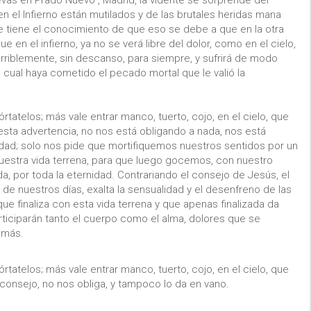
 el Infierno están mutilados y de las brutales heridas mana
te tiene el conocimiento de que eso se debe a que en la otra
e en el infierno, ya no se verá libre del dolor, como en el cielo,
terriblemente, sin descanso, para siempre, y sufrirá de modo
 cual haya cometido el pecado mortal que le valió la
rtatelos; más vale entrar manco, tuerto, cojo, en el cielo, que
esta advertencia, no nos está obligando a nada, nos está
idad; solo nos pide que mortifiquemos nuestros sentidos por un
uestra vida terrena, para que luego gocemos, con nuestro
da, por toda la eternidad. Contrariando el consejo de Jesús, el
o de nuestros días, exalta la sensualidad y el desenfreno de las
ue finaliza con esta vida terrena y que apenas finalizada da
articiparán tanto el cuerpo como el alma, dolores que se
jamás.
rtatelos; más vale entrar manco, tuerto, cojo, en el cielo, que
 consejo, no nos obliga, y tampoco lo da en vano.