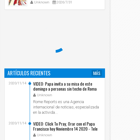
Unknown
2026/7/31
araguay 231020
pro-aborto Chile 181020
Unknown
2020/10/23
Unknown
2020/10/20
ARTÍCULOS RECIENTES
MÁS
VIDEO: Papa invita a su misa de este
2020/11/14
domingo a personas sin techo de Roma
Unknown
Rome Reports es una Agencia
internacional de noticias, especializada
en la activida...
VIDEO: Click To Pray, Orar con el Papa
2020/11/14
Francisco hoy Noviembre 14 2020 - Tele
VID
Unknown