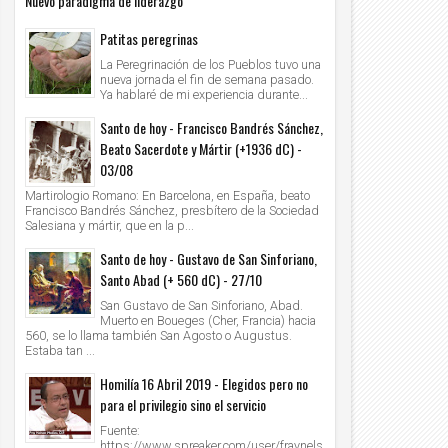
Nuevo paradigma de liderazgo
Patitas peregrinas
La Peregrinación de los Pueblos tuvo una
nueva jornada el fin de semana pasado.
Ya hablaré de mi experiencia durante...
Santo de hoy - Francisco Bandrés Sánchez,
Beato Sacerdote y Mártir (+1936 dC) -
03/08
Martirologio Romano: En Barcelona, en España, beato
Francisco Bandrés Sánchez, presbítero de la Sociedad
Salesiana y mártir, que en la p...
Santo de hoy - Gustavo de San Sinforiano,
Santo Abad (+ 560 dC) - 27/10
San Gustavo de San Sinforiano, Abad.
Muerto en Boueges (Cher, Francia) hacia
560, se lo llama también San Agosto o Augustus.
Estaba tan ...
Homilía 16 Abril 2019 - Elegidos pero no
para el privilegio sino el servicio
Fuente:
https://www.spreaker.com/user/fraynels