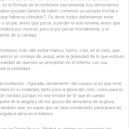
, en la fórmula de la confesión sacramental, nos lamentamos
e haber pecado (antes de haber cometido un pecado mortal o
o que haberos ofendido”). Es decir, todos deberíamos estar
o un pie, antes que pecar, a perder la vida terrena, antes que
ondena por morirse, pero sí por pecar mortalmente, y el
ento de la caridad.
rtatelos; más vale entrar manco, tuerto, cojo, en el cielo, que
 parecer el consejo de Jesús, ante la gravedad de lo que está en
realidad de quienes se precipitan en el infierno con sus
da la eternidad.
a mutilación –figurada, obviamente- del cuerpo si es que este
rá en su totalidad, tanto para la gloria del cielo, como para la
 de caridad, porque es una verdad de fe que el cuerpo
ipará de la alegría y de los gozos del alma llena de la gloria
d también que, en aquel que se haya condenado, participará de
rgida el alma en el Infierno.
uevas en Prado Nuevo
, Madrid, la vidente se sorprende del