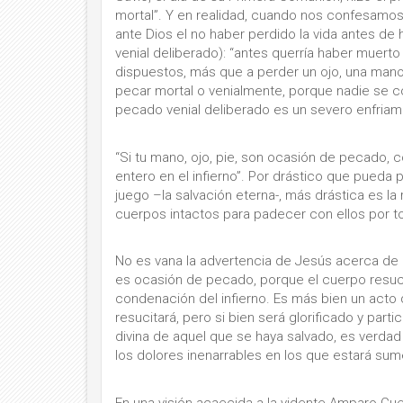
mortal”. Y en realidad, cuando nos confesamos
ante Dios el no haber perdido la vida antes d
venial deliberado): “antes querría haber muert
dispuestos, más que a perder un ojo, una mano 
pecar mortal o venialmente, porque nadie se c
pecado venial deliberado es un severo enfriami
“Si tu mano, ojo, pie, son ocasión de pecado, có
entero en el infierno”. Por drástico que pueda
juego –la salvación eterna-, más drástica es la 
cuerpos intactos para padecer con ellos por to
No es vana la advertencia de Jesús acerca de l
es ocasión de pecado, porque el cuerpo resucita
condenación del infierno. Es más bien un acto
resucitará, pero si bien será glorificado y partic
divina de aquel que se haya salvado, es verda
los dolores inenarrables en los que estará sume
En una visión acaecida a la vidente Amparo C