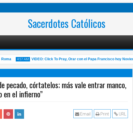
Sacerdotes Católicos
Roma
VIDEO: Click To Pray, Orar con el Papa Francisco hoy Noviembr
4:57 AM
 de pecado, córtatelos; más vale entrar manco,
o en el infierno”
14
Nov
2020
Email
Print
URL