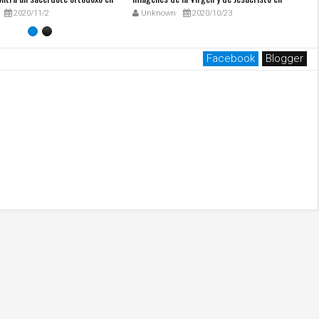
020
Arizona 221020
P
2020/11/2
Unknown
2020/10/23
Facebook
Blogger