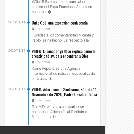
#ClickToPray es la red mundial de
oración del Papa Francisco. Sigue con
nosotros: ...
Unto God, una expresión equivocada
2020/11/14
Unknown
Gracias a los comentaristas Vicente y
Pablo, se ha hecho luz respecto a la ...
VIDEO: Diseñador gráfico explica cómo la
2020/11/14
creatividad ayuda a encontrar a Dios
Unknown
Rome Reports es una Agencia
internacional de noticias, especializada
en la activida...
VIDEO: Adoración al Santísimo, Sábado 14
2020/11/14
Noviembre de 2020, Padre Osvaldo Ochoa
- Tele VID
Unknown
Tele VID te invita a compartir con
nosotros la Adoración al Santísimo
Sacramento de...