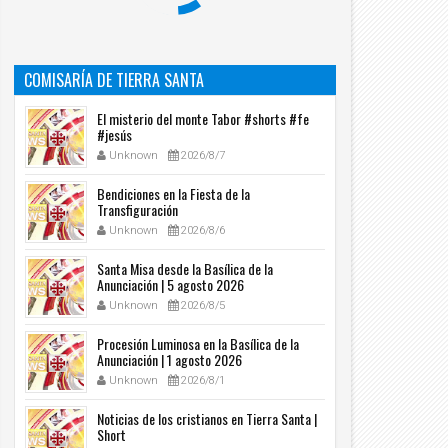
COMISARÍA DE TIERRA SANTA
El misterio del monte Tabor #shorts #fe
#jesús
Unknown
2026/8/7
Bendiciones en la Fiesta de la
Transfiguración
Unknown
2026/8/6
Santa Misa desde la Basílica de la
Anunciación | 5 agosto 2026
Unknown
2026/8/5
Procesión Luminosa en la Basílica de la
Anunciación | 1 agosto 2026
23
20
Oct
Oct
Unknown
2026/8/1
2020
2020
Noticias de los cristianos en Tierra Santa |
ra Santa en reparación por profanación del
Hora Santa en reparación por vandalizac
Short
grario y quema de imagen de la Virgen en
de imagen de la Virgen con pañuelos ve