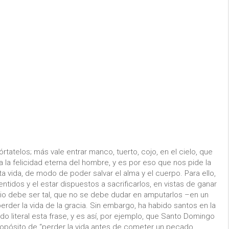
rtatelos; más vale entrar manco, tuerto, cojo, en el cielo, que
 la felicidad eterna del hombre, y es por eso que nos pide la
a vida, de modo de poder salvar el alma y el cuerpo. Para ello,
entidos y el estar dispuestos a sacrificarlos, en vistas de ganar
ficio debe ser tal, que no se debe dudar en amputarlos –en un
perder la vida de la gracia. Sin embargo, ha habido santos en la
do literal esta frase, y es así, por ejemplo, que Santo Domingo
propósito de “perder la vida antes de cometer un pecado