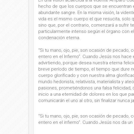
hecho de que los cuerpos que se encuentran en
abundante sangre. En la misma visión, la viden
vida es el mismo cuerpo el que resucita, solo qu
sino que, por el contrario, comenzará a sufrir 
particularmente intenso según el órgano con el
condenación eterna.
“Si tu mano, ojo, pie, son ocasión de pecado, có
entero en el Infierno”. Cuando Jesús nos hace 
advirtiendo, porque desea nuestra eterna felic
breve período de tiempo, el tiempo que dure n
cuerpo glorificado y con nuestra alma glorifica
mundo hedonista, relativista, materialista y ate
pasiones, prometiéndonos una falsa felicidad, q
inicio a una eternidad de dolores en los que p
comunicarán el uno al otro, sin finalizar nunca 
“Si tu mano, ojo, pie, son ocasión de pecado, có
entero en el infierno”. Cuando Jesús nos da un