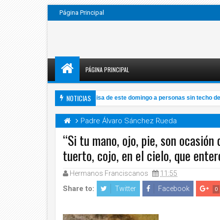
Página Principal
PÁGINA PRINCIPAL
NOTICIAS
VIDEO: Papa invita a su misa de este domingo a personas sin techo de 
1 AM
Padre Álvaro Sánchez Rueda
“Si tu mano, ojo, pie, son ocasión
tuerto, cojo, en el cielo, que enter
4
Nov
2020
Hermanos Franciscanos
11:55
Share to:
Twitter
Facebook
0