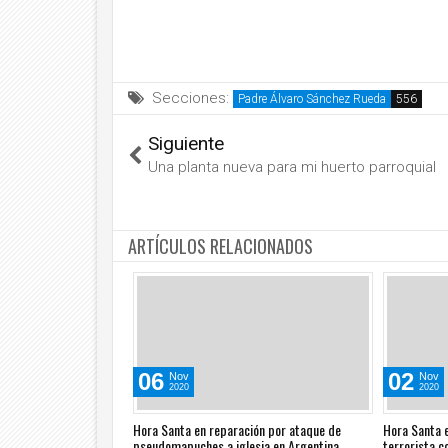
Secciones:
Padre Álvaro Sánchez Rueda
Siguiente
Una planta nueva para mi huerto parroquial
ARTÍCULOS RELACIONADOS
06
02
Nov
Nov
2020
2020
ión por intento de
Hora Santa en reparación por ataque de
Hora Santa 
rado Corazón de Jesús
pseudomapuches a iglesia en Argentina
terrorista c