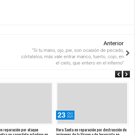
Anterior
“Si tu mano, ojo, pie, son ocasión de pecado,
córtatelos; más vale entrar manco, tuerto, cojo, en
el cielo, que entero en el infierno”
23
Oct
2020
en reparación por ataque
Hora Santa en reparación por destrucción de
Ho
ontra un sacerdote ortodoxo en
imágenes de la Virgen y de Jesucristo en
sa