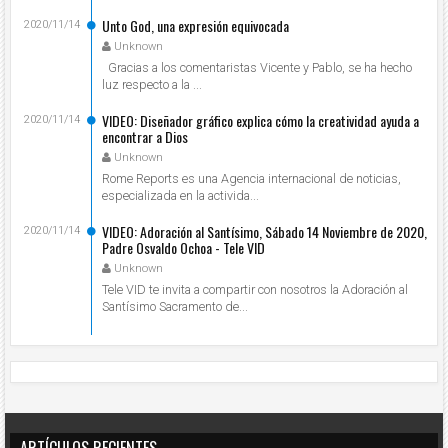
Unto God, una expresión equivocada
2020/11/14
Unknown
Gracias a los comentaristas Vicente y Pablo, se ha hecho
luz respecto a la ...
VIDEO: Diseñador gráfico explica cómo la creatividad ayuda a
2020/11/14
encontrar a Dios
Unknown
Rome Reports es una Agencia internacional de noticias,
especializada en la activida...
VIDEO: Adoración al Santísimo, Sábado 14 Noviembre de 2020,
2020/11/14
Padre Osvaldo Ochoa - Tele VID
Unknown
Tele VID te invita a compartir con nosotros la Adoración al
Santísimo Sacramento de...
ARTÍCULOS RECIENTES