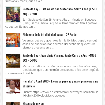
Salesiana y mártir, que en la p...
Santo de hoy - Gustavo de San Sinforiano, Santo Abad (+ 560
dC) - 27/10
San Gustavo de San Sinforiano, Abad. Muerto en Boueges
(Cher, Francia) hacia 560, se lo llama también San Agosto o
Augustus. Estaba tan ...
El dogma de la infalibilidad papal - 2ª Parte
Veremos qué es y que no es la infalibilidad papal, y en qué
casos se puede aplicar, además del hecho de que estuvo
siempre presente en la ...
Santo de hoy - Juan María Vianney, Santo Cura de Ars (+1859
dC) - 04/08
Martirologio Romano: Memoria de san Juan María Vianney,
presbítero, que durante más de cuarenta años se entregó de
una manera admirable ...
Homilía 16 Abril 2019 - Elegidos pero no para el privilegio sino
el servicio
Fuente: https://www.spreaker.com/user/fraynelson/homilia-
16-abril-2019-elegidos-pero-no-p
El sagrado myron