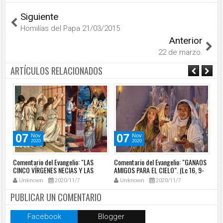
Siguiente
Homilías del Papa 21/03/2015
Anterior
22 de marzo.
ARTÍCULOS RELACIONADOS
07
07
Nov
Nov
2020
2020
Comentario del Evangelio: "LAS
Comentario del Evangelio: "GANAOS
Co
N
CINCO VÍRGENES NECIAS Y LAS
AMIGOS PARA EL CIELO". (Lc 16, 9-
GR
CINCO PRUDENTES".(Mt 25, 1-13).
15).
SO
Unknown
2020/11/7
Unknown
2020/11/7
.
ARR
PUBLICAR UN COMENTARIO
Facebook
Blogger