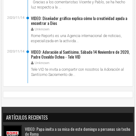
Gracias a los comentaristas Vicente y Pablo, se ha hecho
luz respecto a la ...
VIDEO: Diseñador gráfico explica cómo la creatividad ayuda a
2020/11/14
encontrar a Dios
Unknown
Rome Reports es una Agencia internacional de noticias,
especializada en la activida...
VIDEO: Adoración al Santísimo, Sábado 14 Noviembre de 2020,
2020/11/14
Padre Osvaldo Ochoa - Tele VID
Unknown
Tele VID te invita a compartir con nosotros la Adoración al
Santísimo Sacramento de...
ARTÍCULOS RECIENTES
VIDEO: Papa invita a su misa de este domingo a personas sin techo
de Roma