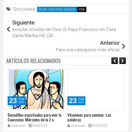
Secciones:
Padre Clemente Sobrado
Siguiente
Aceptar el estilo de Dios: El Papa Francisco en Casa
Santa Martha HD (24...
Anterior
Para una catequesis más eficaz
ARTÍCULOS RELACIONADOS
23
23
Feb
Feb
2016
2016
la
Bocadillos espirituales para vivir la
Vitaminas para caminar: Las
Boc
ana
Cuaresma: Miércoles de la 2 a.
palabras
Cu
Semana – Ciclo C
– 
Unknown
2016/2/23
Unknown
2016/2/23