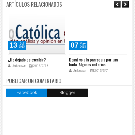
ARTÍCULOS RELACIONADOS
13
07
Jul
May
2015
2015
¿He dejado de escribir?
Donativo a la parroquia por una
Alg
boda. Algunos criterios
pa
Unknown
2015/7/13
Unknown
2015/5/7
PUBLICAR UN COMENTARIO
Facebook
Blogger