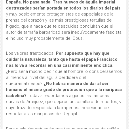
España. No pasa nada.
Tres huevos de águila imperial
destrozados serían portada en todos los diarios del país
y muy posiblemente protagonistas de especiales de la
prensa del corazón y las más prestigiosas tertulias del
hígado, que a nada que te descuides concluirán que el
autor de tamaña barbaridad será inequívocamente fascista
e incluso muy probablemente del Opus.
Los valores trastocados.
Por supuesto que hay que
cuidar la naturaleza, tanto que hasta el papa Francisco
nos lo va a recordar en una casi inminente encíclica.
¿Pero sería mucho pedir que al hombre lo considerásemos
al menos al nivel del águila perdicera o el
quebrantahuesos?
¿No habría manera de dar al ser
humano el mismo grado de protección que a la mariposa
isabelina?
Todavía recordamos algunos las famosas
curvas de Aranjuez, que dejaron un semillero de muertos, y
cuyo trazado respondía a la imperiosa necesidad de
respetar a las mariposas del Regajal.
Para cualquier actuación que toque aunque sea de refilón