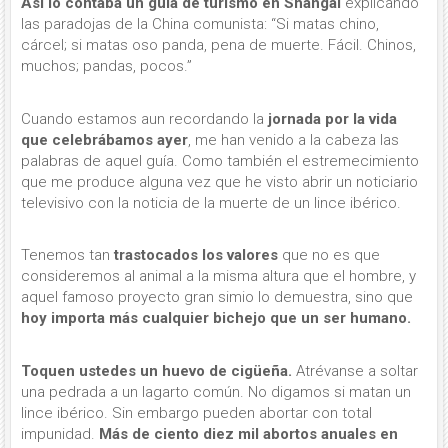
Así lo contaba un guía de turismo en Shangai
explicando
las paradojas de la China comunista: “Si matas chino,
cárcel; si matas oso panda, pena de muerte. Fácil. Chinos,
muchos; pandas, pocos.”
Cuando estamos aun recordando la
jornada por la vida
que celebrábamos ayer
, me han venido a la cabeza las
palabras de aquel guía. Como también el estremecimiento
que me produce alguna vez que he visto abrir un noticiario
televisivo con la noticia de la muerte de un lince ibérico.
Tenemos tan
trastocados los valores
que no es que
consideremos al animal a la misma altura que el hombre, y
aquel famoso proyecto gran simio lo demuestra, sino que
hoy importa más cualquier bichejo que un ser humano.
Toquen ustedes un huevo de cigüeña.
Atrévanse a soltar
una pedrada a un lagarto común. No digamos si matan un
lince ibérico. Sin embargo pueden abortar con total
impunidad.
Más de ciento diez mil abortos anuales en