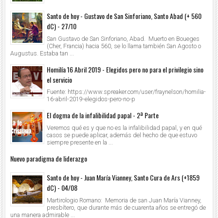
Santo de hoy - Gustavo de San Sinforiano, Santo Abad (+ 560
dC) - 27/10
San Gustavo de San Sinforiano, Abad. Muerto en Boueges
(Cher, Francia) hacia 560, se lo llama también San Agosto o
Augustus. Estaba tan ...
Homilía 16 Abril 2019 - Elegidos pero no para el privilegio sino
el servicio
Fuente: https://www.spreaker.com/user/fraynelson/homilia-
16-abril-2019-elegidos-pero-no-p
El dogma de la infalibilidad papal - 2ª Parte
Veremos qué es y que no es la infalibilidad papal, y en qué
casos se puede aplicar, además del hecho de que estuvo
siempre presente en la ...
Nuevo paradigma de liderazgo
Santo de hoy - Juan María Vianney, Santo Cura de Ars (+1859
dC) - 04/08
Martirologio Romano: Memoria de san Juan María Vianney,
presbítero, que durante más de cuarenta años se entregó de
una manera admirable ...