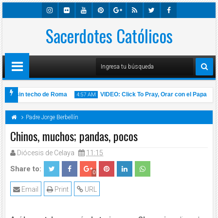
Insta
Sacerdotes Católicos
Flick
Youtu
Pinter
Googl
Rss
Twitte
Faceb
Gra
R
Be
Est
E-
R
Ook
M
Plus
onas sin techo de Roma
VIDEO: Click To Pray, Orar con el Papa Fran
4:57 AM
 de 2020 l Padre Carlos Yepes
Padre Jorge Berbellín
Chinos, muchos; pandas, pocos
Diócesis de Celaya
11:15
14
Nov
2020
Share to:
0
Email
Print
URL