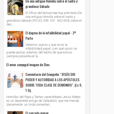
De una antigua Homilía sobre el santo y
grandioso Sábado
El Oficio del lectura trae hoy este texto De
una antigua Homilía sobre el santo y
grandioso Sábado (PG 43, 439. 451. 462-463) sobre el
des...
El dogma de la infalibilidad papal - 2ª
Parte
Veremos qué es y que no es la
infalibilidad papal, y en qué casos se
puede aplicar, además del hecho de que estuvo
siempre presente en la ...
El amor conyugal imagen de Dios.
Comentario del Evangelio: "JESÚS DIO
PODER Y AUTORIDAD A LOS APÓSTOLES
SOBRE TODA CLASE DE DEMONIOS". (Lc 9,
1-6).
Homilías del Papa y Temas sacerdotales Jesús Mateo
es un Sacerdote amigo de Valladolid, que me manda
diariamente un lindo comentari...
El sagrado myron