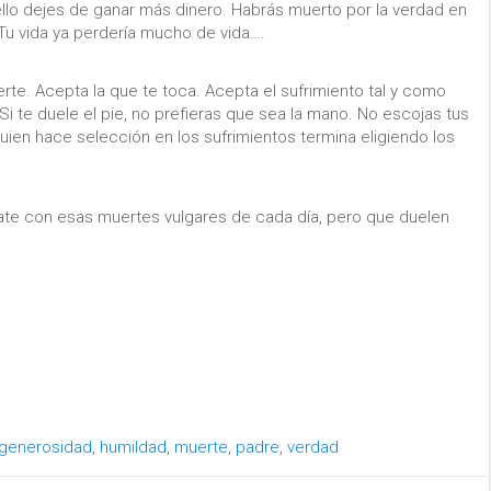
ello dejes de ganar más dinero. Habrás muerto por la verdad en
. Tu vida ya perdería mucho de vida….
uerte. Acepta la que te toca. Acepta el sufrimiento tal y como
i te duele el pie, no prefieras que sea la mano. No escojas tus
Quien hace selección en los sufrimientos termina eligiendo los
te con esas muertes vulgares de cada día, pero que duelen
generosidad
,
humildad
,
muerte
,
padre
,
verdad