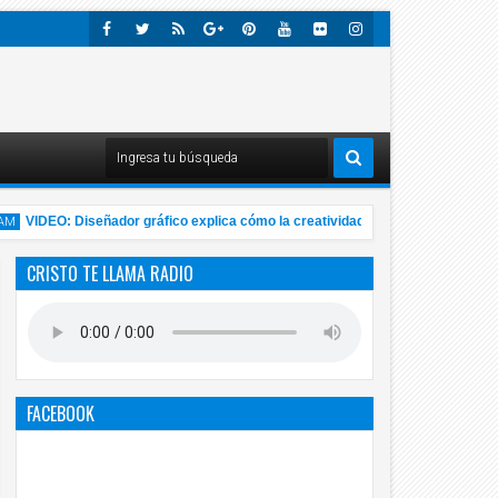
Faceb
Twitte
Rss
Googl
Pinter
Youtu
Flick
Insta
Ook
R
E-
Est
Be
R
Gra
Plus
M
VIDEO: Diseñador gráfico explica cómo la creatividad ayuda a encontrar a Di
CRISTO TE LLAMA RADIO
ov
20
FACEBOOK