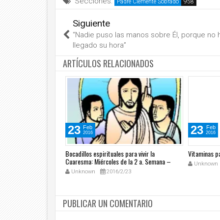
Secciones:
Padre Clemente Sobrado
Siguiente
“Nadie puso las manos sobre Él, porque no 
llegado su hora”
ARTÍCULOS RELACIONADOS
23
23
Feb
Feb
2016
2016
 para vivir la
Bocadillos espirituales para vivir la
Vitaminas p
a 1 a. Semana – Ciclo
Cuaresma: Miércoles de la 2 a. Semana –
Unknown
Ciclo C
/20
Unknown
2016/2/23
PUBLICAR UN COMENTARIO