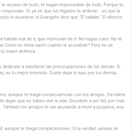
sa te acusen de todo, te hagan responsable de todo. Porque tú
 No respondas. Sí, ya sé que tus hígados te arderán… es que la
sús le acusaron, el Evangelio dice que
“Él callaba”
. El silencio
que hablan mal de ti, que murmuran de ti. No hagas caso. No te
que Cristo no tenía razón cuando le acusaban? Pero no se
a tu mejor defensa.
 y dedícate a satisfacer las preocupaciones de los demás. El
, es tu mejor inversión. Duele dejar lo tuyo por los demás.
ismo, aunque te traiga consecuencias con los amigos. Decídete
 digan que no sabes vivir la vida. Decídete a ser fiel, por más
…. También los amigos te van ayudando a morir a poquitos, esa
ad, aunque te traiga complicaciones. Di la verdad, aunque te