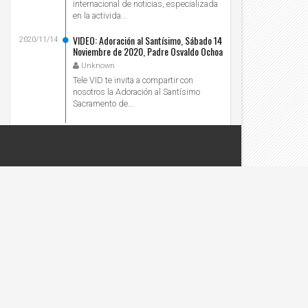
internacional de noticias, especializada
en la activida...
VIDEO: Adoración al Santísimo, Sábado 14
2020/11/14
Noviembre de 2020, Padre Osvaldo Ochoa
- Tele VID
Unknown
Tele VID te invita a compartir con
nosotros la Adoración al Santísimo
Sacramento de...