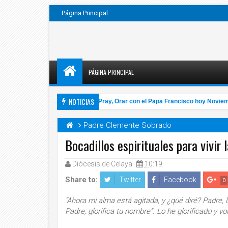
Página Principal
PÁGINA PRINCIPAL
NOTICIAS
oma
VIDEO: Click To Pray, Orar con el Papa Francisco hoy Noviembre
4:57 AM
Padre Clemente Sobrado
Bocadillos espirituales para vivir
Diócesis de Celaya
10:19
14
Nov
2020
Share to:
Twitter
Facebook
0
“Ahora mi alma está agitada, y ¿qué diré? Padre, 
Padre, glorifica tu nombre”. Lo he glorificado y vol