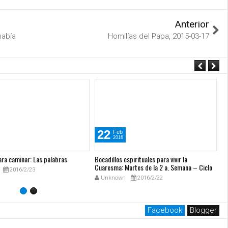
Anterior
había
Homilías del Papa, 2015-03-17
22
Feb
2016
ara caminar: Las palabras
Bocadillos espirituales para vivir la
Bo
Cuaresma: Martes de la 2 a. Semana – Ciclo
Cu
2016/2/23
C
Unknown
2016/2/22
Facebook
Blogger