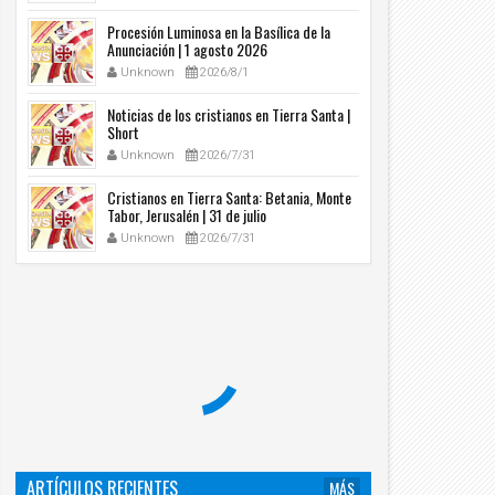
Procesión Luminosa en la Basílica de la
Anunciación | 1 agosto 2026
Unknown
2026/8/1
Noticias de los cristianos en Tierra Santa |
Short
Unknown
2026/7/31
Cristianos en Tierra Santa: Betania, Monte
Tabor, Jerusalén | 31 de julio
Unknown
2026/7/31
21
20
Feb
Feb
2016
2016
cadillos espirituales para vivir la
Bocadillos espirituales para vivir la
aresma: La Cátedra de San Pedro
Cuaresma: Domingo 2 – Ciclo C
Unknown
2016/2/21
Unknown
2016/2/20
ARTÍCULOS RECIENTES
MÁS