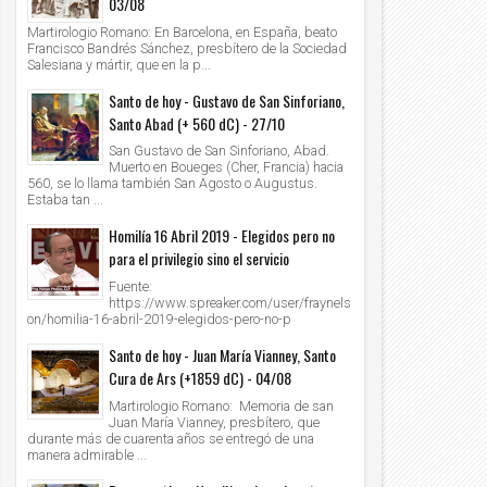
03/08
Martirologio Romano: En Barcelona, en España, beato
Francisco Bandrés Sánchez, presbítero de la Sociedad
Salesiana y mártir, que en la p...
Santo de hoy - Gustavo de San Sinforiano,
Santo Abad (+ 560 dC) - 27/10
San Gustavo de San Sinforiano, Abad.
Muerto en Boueges (Cher, Francia) hacia
560, se lo llama también San Agosto o Augustus.
Estaba tan ...
Homilía 16 Abril 2019 - Elegidos pero no
para el privilegio sino el servicio
Fuente:
https://www.spreaker.com/user/fraynels
on/homilia-16-abril-2019-elegidos-pero-no-p
Santo de hoy - Juan María Vianney, Santo
Cura de Ars (+1859 dC) - 04/08
Martirologio Romano: Memoria de san
Juan María Vianney, presbítero, que
durante más de cuarenta años se entregó de una
manera admirable ...