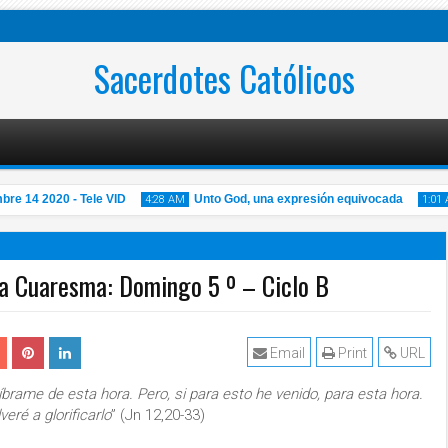
Sacerdotes Católicos
 14 2020 - Tele VID
Unto God, una expresión equivocada
4:28 AM
1:01 AM
 la Cuaresma: Domingo 5 º – Ciclo B
14
14
Nov
N
2020
20
Email
Print
URL
líbrame de esta hora. Pero, si para esto he venido, para esta hora.
veré a glorificarlo
” (Jn 12,20-33)