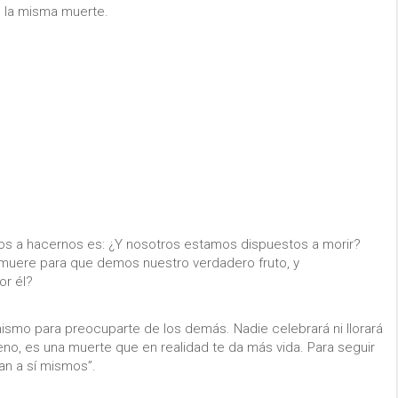
e la misma muerte.
os a hacernos es: ¿Y nosotros estamos dispuestos a morir?
muere para que demos nuestro verdadero fruto, y
or él?
 mismo para preocuparte de los demás. Nadie celebrará ni llorará
no, es una muerte que en realidad te da más vida. Para seguir
an a sí mismos”.