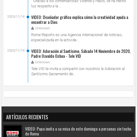
Gracias a los comentaristas Vicente y Pablo, se ha hecho
luz respecto a la ...
VIDEO: Diseñador gráfico explica cómo la creatividad ayuda a
2020/11/14
encontrar a Dios
Unknown
Rome Reports es una Agencia internacional de noticias,
especializada en la activida...
VIDEO: Adoración al Santísimo, Sábado 14 Noviembre de 2020,
2020/11/14
Padre Osvaldo Ochoa - Tele VID
Unknown
Tele VID te invita a compartir con nosotros la Adoración al
Santísimo Sacramento de...
ARTÍCULOS RECIENTES
VIDEO: Papa invita a su misa de este domingo a personas sin techo
de Roma