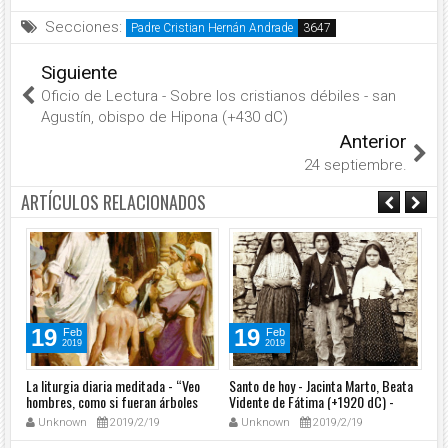
Secciones:
Padre Cristian Hernán Andrade
Siguiente
Oficio de Lectura - Sobre los cristianos débiles - san
Agustín, obispo de Hipona (+430 dC)
Anterior
24 septiembre.
ARTÍCULOS RELACIONADOS
19
19
Feb
Feb
2019
2019
o
La liturgia diaria meditada - “Veo
Santo de hoy - Jacinta Marto, Beata
Ofi
ía
hombres, como si fueran árboles
Vidente de Fátima (+1920 dC) -
Euc
que caminan” (Mc 8, 22-26) 20/02
20/02
Ap
Unknown
2019/2/19
Unknown
2019/2/19