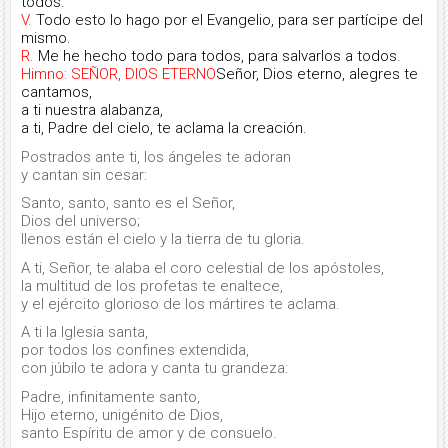
todos.
V.
Todo esto lo hago por el Evangelio, para ser partícipe del
mismo.
R.
Me he hecho todo para todos, para salvarlos a todos.
Himno: SEÑOR, DIOS ETERNO
Señor, Dios eterno, alegres te
cantamos,
a ti nuestra alabanza,
a ti, Padre del cielo, te aclama la creación.
Postrados ante ti, los ángeles te adoran
y cantan sin cesar:
Santo, santo, santo es el Señor,
Dios del universo;
llenos están el cielo y la tierra de tu gloria.
A ti, Señor, te alaba el coro celestial de los apóstoles,
la multitud de los profetas te enaltece,
y el ejército glorioso de los mártires te aclama.
A ti la Iglesia santa,
por todos los confines extendida,
con júbilo te adora y canta tu grandeza:
Padre, infinitamente santo,
Hijo eterno, unigénito de Dios,
santo Espíritu de amor y de consuelo.