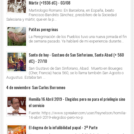
Mártir (+1936 dC) - 03/08
Martirologio Romano: En Barcelona, en España, beato
Francisco Bandrés Sánchez, presbítero de la Sociedad
Salesiana y mártir, que en la p...
Patitas peregrinas
La Peregrinación de los Pueblos tuvo una nueva jornada el fin
de semana pasado. Ya hablaré de mi experiencia durante...
Santo de hoy - Gustavo de San Sinforiano, Santo Abad (+ 560
dC) - 27/10
San Gustavo de San Sinforiano, Abad. Muerto en Boueges
(Cher, Francia) hacia 560, se lo llama también San Agosto o
Augustus. Estaba tan ...
4 de noviembre: San Carlos Borromeo
Homilía 16 Abril 2019 - Elegidos pero no para el privilegio sino
el servicio
Fuente: https://www.spreaker.com/user/fraynelson/homilia-
16-abril-2019-elegidos-pero-no-p
El dogma de la infalibilidad papal - 2ª Parte