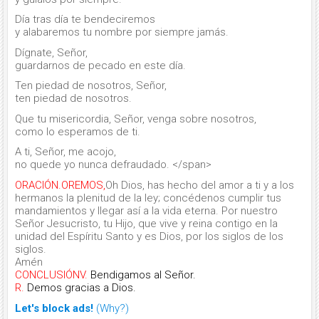
Día tras día te bendeciremos
y alabaremos tu nombre por siempre jamás.
Dígnate, Señor,
guardarnos de pecado en este día.
Ten piedad de nosotros, Señor,
ten piedad de nosotros.
Que tu misericordia, Señor, venga sobre nosotros,
como lo esperamos de ti.
A ti, Señor, me acojo,
no quede yo nunca defraudado. </span>
ORACIÓN.
OREMOS,
Oh Dios, has hecho del amor a ti y a los
hermanos la plenitud de la ley; concédenos cumplir tus
mandamientos y llegar así a la vida eterna. Por nuestro
Señor Jesucristo, tu Hijo, que vive y reina contigo en la
unidad del Espíritu Santo y es Dios, por los siglos de los
siglos.
Amén
CONCLUSIÓN
V.
Bendigamos al Señor.
R.
Demos gracias a Dios.
Let's block ads!
(Why?)