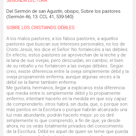
SEGUNDA LECTURA
Del Sermón de san Agustín, obispo, Sobre los pastores
(Sermón 46, 13: CCL 41, 539-540)
SOBRE LOS CRISTIANOS DÉBILES
A los malos pastores, a los falsos pastores, a aquellos
pastores que buscan sus intereses personales, no los de
Cristo Jesús, les dice el Señor: No fortalecéis a las débiles.
En efecto, estos pastores se aprovechan de la leche y de
la lana de sus ovejas, pero descuidan, en cambio, el bien
de su rebaño y no fortalecen a las ovejas débiles. Según
creo, existe diferencia entre la oveja simplemente débil y la
oveja propiamente enferma, aunque algunas veces a la
débil se la llame también enferma.
Me gustaría, hermanos, llegar a explicaros esta diferencia
que media entre lo simplemente débil y lo propiamente
enfermo; intentaré hacerlo en la medida en que soy capaz
de comprenderlo; otros habrá, sin duda, que, o porque son
más peritos en la Escritura o porque habrán alcanzado una
luz más abundante, podrán hacerlo mejor; yo os diré
simplemente lo que comprendo, a fin de que, ya desde
ahora, no os veáis totalmente privados del conocimiento
de la Escritura. Débil es aquel de quien se teme que pueda