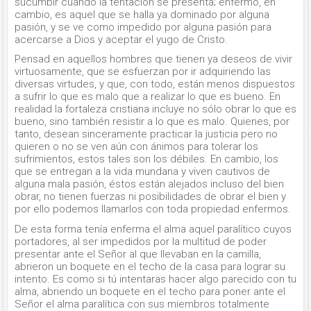
sucumbir cuando la tentación se presenta; enfermo, en
cambio, es aquel que se halla ya dominado por alguna
pasión, y se ve como impedido por alguna pasión para
acercarse a Dios y aceptar el yugo de Cristo.
Pensad en aquellos hombres que tienen ya deseos de vivir
virtuosamente, que se esfuerzan por ir adquiriendo las
diversas virtudes, y que, con todo, están menos dispuestos
a sufrir lo que es malo que a realizar lo que es bueno. En
realidad la fortaleza cristiana incluye no sólo obrar lo que es
bueno, sino también resistir a lo que es malo. Quienes, por
tanto, desean sinceramente practicar la justicia pero no
quieren o no se ven aún con ánimos para tolerar los
sufrimientos, estos tales son los débiles. En cambio, los
que se entregan a la vida mundana y viven cautivos de
alguna mala pasión, éstos están alejados incluso del bien
obrar, no tienen fuerzas ni posibilidades de obrar el bien y
por ello podemos llamarlos con toda propiedad enfermos.
De esta forma tenía enferma el alma aquel paralítico cuyos
portadores, al ser impedidos por la multitud de poder
presentar ante el Señor al que llevaban en la camilla,
abrieron un boquete en el techo de la casa para lograr su
intento. Es como si tú intentaras hacer algo parecido con tu
alma, abriendo un boquete en el techo para poner ante el
Señor el alma paralítica con sus miembros totalmente