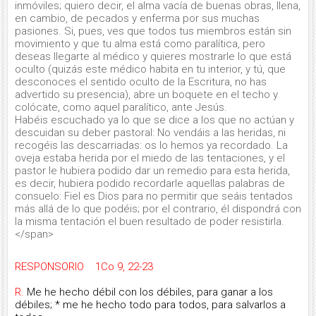
inmóviles; quiero decir, el alma vacía de buenas obras, llena,
en cambio, de pecados y enferma por sus muchas
pasiones. Si, pues, ves que todos tus miembros están sin
movimiento y que tu alma está como paralítica, pero
deseas llegarte al médico y quieres mostrarle lo que está
oculto (quizás este médico habita en tu interior, y tú, que
desconoces el sentido oculto de la Escritura, no has
advertido su presencia), abre un boquete en el techo y
colócate, como aquel paralítico, ante Jesús.
Habéis escuchado ya lo que se dice a los que no actúan y
descuidan su deber pastoral: No vendáis a las heridas, ni
recogéis las descarriadas: os lo hemos ya recordado. La
oveja estaba herida por el miedo de las tentaciones, y el
pastor le hubiera podido dar un remedio para esta herida,
es decir, hubiera podido recordarle aquellas palabras de
consuelo: Fiel es Dios para no permitir que seáis tentados
más allá de lo que podéis; por el contrario, él dispondrá con
la misma tentación el buen resultado de poder resistirla.
</span>
RESPONSORIO 1Co 9, 22-23
R.
Me he hecho débil con los débiles, para ganar a los
débiles; * me he hecho todo para todos, para salvarlos a