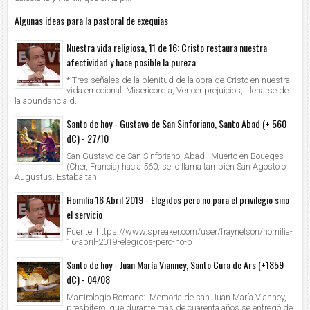
Algunas ideas para la pastoral de exequias
Nuestra vida religiosa, 11 de 16: Cristo restaura nuestra
afectividad y hace posible la pureza
* Tres señales de la plenitud de la obra de Cristo en nuestra
vida emocional: Misericordia, Vencer prejuicios, Llenarse de
la abundancia d...
Santo de hoy - Gustavo de San Sinforiano, Santo Abad (+ 560
dC) - 27/10
San Gustavo de San Sinforiano, Abad. Muerto en Boueges
(Cher, Francia) hacia 560, se lo llama también San Agosto o
Augustus. Estaba tan ...
Homilía 16 Abril 2019 - Elegidos pero no para el privilegio sino
el servicio
Fuente: https://www.spreaker.com/user/fraynelson/homilia-
16-abril-2019-elegidos-pero-no-p
Santo de hoy - Juan María Vianney, Santo Cura de Ars (+1859
dC) - 04/08
Martirologio Romano: Memoria de san Juan María Vianney,
presbítero, que durante más de cuarenta años se entregó de