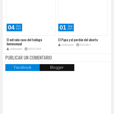
04
01
Oct
Sep
2015
2015
El extraño caso del teólogo
El Papa y el perdón del aborto
El 
homosexual
di
Unknown
2015/9/1
Unknown
2015/10/4
PUBLICAR UN COMENTARIO
Facebook
Blogger