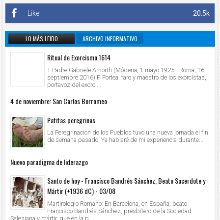
Like
20.5k
LO MÁS LEIDO
ARCHIVO INFORMATIVO
Ritual de Exorcismo 1614
+ Padre Gabriele Amorth (Módena, 1 mayo 1925 - Roma, 16
septiembre 2016) P. Fortea: faro y maestro de los exorcistas,
portavoz del exorci...
4 de noviembre: San Carlos Borromeo
Patitas peregrinas
La Peregrinación de los Pueblos tuvo una nueva jornada el fin
de semana pasado. Ya hablaré de mi experiencia durante...
Nuevo paradigma de liderazgo
Santo de hoy - Francisco Bandrés Sánchez, Beato Sacerdote y
Mártir (+1936 dC) - 03/08
Martirologio Romano: En Barcelona, en España, beato
Francisco Bandrés Sánchez, presbítero de la Sociedad
Salesiana y mártir, que en la p...