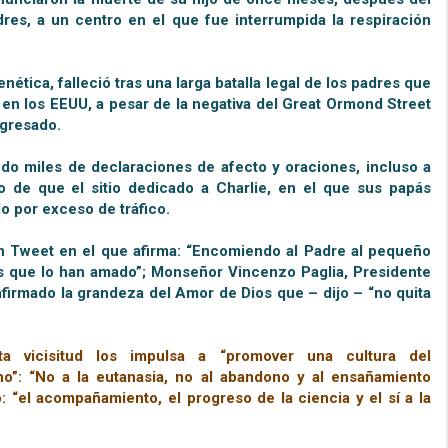
dres, a un centro en el que fue interrumpida la respiración
ética, falleció tras una larga batalla legal de los padres que
 en los EEUU, a pesar de la negativa del Great Ormond Street
ngresado.
endo miles de declaraciones de afecto y oraciones, incluso a
to de que el sitio dedicado a Charlie, en el que sus papás
o por exceso de tráfico.
n Tweet en el que afirma: “Encomiendo al Padre al pequeño
as que lo han amado”; Monseñor Vincenzo Paglia, Presidente
eafirmado la grandeza del Amor de Dios que – dijo – “no quita
a vicisitud los impulsa a “promover una cultura del
o”: “No a la eutanasia, no al abandono y al ensañamiento
: “el acompañamiento, el progreso de la ciencia y el sí a la