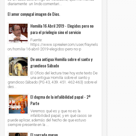
diariamente un lindo comentari...
El amor conyugal imagen de Dios.
Homilía 16 Abril 2019 - Elegidos pero no
para el privilegio sino el servicio
Fuente:
https://www.spreaker.com/user/fraynels
on/homilia-16-abril-2019-elegidos-pero-no-p
De una antigua Homilía sobre el santo y
grandioso Sábado
El Oficio del lectura trae hoy este texto De
una antigua Homilía sobre el santo y
grandioso Sábado (PG 43, 439. 451. 462-463) sobre el
des...
El dogma de la infalibilidad papal - 2ª
Parte
Veremos qué es y que no es la
infalibilidad papal, y en qué casos se
puede aplicar, además del hecho de que estuvo
siempre presente en la ...
El sagrado myron