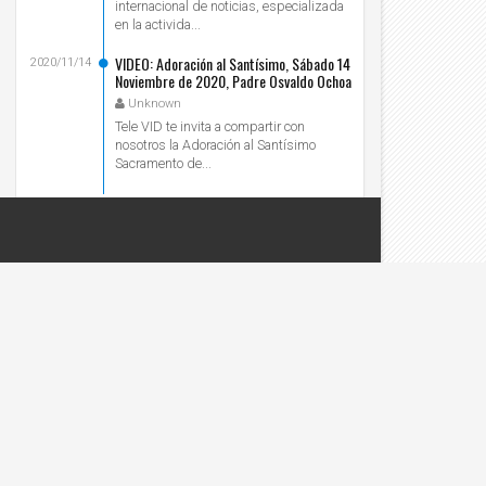
internacional de noticias, especializada
en la activida...
VIDEO: Adoración al Santísimo, Sábado 14
2020/11/14
Noviembre de 2020, Padre Osvaldo Ochoa
- Tele VID
Unknown
Tele VID te invita a compartir con
nosotros la Adoración al Santísimo
Sacramento de...