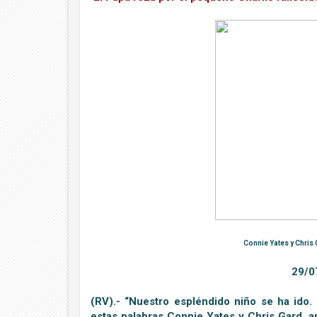
Connie Yates y Chris
29/0
(RV).- “Nuestro espléndido niño se ha ido
estas palabras Connie Yates y Chris Gard, 