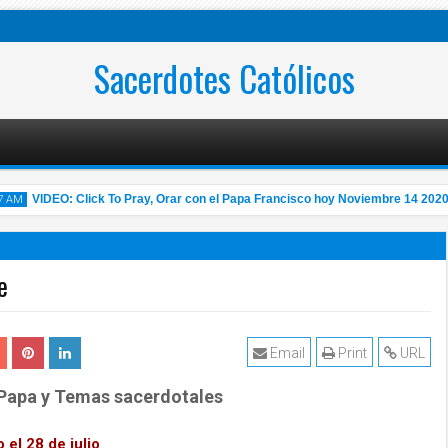
Sacerdotes Católicos
VIDEO: Click To Pray, Orar con el Papa Francisco hoy Noviembre 14 2020 - T
M
e
Nov
020
Email
Print
URL
 Papa y Temas sacerdotales
 el 28 de julio