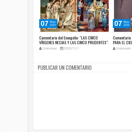
07
07
Nov
Nov
2020
2020
RIO QUE PLANTÓ UNA
Comentario del Evangelio: "LAS CINCO
Comentario 
UNA CERCA, CAVÓ EN
VÍRGENES NECIAS Y LAS CINCO PRUDENTES".
PARA EL CIEL
TRUYÓ UNA TORRE...
(Mt 25, 1-13).
0/3
Unknown
2020/11/7
Unknown
PUBLICAR UN COMENTARIO