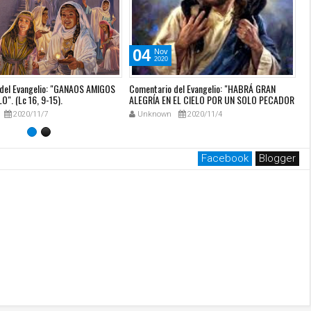
04
Nov
2020
del Evangelio: "GANAOS AMIGOS
Comentario del Evangelio: "HABRÁ GRAN
Co
O". (Lc 16, 9-15).
ALEGRÍA EN EL CIELO POR UN SOLO PECADOR
mi
QUE SE ARREPIENTA" (Lc 15, 1-10)
RI
2020/11/7
Unknown
2020/11/4
Facebook
Blogger