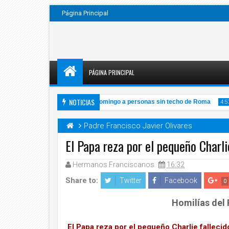
Página Principal
PÁGINA PRINCIPAL
NOTICIAS
Papa invita a su misa de este domingo a personas sin techo de Roma
4:57 A
Padre Francisco Javier Olivares
El Papa reza por el pequeño Charli
Hermanos Franciscanos
16:32
14
2
Share to:
Twitter
Facebook
0
Homilías del
El Papa reza por el pequeño Charlie fallecido