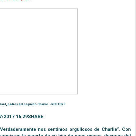
 Gard, padres del pequeño Charlie. - REUTERS
7/2017 16:29SHARE:
. Verdaderamente nos sentimos orgullosos de Charlie”. Con
anunciaron la muerte de su hijo de once meses, después del