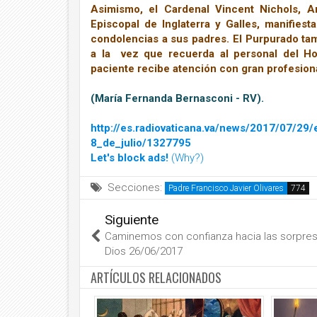
Asimismo, el Cardenal Vincent Nichols, A
Episcopal de Inglaterra y Galles, manifiest
condolencias a sus padres. El Purpurado tam
a la vez que recuerda al personal del Ho
paciente recibe atención con gran profesiona
(María Fernanda Bernasconi - RV).
http://es.radiovaticana.va/news/2017/07/2
8_de_julio/1327795
Let's block ads!
(Why?)
Secciones:
Padre Francisco Javier Olivares
Siguiente
Caminemos con confianza hacia las sorpre
Dios 26/06/2017
ARTÍCULOS RELACIONADOS