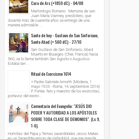
Cura de Ars (+1859 dC) - 04/08
Martirologio Romano: Memoria de san
Juan María Vianney, presbítero, que
durante más de cuarenta años se entregó de una
manera admirable ...
Santo de hoy - Gustavo de San Sinforiano,
Santo Abad (+ 560 dC) - 27/10
San Gustavo de San Sinforiano, Abad.
Muerto en Boueges (Cher, Francia) hacia
560, se lo llama también San Agosto o Augustus.
Estaba tan ...
Ritual de Exorcismo 1614
+ Padre Gabriele Amorth (Módena, 1
mayo 1925 - Roma, 16 septiembre 2016)
P. Fortea: faro y maestro de los exorcistas,
portavoz del exorci...
Comentario del Evangelio: "JESÚS DIO
PODER Y AUTORIDAD A LOS APÓSTOLES
SOBRE TODA CLASE DE DEMONIOS". (Lc 9,
1-6).
Homilías del Papa y Temas sacerdotales Jesús Mateo
es un Sacerdote amigo de Valladolid, que me manda