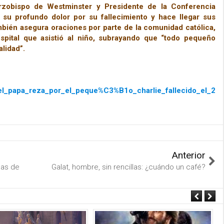
rzobispo de Westminster y Presidente de la Conferencia
a su profundo dolor por su fallecimiento y hace llegar sus
bién asegura oraciones por parte de la comunidad católica,
spital que asistió al niño, subrayando que “todo pequeño
lidad”.
9/el_papa_reza_por_el_peque%C3%B1o_charlie_fallecido_el_2
Anterior
sas de
Galat, hombre, sin rencillas: ¿cuándo un café?