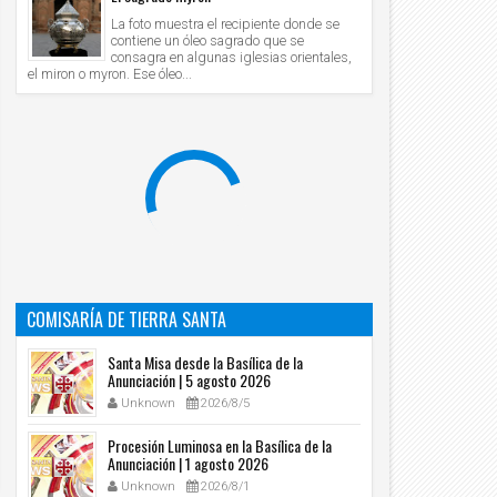
La foto muestra el recipiente donde se
contiene un óleo sagrado que se
consagra en algunas iglesias orientales,
el miron o myron. Ese óleo...
18
11
Oct
Oct
2020
2020
mentario del Evangelio: INSENSATO, esta
"ME FELICITARÁN TODAS LAS GENERACI
sma noche te reclaman el alma; "SED
PORQUE EL PODEROSO HA HECHO OBR
COS ANTE DIOS" (Lc 12, 13-21).
GRANDES EN MÍ".(Lc 1, 48).
Unknown
2020/10/18
Unknown
2020/10/11
COMISARÍA DE TIERRA SANTA
Santa Misa desde la Basílica de la
Anunciación | 5 agosto 2026
Unknown
2026/8/5
Procesión Luminosa en la Basílica de la
Anunciación | 1 agosto 2026
Unknown
2026/8/1