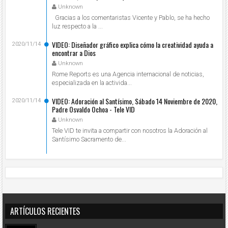
Unknown
Gracias a los comentaristas Vicente y Pablo, se ha hecho
luz respecto a la ...
VIDEO: Diseñador gráfico explica cómo la creatividad ayuda a
2020/11/14
encontrar a Dios
Unknown
Rome Reports es una Agencia internacional de noticias,
especializada en la activida...
VIDEO: Adoración al Santísimo, Sábado 14 Noviembre de 2020,
2020/11/14
Padre Osvaldo Ochoa - Tele VID
Unknown
Tele VID te invita a compartir con nosotros la Adoración al
Santísimo Sacramento de...
ARTÍCULOS RECIENTES