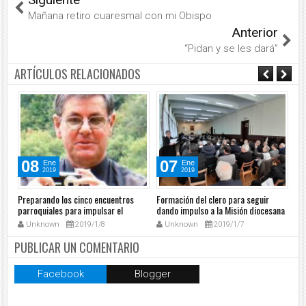
Mañana retiro cuaresmal con mi Obispo
Anterior
“Pidan y se les dará”
ARTÍCULOS RELACIONADOS
08
07
Ene
Ene
2019
2019
Preparando los cinco encuentros
Formación del clero para seguir
El 
parroquiales para impulsar el
dando impulso a la Misión diocesana
ora
dinamismo misionero
sac
Unknown
2019/1/8
Unknown
2019/1/7
PUBLICAR UN COMENTARIO
Facebook
Blogger