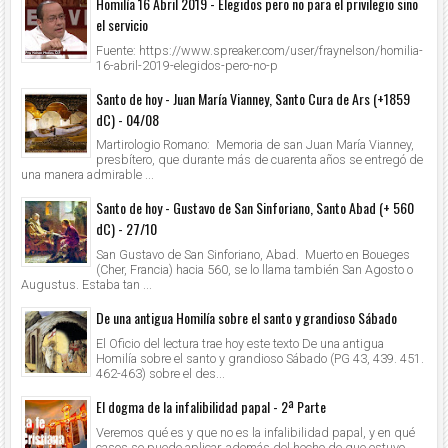
Homilía 16 Abril 2019 - Elegidos pero no para el privilegio sino
el servicio
Fuente: https://www.spreaker.com/user/fraynelson/homilia-
16-abril-2019-elegidos-pero-no-p
Santo de hoy - Juan María Vianney, Santo Cura de Ars (+1859
dC) - 04/08
Martirologio Romano: Memoria de san Juan María Vianney,
presbítero, que durante más de cuarenta años se entregó de
una manera admirable ...
Santo de hoy - Gustavo de San Sinforiano, Santo Abad (+ 560
dC) - 27/10
San Gustavo de San Sinforiano, Abad. Muerto en Boueges
(Cher, Francia) hacia 560, se lo llama también San Agosto o
Augustus. Estaba tan ...
De una antigua Homilía sobre el santo y grandioso Sábado
El Oficio del lectura trae hoy este texto De una antigua
Homilía sobre el santo y grandioso Sábado (PG 43, 439. 451.
462-463) sobre el des...
El dogma de la infalibilidad papal - 2ª Parte
Veremos qué es y que no es la infalibilidad papal, y en qué
casos se puede aplicar, además del hecho de que estuvo