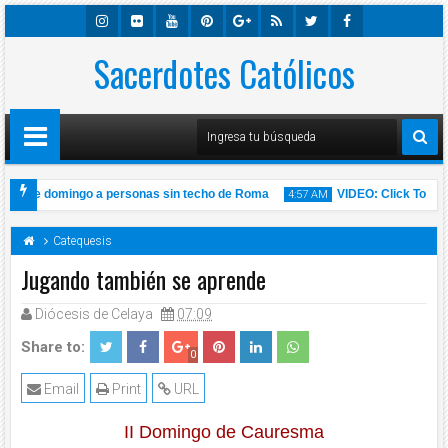
Insta
Sacerdotes Católicos
Flick
Youtu
Pinter
Googl
Rss
Twitte
Faceb
Gra
R
Be
Est
E-
R
Ook
M
Plus
e este domingo a personas sin techo de Roma
VIDEO: Click To Pray,
4:57 AM
ábado 14 de Noviembre de 2020 l Padre Carlos Yepes
Catequesis
Jugando también se aprende
Diócesis de Celaya
07:09
14
Nov
2020
Share to:
0
Email
Print
URL
II Domingo de Cauresma