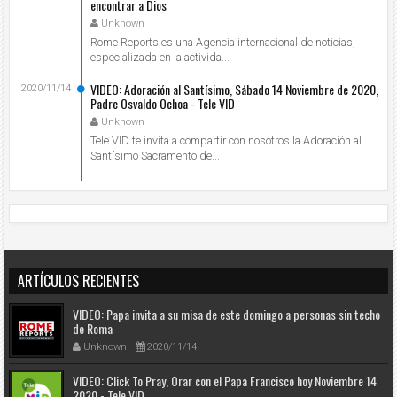
encontrar a Dios
Unknown
Rome Reports es una Agencia internacional de noticias,
especializada en la activida...
VIDEO: Adoración al Santísimo, Sábado 14 Noviembre de 2020,
2020/11/14
Padre Osvaldo Ochoa - Tele VID
Unknown
Tele VID te invita a compartir con nosotros la Adoración al
Santísimo Sacramento de...
ARTÍCULOS RECIENTES
VIDEO: Papa invita a su misa de este domingo a personas sin techo
de Roma
Unknown
2020/11/14
VIDEO: Click To Pray, Orar con el Papa Francisco hoy Noviembre 14
2020 - Tele VID