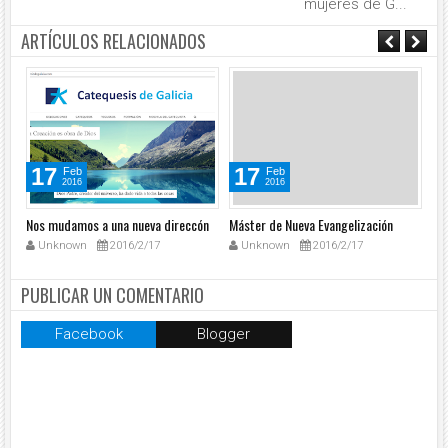
mujeres de G...
ARTÍCULOS RELACIONADOS
17
17
Feb
Feb
2016
2016
Nos mudamos a una nueva direccón
Máster de Nueva Evangelización
Ar
na
Unknown
2016/2/17
Unknown
2016/2/17
Ca
PUBLICAR UN COMENTARIO
Facebook
Blogger