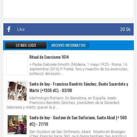
Like
20.5k
LO MÁS LEIDO
ARCHIVO INFORMATIVO
Ritual de Exorcismo 1614
+ Padre Gabriele Amorth (Módena, 1 mayo 1925 - Roma, 16
septiembre 2016) P. Fortea: faro y maestro de los exorcistas,
portavoz del exorci...
Santo de hoy - Francisco Bandrés Sánchez, Beato Sacerdote y
Mártir (+1936 dC) - 03/08
Martirologio Romano: En Barcelona, en España, beato
Francisco Bandrés Sánchez, presbítero de la Sociedad
Salesiana y mártir, que en la p...
Santo de hoy - Gustavo de San Sinforiano, Santo Abad (+ 560
dC) - 27/10
San Gustavo de San Sinforiano, Abad. Muerto en Boueges
(Cher, Francia) hacia 560, se lo llama también San Agosto o