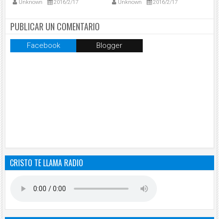
Unknown
2016/2/17
Unknown
2016/2/17
Ca
PUBLICAR UN COMENTARIO
Facebook
Blogger
CRISTO TE LLAMA RADIO