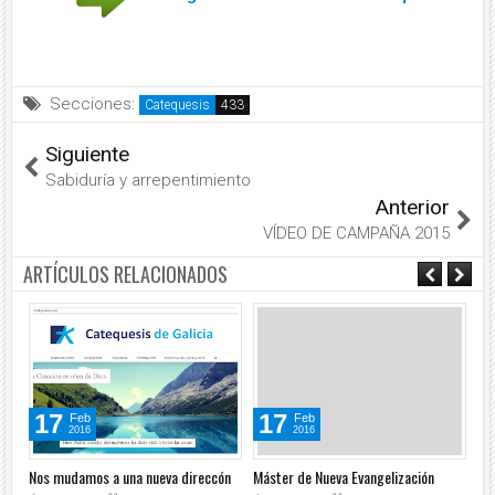
Secciones:
Catequesis
Siguiente
Sabiduría y arrepentimiento
Anterior
VÍDEO DE CAMPAÑA 2015
ARTÍCULOS RELACIONADOS
17
17
Feb
Feb
2016
2016
Nos mudamos a una nueva direccón
Máster de Nueva Evangelización
Ar
na