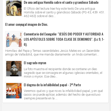
De una antigua Homilía sobre el santo y grandioso Sábado
El Oficio del lectura trae hoy este texto De una antigua
Homilía sobre el santo y grandioso Sábado (PG 43, 439. 451.
462-463) sobre el des...
El amor conyugal imagen de Dios.
Comentario del Evangelio: "JESÚS DIO PODER Y AUTORIDAD A
LOS APÓSTOLES SOBRE TODA CLASE DE DEMONIOS". (Lc 9, 1-
6).
Homilías del Papa y Temas sacerdotales Jesús Mateo es un Sacerdote
amigo de Valladolid, que me manda diariamente un lindo comentari...
El sagrado myron
La foto muestra el recipiente donde se contiene un óleo
sagrado que se consagra en algunas iglesias orientales, el
miron o myron. Ese óleo...
El dogma de la infalibilidad papal - 2ª Parte
Veremos qué es y que no es la infalibilidad papal, y en qué
casos se puede aplicar, además del hecho de que estuvo
siempre presente en la ...