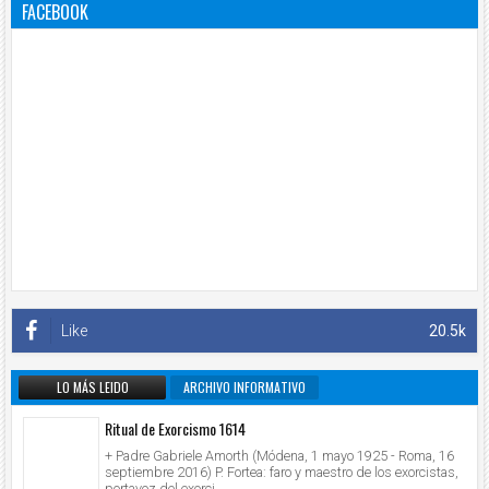
FACEBOOK
Like
20.5k
LO MÁS LEIDO
ARCHIVO INFORMATIVO
Ritual de Exorcismo 1614
+ Padre Gabriele Amorth (Módena, 1 mayo 1925 - Roma, 16
septiembre 2016) P. Fortea: faro y maestro de los exorcistas,
portavoz del exorci...