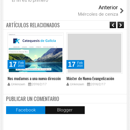
El fin es lo primero
Anterior
Miércoles de ceniza
ARTÍCULOS RELACIONADOS
17
17
Feb
Feb
2016
2016
Nos mudamos a una nueva direccón
Máster de Nueva Evangelización
Ar
na
Unknown
2016/2/17
Unknown
2016/2/17
Ca
PUBLICAR UN COMENTARIO
Facebook
Blogger