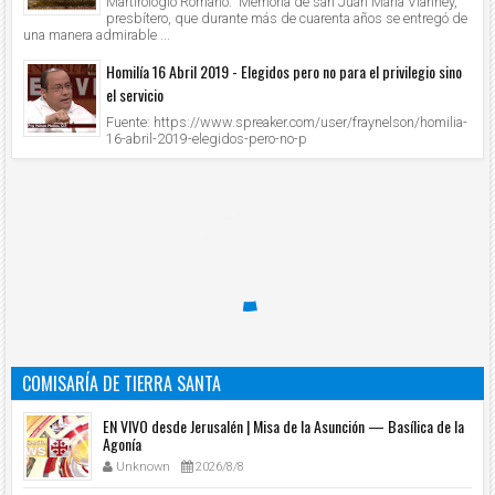
Martirologio Romano: Memoria de san Juan María Vianney,
presbítero, que durante más de cuarenta años se entregó de
una manera admirable ...
Homilía 16 Abril 2019 - Elegidos pero no para el privilegio sino
el servicio
Fuente: https://www.spreaker.com/user/fraynelson/homilia-
16-abril-2019-elegidos-pero-no-p
COMISARÍA DE TIERRA SANTA
EN VIVO desde Jerusalén | Misa de la Asunción — Basílica de la
Agonía
Unknown
2026/8/8