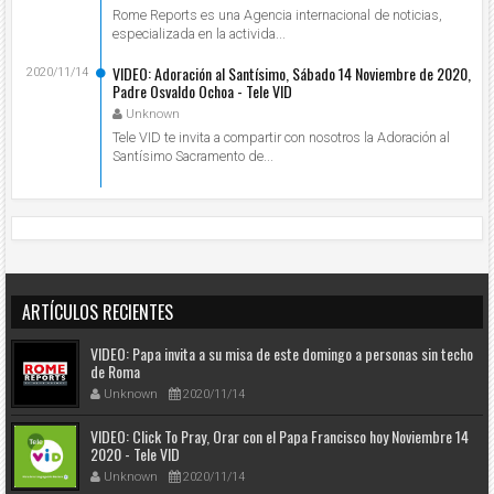
Rome Reports es una Agencia internacional de noticias,
especializada en la activida...
VIDEO: Adoración al Santísimo, Sábado 14 Noviembre de 2020,
2020/11/14
Padre Osvaldo Ochoa - Tele VID
Unknown
Tele VID te invita a compartir con nosotros la Adoración al
Santísimo Sacramento de...
ARTÍCULOS RECIENTES
VIDEO: Papa invita a su misa de este domingo a personas sin techo
de Roma
Unknown
2020/11/14
VIDEO: Click To Pray, Orar con el Papa Francisco hoy Noviembre 14
2020 - Tele VID
Unknown
2020/11/14