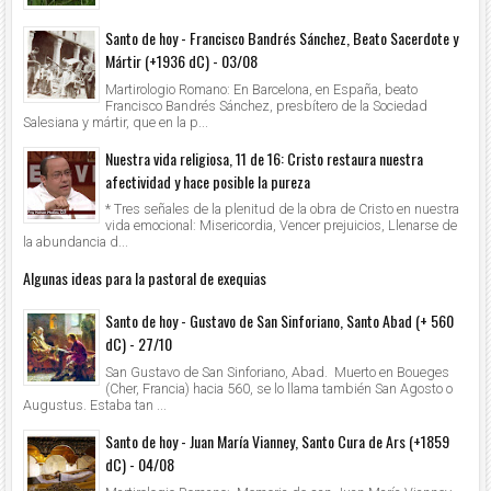
Santo de hoy - Francisco Bandrés Sánchez, Beato Sacerdote y
Mártir (+1936 dC) - 03/08
Martirologio Romano: En Barcelona, en España, beato
Francisco Bandrés Sánchez, presbítero de la Sociedad
Salesiana y mártir, que en la p...
Nuestra vida religiosa, 11 de 16: Cristo restaura nuestra
afectividad y hace posible la pureza
* Tres señales de la plenitud de la obra de Cristo en nuestra
vida emocional: Misericordia, Vencer prejuicios, Llenarse de
la abundancia d...
Algunas ideas para la pastoral de exequias
Santo de hoy - Gustavo de San Sinforiano, Santo Abad (+ 560
dC) - 27/10
San Gustavo de San Sinforiano, Abad. Muerto en Boueges
(Cher, Francia) hacia 560, se lo llama también San Agosto o
Augustus. Estaba tan ...
Santo de hoy - Juan María Vianney, Santo Cura de Ars (+1859
dC) - 04/08