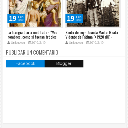
19
19
Feb
Feb
2019
2019
o
La liturgia diaria meditada - “Veo
Santo de hoy - Jacinta Marto, Beata
Ofi
ía
hombres, como si fueran árboles
Vidente de Fátima (+1920 dC) -
Euc
que caminan” (Mc 8, 22-26) 20/02
20/02
Ap
Unknown
2019/2/19
Unknown
2019/2/19
PUBLICAR UN COMENTARIO
Facebook
Blogger