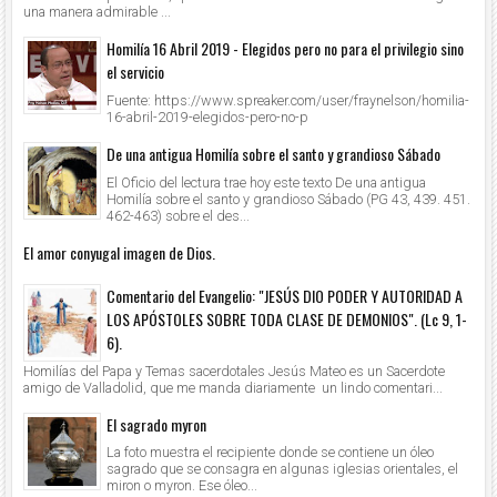
una manera admirable ...
Homilía 16 Abril 2019 - Elegidos pero no para el privilegio sino
el servicio
Fuente: https://www.spreaker.com/user/fraynelson/homilia-
16-abril-2019-elegidos-pero-no-p
De una antigua Homilía sobre el santo y grandioso Sábado
El Oficio del lectura trae hoy este texto De una antigua
Homilía sobre el santo y grandioso Sábado (PG 43, 439. 451.
462-463) sobre el des...
El amor conyugal imagen de Dios.
Comentario del Evangelio: "JESÚS DIO PODER Y AUTORIDAD A
LOS APÓSTOLES SOBRE TODA CLASE DE DEMONIOS". (Lc 9, 1-
6).
Homilías del Papa y Temas sacerdotales Jesús Mateo es un Sacerdote
amigo de Valladolid, que me manda diariamente un lindo comentari...
El sagrado myron
La foto muestra el recipiente donde se contiene un óleo
sagrado que se consagra en algunas iglesias orientales, el
miron o myron. Ese óleo...