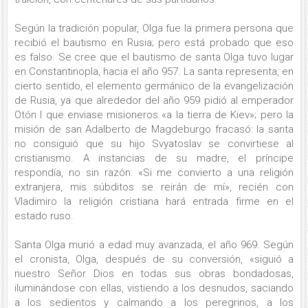
Según la tradición popular, Olga fue la primera persona que
recibió el bautismo en Rusia; pero está probado que eso
es falso. Se cree que el bautismo de santa Olga tuvo lugar
en Constantinopla, hacia el año 957. La santa representa, en
cierto sentido, el elemento germánico de la evangelización
de Rusia, ya que alrededor del año 959 pidió al emperador
Otón I que enviase misioneros «a la tierra de Kiev»; pero la
misión de san Adalberto de Magdeburgo fracasó: la santa
no consiguió que su hijo Svyatoslav se convirtiese al
cristianismo. A instancias de su madre, el príncipe
respondía, no sin razón: «Si me convierto a una religión
extranjera, mis súbditos se reirán de mí», recién con
Vladimiro la religión cristiana hará entrada firme en el
estado ruso.
Santa Olga murió a edad muy avanzada, el año 969. Según
el cronista, Olga, después de su conversión, «siguió a
nuestro Señor Dios en todas sus obras bondadosas,
iluminándose con ellas, vistiendo a los desnudos, saciando
a los sedientos y calmando a los peregrinos, a los