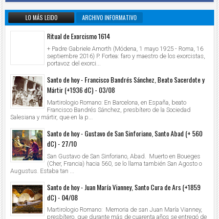
LO MÁS LEIDO
ARCHIVO INFORMATIVO
Ritual de Exorcismo 1614
+ Padre Gabriele Amorth (Módena, 1 mayo 1925 - Roma, 16
septiembre 2016) P. Fortea: faro y maestro de los exorcistas,
portavoz del exorci...
Santo de hoy - Francisco Bandrés Sánchez, Beato Sacerdote y
Mártir (+1936 dC) - 03/08
Martirologio Romano: En Barcelona, en España, beato
Francisco Bandrés Sánchez, presbítero de la Sociedad
Salesiana y mártir, que en la p...
Santo de hoy - Gustavo de San Sinforiano, Santo Abad (+ 560
dC) - 27/10
San Gustavo de San Sinforiano, Abad. Muerto en Boueges
(Cher, Francia) hacia 560, se lo llama también San Agosto o
Augustus. Estaba tan ...
Santo de hoy - Juan María Vianney, Santo Cura de Ars (+1859
dC) - 04/08
Martirologio Romano: Memoria de san Juan María Vianney,
presbítero, que durante más de cuarenta años se entregó de