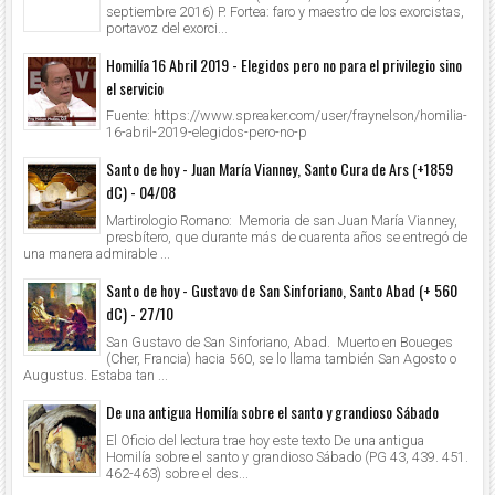
septiembre 2016) P. Fortea: faro y maestro de los exorcistas,
portavoz del exorci...
Homilía 16 Abril 2019 - Elegidos pero no para el privilegio sino
el servicio
Fuente: https://www.spreaker.com/user/fraynelson/homilia-
16-abril-2019-elegidos-pero-no-p
Santo de hoy - Juan María Vianney, Santo Cura de Ars (+1859
dC) - 04/08
Martirologio Romano: Memoria de san Juan María Vianney,
presbítero, que durante más de cuarenta años se entregó de
una manera admirable ...
Santo de hoy - Gustavo de San Sinforiano, Santo Abad (+ 560
dC) - 27/10
San Gustavo de San Sinforiano, Abad. Muerto en Boueges
(Cher, Francia) hacia 560, se lo llama también San Agosto o
Augustus. Estaba tan ...
De una antigua Homilía sobre el santo y grandioso Sábado
El Oficio del lectura trae hoy este texto De una antigua
Homilía sobre el santo y grandioso Sábado (PG 43, 439. 451.
462-463) sobre el des...