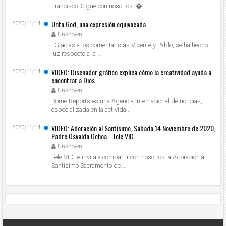
Francisco. Sigue con nosotros: ...
Unto God, una expresión equivocada
2020/11/14
Unknown
Gracias a los comentaristas Vicente y Pablo, se ha hecho
luz respecto a la ...
VIDEO: Diseñador gráfico explica cómo la creatividad ayuda a
2020/11/14
encontrar a Dios
Unknown
Rome Reports es una Agencia internacional de noticias,
especializada en la activida...
VIDEO: Adoración al Santísimo, Sábado 14 Noviembre de 2020,
2020/11/14
Padre Osvaldo Ochoa - Tele VID
Unknown
Tele VID te invita a compartir con nosotros la Adoración al
Santísimo Sacramento de...