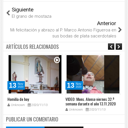
Siguiente
El grano de mostaza
Anterior
Mi felicitación y abrazo al P. Marco Antonio Figueroa en
sus bodas de plata sacerdotales
ARTÍCULOS RELACIONADOS
13
13
Nov
Nov
2020
2020
Homilía de hoy
VIDEO: Mons. Alonso viernes 32.ª
VID
0
semana durante el año 13.11.2020
32
Unknown
2020/11/13
12
Unknown
2020/11/13
PUBLICAR UN COMENTARIO