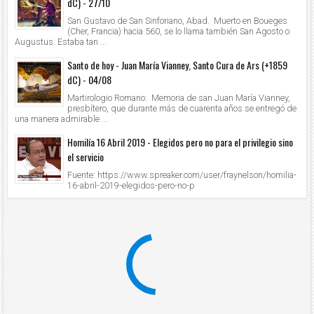
dC) - 27/10
San Gustavo de San Sinforiano, Abad. Muerto en Boueges
(Cher, Francia) hacia 560, se lo llama también San Agosto o
Augustus. Estaba tan ...
Santo de hoy - Juan María Vianney, Santo Cura de Ars (+1859
dC) - 04/08
Martirologio Romano: Memoria de san Juan María Vianney,
presbítero, que durante más de cuarenta años se entregó de
una manera admirable ...
Homilía 16 Abril 2019 - Elegidos pero no para el privilegio sino
el servicio
Fuente: https://www.spreaker.com/user/fraynelson/homilia-
16-abril-2019-elegidos-pero-no-p