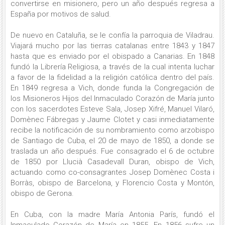
convertirse en misionero, pero un año después regresa a
España por motivos de salud.
De nuevo en Cataluña, se le confía la parroquia de Viladrau.
Viajará mucho por las tierras catalanas entre 1843 y 1847
hasta que es enviado por el obispado a Canarias. En 1848
fundó la Librería Religiosa, a través de la cual intenta luchar
a favor de la fidelidad a la religión católica dentro del país.
En 1849 regresa a Vich, donde funda la Congregación de
los Misioneros Hijos del Inmaculado Corazón de María junto
con los sacerdotes Esteve Sala, Josep Xifré, Manuel Vilaró,
Domènec Fábregas y Jaume Clotet y casi inmediatamente
recibe la notificación de su nombramiento como arzobispo
de Santiago de Cuba, el 20 de mayo de 1850, a donde se
traslada un año después. Fue consagrado el 6 de octubre
de 1850 por Llucià Casadevall Duran, obispo de Vich,
actuando como co-consagrantes Josep Domènec Costa i
Borràs, obispo de Barcelona, y Florencio Costa y Montón,
obispo de Gerona.
En Cuba, con la madre María Antonia París, fundó el
Inmaculado Corazón de María en 1855. En 1856 sufre un