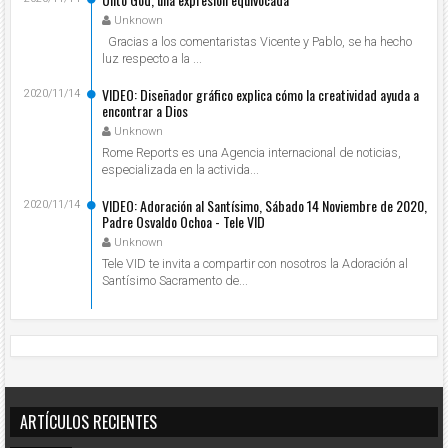
Unknown
Gracias a los comentaristas Vicente y Pablo, se ha hecho
luz respecto a la ...
VIDEO: Diseñador gráfico explica cómo la creatividad ayuda a
2020/11/14
encontrar a Dios
Unknown
Rome Reports es una Agencia internacional de noticias,
especializada en la activida...
VIDEO: Adoración al Santísimo, Sábado 14 Noviembre de 2020,
2020/11/14
Padre Osvaldo Ochoa - Tele VID
Unknown
Tele VID te invita a compartir con nosotros la Adoración al
Santísimo Sacramento de...
ARTÍCULOS RECIENTES