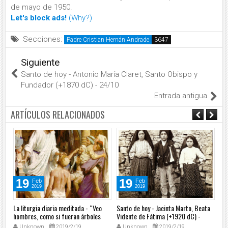
de mayo de 1950.
Let's block ads!
(Why?)
Secciones:
Padre Cristian Hernán Andrade
Siguiente
Santo de hoy - Antonio María Claret, Santo Obispo y
Fundador (+1870 dC) - 24/10
Entrada antigua
ARTÍCULOS RELACIONADOS
19
19
Feb
Feb
2019
2019
o
La liturgia diaria meditada - “Veo
Santo de hoy - Jacinta Marto, Beata
Ofi
ía
hombres, como si fueran árboles
Vidente de Fátima (+1920 dC) -
Euc
que caminan” (Mc 8, 22-26) 20/02
20/02
Ap
Unknown
2019/2/19
Unknown
2019/2/19