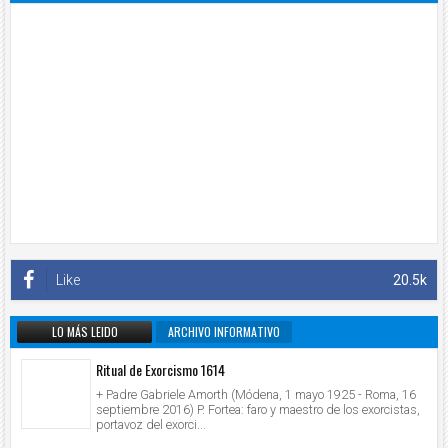
Like
20.5k
LO MÁS LEIDO
ARCHIVO INFORMATIVO
Ritual de Exorcismo 1614
+ Padre Gabriele Amorth (Módena, 1 mayo 1925 - Roma, 16
septiembre 2016) P. Fortea: faro y maestro de los exorcistas,
portavoz del exorci...