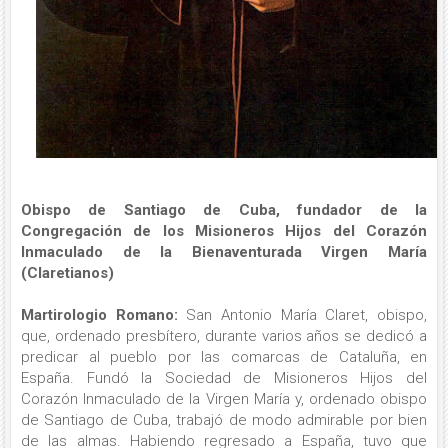
Obispo de Santiago de Cuba, fundador de la
Congregación de los Misioneros Hijos del Corazón
Inmaculado de la Bienaventurada Virgen María
(Claretianos)
Martirologio Romano:
San Antonio María Claret, obispo,
que, ordenado presbítero, durante varios años se dedicó a
predicar al pueblo por las comarcas de Cataluña, en
España. Fundó la Sociedad de Misioneros Hijos del
Corazón Inmaculado de la Virgen María y, ordenado obispo
de Santiago de Cuba, trabajó de modo admirable por bien
de las almas. Habiendo regresado a España, tuvo que