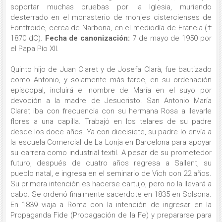
soportar muchas pruebas por la Iglesia, muriendo
desterrado en el monasterio de monjes cistercienses de
Fontfroide, cerca de Narbona, en el mediodía de Francia (†
1870 dC).
Fecha de canonización:
7 de mayo de 1950 por
el Papa Pío XII.
Quinto hijo de Juan Claret y de Josefa Clarà, fue bautizado
como Antonio, y solamente más tarde, en su ordenación
episcopal, incluirá el nombre de María en el suyo por
devoción a la madre de Jesucristo. San Antonio María
Claret iba con frecuencia con su hermana Rosa a llevarle
flores a una capilla. Trabajó en los telares de su padre
desde los doce años. Ya con diecisiete, su padre lo envía a
la escuela Comercial de La Lonja en Barcelona para apoyar
su carrera como industrial textil. A pesar de su prometedor
futuro, después de cuatro años regresa a Sallent, su
pueblo natal, e ingresa en el seminario de Vich con 22 años.
Su primera intención es hacerse cartujo, pero no la llevará a
cabo. Se ordenó finalmente sacerdote en 1835 en Solsona.
En 1839 viaja a Roma con la intención de ingresar en la
Propaganda Fide (Propagación de la Fe) y prepararse para