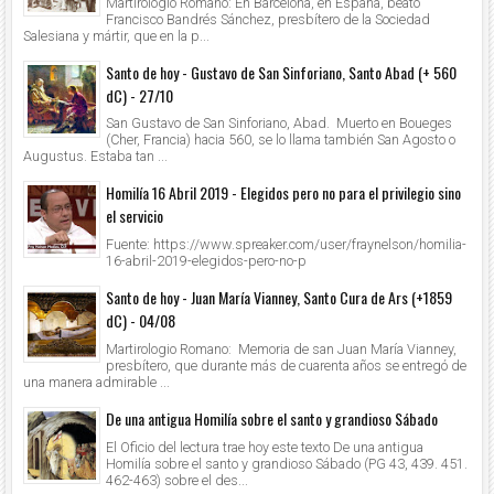
Martirologio Romano: En Barcelona, en España, beato
Francisco Bandrés Sánchez, presbítero de la Sociedad
Salesiana y mártir, que en la p...
Santo de hoy - Gustavo de San Sinforiano, Santo Abad (+ 560
dC) - 27/10
San Gustavo de San Sinforiano, Abad. Muerto en Boueges
(Cher, Francia) hacia 560, se lo llama también San Agosto o
Augustus. Estaba tan ...
Homilía 16 Abril 2019 - Elegidos pero no para el privilegio sino
el servicio
Fuente: https://www.spreaker.com/user/fraynelson/homilia-
16-abril-2019-elegidos-pero-no-p
Santo de hoy - Juan María Vianney, Santo Cura de Ars (+1859
dC) - 04/08
Martirologio Romano: Memoria de san Juan María Vianney,
presbítero, que durante más de cuarenta años se entregó de
una manera admirable ...
De una antigua Homilía sobre el santo y grandioso Sábado
El Oficio del lectura trae hoy este texto De una antigua
Homilía sobre el santo y grandioso Sábado (PG 43, 439. 451.
462-463) sobre el des...