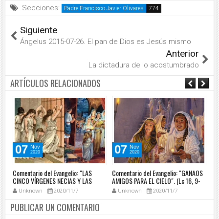
Secciones:
Padre Francisco Javier Olivares
Siguiente
Ángelus 2015-07-26. El pan de Dios es Jesús mismo
Anterior
La dictadura de lo acostumbrado
ARTÍCULOS RELACIONADOS
07
07
Nov
Nov
2020
2020
Comentario del Evangelio: "LAS
Comentario del Evangelio: "GANAOS
Co
N
CINCO VÍRGENES NECIAS Y LAS
AMIGOS PARA EL CIELO". (Lc 16, 9-
GR
CINCO PRUDENTES".(Mt 25, 1-13).
15).
SO
Unknown
2020/11/7
Unknown
2020/11/7
.
ARR
PUBLICAR UN COMENTARIO