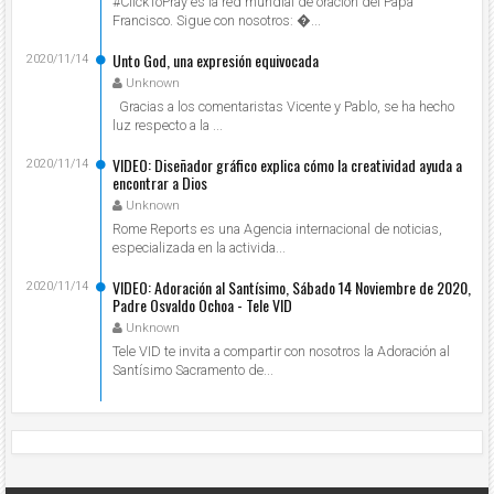
#ClickToPray es la red mundial de oración del Papa
Francisco. Sigue con nosotros: ...
Unto God, una expresión equivocada
2020/11/14
Unknown
Gracias a los comentaristas Vicente y Pablo, se ha hecho
luz respecto a la ...
VIDEO: Diseñador gráfico explica cómo la creatividad ayuda a
2020/11/14
encontrar a Dios
Unknown
Rome Reports es una Agencia internacional de noticias,
especializada en la activida...
VIDEO: Adoración al Santísimo, Sábado 14 Noviembre de 2020,
2020/11/14
Padre Osvaldo Ochoa - Tele VID
Unknown
Tele VID te invita a compartir con nosotros la Adoración al
Santísimo Sacramento de...