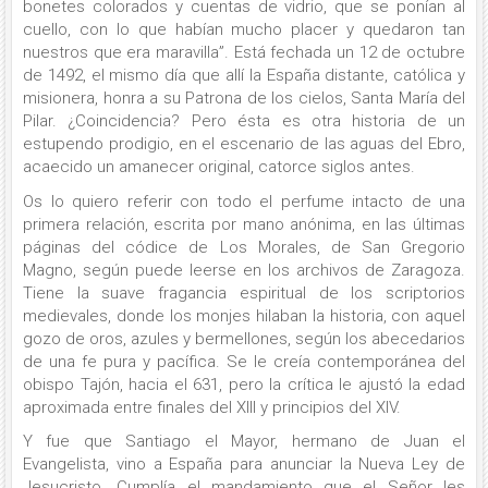
bonetes colorados y cuentas de vidrio, que se ponían al
cuello, con lo que habían mucho placer y quedaron tan
nuestros que era maravilla”. Está fechada un 12 de octubre
de 1492, el mismo día que allí la España distante, católica y
misionera, honra a su Patrona de los cielos, Santa María del
Pilar. ¿Coincidencia? Pero ésta es otra historia de un
estupendo prodigio, en el escenario de las aguas del Ebro,
acaecido un amanecer original, catorce siglos antes.
Os lo quiero referir con todo el perfume intacto de una
primera relación, escrita por mano anónima, en las últimas
páginas del códice de Los Morales, de San Gregorio
Magno, según puede leerse en los archivos de Zaragoza.
Tiene la suave fragancia espiritual de los scriptorios
medievales, donde los monjes hilaban la historia, con aquel
gozo de oros, azules y bermellones, según los abecedarios
de una fe pura y pacífica. Se le creía contemporánea del
obispo Tajón, hacia el 631, pero la crítica le ajustó la edad
aproximada entre finales del Xlll y principios del XIV.
Y fue que Santiago el Mayor, hermano de Juan el
Evangelista, vino a España para anunciar la Nueva Ley de
Jesucristo. Cumplía el mandamiento que el Señor les