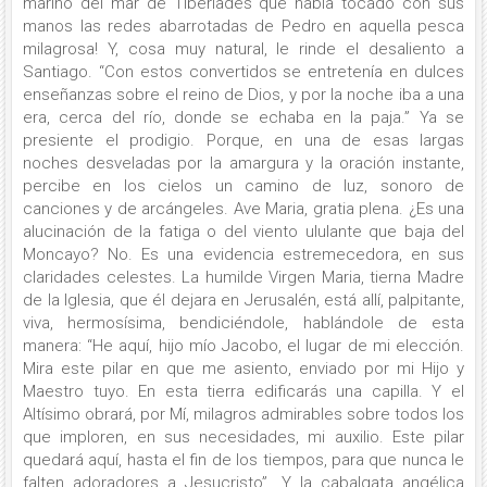
marino del mar de Tiberíades que había tocado con sus
manos las redes abarrotadas de Pedro en aquella pesca
milagrosa! Y, cosa muy natural, le rinde el desaliento a
Santiago. “Con estos convertidos se entretenía en dulces
enseñanzas sobre el reino de Dios, y por la noche iba a una
era, cerca del río, donde se echaba en la paja.” Ya se
presiente el prodigio. Porque, en una de esas largas
noches desveladas por la amargura y la oración instante,
percibe en los cielos un camino de luz, sonoro de
canciones y de arcángeles. Ave Maria, gratia plena. ¿Es una
alucinación de la fatiga o del viento ululante que baja del
Moncayo? No. Es una evidencia estremecedora, en sus
claridades celestes. La humilde Virgen Maria, tierna Madre
de la Iglesia, que él dejara en Jerusalén, está allí, palpitante,
viva, hermosísima, bendiciéndole, hablándole de esta
manera: “He aquí, hijo mío Jacobo, el lugar de mi elección.
Mira este pilar en que me asiento, enviado por mi Hijo y
Maestro tuyo. En esta tierra edificarás una capilla. Y el
Altísimo obrará, por Mí, milagros admirables sobre todos los
que imploren, en sus necesidades, mi auxilio. Este pilar
quedará aquí, hasta el fin de los tiempos, para que nunca le
falten adoradores a Jesucristo”. Y la cabalgata angélica