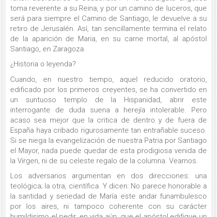
toma reverente a su Reina, y por un camino de luceros, que
será para siempre el Camino de Santiago, le devuelve a su
retiro de Jerusalén. Así, tan sencillamente termina el relato
de la aparición de Maria, en su carne mortal, al apóstol
Santiago, en Zaragoza.
¿Historia o leyenda?
Cuando, en nuestro tiempo, aquel reducido oratorio,
edificado por los primeros creyentes, se ha convertido en
un suntuoso templo de la Hispanidad, abrir este
interrogante de duda suena a herejía intolerable. Pero
acaso sea mejor que la critica de dentro y de fuera de
España haya cribado rigurosamente tan entrañable suceso.
Si se niega la evangelización de nuestra Patria por Santiago
el Mayor, nada puede quedar de esta prodigiosa venida de
la Virgen, ni de su celeste regalo de la columna. Veamos.
Los adversarios argumentan en dos direcciones: una
teológica; la otra, científica. Y dicen: No parece honorable a
la santidad y seriedad de María este andar funambulesco
por los aires, ni tampoco coherente con su carácter
humildisimo el pedir, en vida aún, que el apóstol edifique un