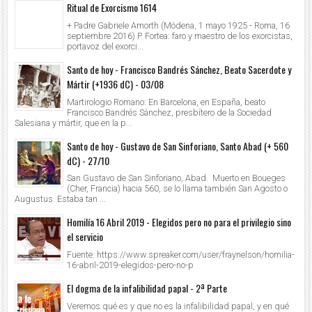
Ritual de Exorcismo 1614
+ Padre Gabriele Amorth (Módena, 1 mayo 1925 - Roma, 16
septiembre 2016) P. Fortea: faro y maestro de los exorcistas,
portavoz del exorci...
Santo de hoy - Francisco Bandrés Sánchez, Beato Sacerdote y
Mártir (+1936 dC) - 03/08
Martirologio Romano: En Barcelona, en España, beato
Francisco Bandrés Sánchez, presbítero de la Sociedad
Salesiana y mártir, que en la p...
Santo de hoy - Gustavo de San Sinforiano, Santo Abad (+ 560
dC) - 27/10
San Gustavo de San Sinforiano, Abad. Muerto en Boueges
(Cher, Francia) hacia 560, se lo llama también San Agosto o
Augustus. Estaba tan ...
Homilía 16 Abril 2019 - Elegidos pero no para el privilegio sino
el servicio
Fuente: https://www.spreaker.com/user/fraynelson/homilia-
16-abril-2019-elegidos-pero-no-p
El dogma de la infalibilidad papal - 2ª Parte
Veremos qué es y que no es la infalibilidad papal, y en qué