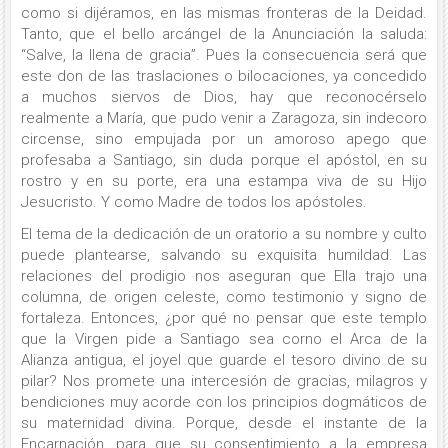
como si dijéramos, en las mismas fronteras de la Deidad.
Tanto, que el bello arcángel de la Anunciación la saluda:
“Salve, la llena de gracia”. Pues la consecuencia será que
este don de las traslaciones o bilocaciones, ya concedido
a muchos siervos de Dios, hay que reconocérselo
realmente a María, que pudo venir a Zaragoza, sin indecoro
circense, sino empujada por un amoroso apego que
profesaba a Santiago, sin duda porque el apóstol, en su
rostro y en su porte, era una estampa viva de su Hijo
Jesucristo. Y como Madre de todos los apóstoles.
El tema de la dedicación de un oratorio a su nombre y culto
puede plantearse, salvando su exquisita humildad. Las
relaciones del prodigio nos aseguran que Ella trajo una
columna, de origen celeste, como testimonio y signo de
fortaleza. Entonces, ¿por qué no pensar que este templo
que la Virgen pide a Santiago sea corno el Arca de la
Alianza antigua, el joyel que guarde el tesoro divino de su
pilar? Nos promete una intercesión de gracias, milagros y
bendiciones muy acorde con los principios dogmáticos de
su maternidad divina. Porque, desde el instante de la
Encarnación, para que su consentimiento a la empresa