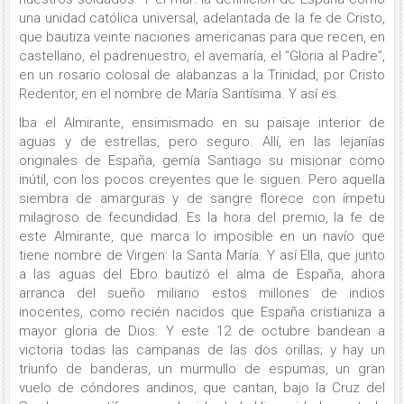
una unidad católica universal, adelantada de la fe de Cristo,
que bautiza veinte naciones americanas para que recen, en
castellano, el padrenuestro, el avemaría, el “Gloria al Padre”,
en un rosario colosal de alabanzas a la Trinidad, por Cristo
Redentor, en el nombre de María Santísima. Y así es.
Iba el Almirante, ensimismado en su paisaje interior de
aguas y de estrellas, pero seguro. Allí, en las lejanías
originales de España, gemía Santiago su misionar como
inútil, con los pocos creyentes que le siguen. Pero aquella
siembra de amarguras y de sangre florece con ímpetu
milagroso de fecundidad. Es la hora del premio, la fe de
este Almirante, que marca lo imposible en un navío que
tiene nombre de Virgen: la Santa María. Y así Ella, que junto
a las aguas del Ebro bautizó el alma de España, ahora
arranca del sueño miliario estos millones de indios
inocentes, como recién nacidos que España cristianiza a
mayor gloria de Dios. Y este 12 de octubre bandean a
victoria todas las campanas de las dos orillas; y hay un
triunfo de banderas, un murmullo de espumas, un gran
vuelo de cóndores andinos, que cantan, bajo la Cruz del