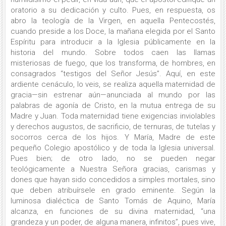
oratorio a su dedicación y culto. Pues, en respuesta, os
abro la teología de la Virgen, en aquella Pentecostés,
cuando preside a los Doce, la mañana elegida por el Santo
Espíritu para introducir a la Iglesia públicamente en la
historia del mundo. Sobre todos caen las llamas
misteriosas de fuego, que los transforma, de hombres, en
consagrados “testigos del Señor Jesús”. Aquí, en este
ardiente cenáculo, lo veis, se realiza aquella maternidad de
gracia—sin estrenar aún—anunciada al mundo por las
palabras de agonía de Cristo, en la mutua entrega de su
Madre y Juan. Toda maternidad tiene exigencias inviolables
y derechos augustos, de sacrificio, de ternuras, de tutelas y
socorros cerca de los hijos. Y María, Madre de este
pequeño Colegio apostólico y de toda la Iglesia universal.
Pues bien; de otro lado, no se pueden negar
teológicamente a Nuestra Señora gracias, carismas y
dones que hayan sido concedidos a simples mortales, sino
que deben atribuírsele en grado eminente. Según la
luminosa dialéctica de Santo Tomás de Aquino, María
alcanza, en funciones de su divina maternidad, “una
grandeza y un poder, de alguna manera, infinitos”, pues vive,