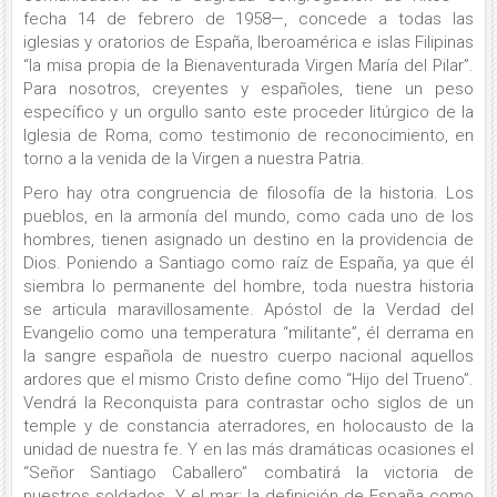
fecha 14 de febrero de 1958—, concede a todas las
iglesias y oratorios de España, Iberoamérica e islas Filipinas
“la misa propia de la Bienaventurada Virgen María del Pilar”.
Para nosotros, creyentes y españoles, tiene un peso
específico y un orgullo santo este proceder litúrgico de la
Iglesia de Roma, como testimonio de reconocimiento, en
torno a la venida de la Virgen a nuestra Patria.
Pero hay otra congruencia de filosofía de la historia. Los
pueblos, en la armonía del mundo, como cada uno de los
hombres, tienen asignado un destino en la providencia de
Dios. Poniendo a Santiago como raíz de España, ya que él
siembra lo permanente del hombre, toda nuestra historia
se articula maravillosamente. Apóstol de la Verdad del
Evangelio como una temperatura “militante”, él derrama en
la sangre española de nuestro cuerpo nacional aquellos
ardores que el mismo Cristo define como “Hijo del Trueno”.
Vendrá la Reconquista para contrastar ocho siglos de un
temple y de constancia aterradores, en holocausto de la
unidad de nuestra fe. Y en las más dramáticas ocasiones el
“Señor Santiago Caballero” combatirá la victoria de
nuestros soldados. Y el mar: la definición de España como