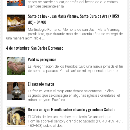
casos se puede aplicar, además del hecho de que estuvo
siempre presente en la ...
Santo de hoy - Juan María Vianney, Santo Cura de Ars (+1859
dC) - 04/08
Martirologio Romano: Memoria de san Juan María Vianney,
presbítero, que durante más de cuarenta años se entregó de
una manera admirable ...
4 de noviembre: San Carlos Borromeo
Patitas peregrinas
La Peregrinación de los Pueblos tuvo una nueva jornada el fin
de semana pasado. Ya hablaré de mi experiencia durante...
El sagrado myron
La foto muestra el recipiente donde se contiene un óleo
sagrado que se consagra en algunas iglesias orientales, el
miron o myron. Ese óleo...
De una antigua Homilía sobre el santo y grandioso Sábado
El Oficio del lectura trae hoy este texto De una antigua
Homilía sobre el santo y grandioso Sábado (PG 43, 439. 451.
462-463) sobre el des...