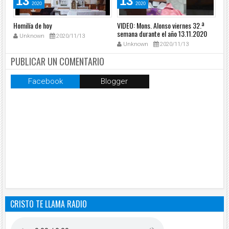
13
13
2020
2020
Homilía de hoy
VIDEO: Mons. Alonso viernes 32.ª
VID
0
semana durante el año 13.11.2020
32
Unknown
2020/11/13
12
Unknown
2020/11/13
PUBLICAR UN COMENTARIO
Facebook
Blogger
CRISTO TE LLAMA RADIO