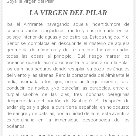
Goya, la Virgen del Pilar.
LA VIRGEN DEL PILAR
Iba el Almirante navegando aquella incertidumbre de
sesenta vacías singladuras, mudo y ensimismado en su
paisaje interior de aguas y de estrellas. Estaba ungido. Y el
Señor se complacía en descubrirle el misterio de aquella
geometría de números y de luz en que fueron creadas
todas las cosas al principio. ¡Qué riesgo marear los
océanos cuando aún no concierta la bitácora con la Polar,
los ca minos seguros donde resoplan su gozo los ángeles
del viento y las sirenas! Pero la corazonada del Almirante le
ardía, asomada a los ojos, como un fuego rusiente, para
conducir los navíos. ¿No parecían las carabelas, entre el
turpial salobre de las olas, tres conchas peregrinas
desprendidas del bordón de Santiago? Sí. Después de
andar siglos y siglos la dura tierra española, en holocausto
de sangre y de batallas, por la unidad de la fe, esta aventura
extraordinaria en la inmensidad desconocida de los
océanos.
Los Pinzones, grandes capitanes y ambiciosos, tejen, con