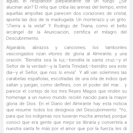
aguas, el resplandor parpadeante de un fuego. ¿Se
alucinan aún? El reloj que criba las arenas del tiempo, entre
aquellas ampollas que parecen dos corazones de cristal,
apunta las dos de la madrugada. Un morterazo y un grito:
“¡Tierra a la vista!” Y Rodrigo de Triana, como el bello
arcángel de la Anunciación, certifica el milagro del
Descubrimiento.
Algarabía, abrazos y canciones; los tamboriles
vascongados rizan vítores de gloria al Almirante; y una
oración: “Bendita sea la luz,—bendita la santa cruz;—y el
Señor de la verdad—-y la Santa Trinidad;—bendito sea este
día—y el Señor, que nos lo envía”. Y allí van solemnes las
carabelas españolas, escoltadas de una orla de indios que
saltan y juegan, como delfines, con el poder del mar…. y
parece el cortejo de los tres Reyes Magos que rinden su
homenaje a un nuevo mundo recién nacido para la mayor
gloria de Dios. En el Diario del Almirante hay esta noticia
que resume todos los designios del Descubrimiento: “Yo,
para que los indígenas nos tuvieran mucha amistad, porque
conocí que era gente que mejor se libraría y convertiría a
nuestra santa fe más por el amor que por la fuerza, les di