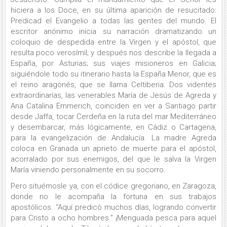
hiciera a los Doce, en su última aparición de resucitado:
Predicad el Evangelio a todas las gentes del mundo. El
escritor anónimo inicia su narración dramatizando un
coloquio de despedida entre la Virgen y el apóstol, que
resulta poco verosímil; y después nos describe la llegada a
España, por Asturias; sus viajes misioneros en Galicia;
siguiéndole todo su itinerario hasta la España Menor, que es
el reino aragonés, que se llama Celtiberia. Dos videntes
extraordinarías, las venerables María de Jesús de Agreda y
Ana Catalina Emmerich, coinciden en ver a Santiago partir
desde Jaffa, tocar Cerdeña en la ruta del mar Mediterráneo
y desembarcar, más lógicamente, en Cádiz o Cartagena,
para la evangelización de Andalucía. La madre Agreda
coloca en Granada un aprieto de muerte para el apóstol,
acorralado por sus enemigos, del que le salva la Virgen
María viniendo personalmente en su socorro.
Pero situémosle ya, con el códice gregoriano, en Zaragoza,
donde no le acompaña la fortuna en sus trabajos
apostólicos. “Aquí predicó muchos días, logrando convertir
para Cristo a ocho hombres.” ¡Menguada pesca para aquel