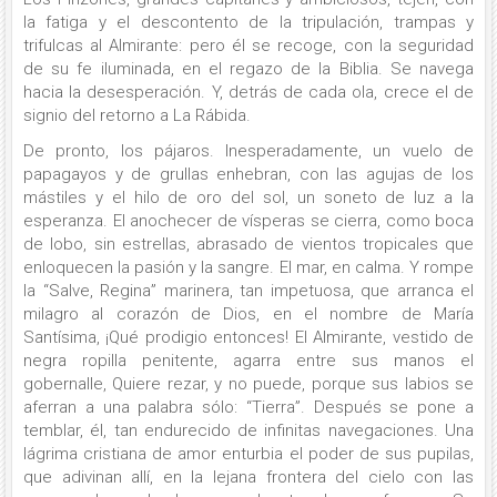
la fatiga y el descontento de la tripulación, trampas y
trifulcas al Almirante: pero él se recoge, con la seguridad
de su fe iluminada, en el regazo de la Biblia. Se navega
hacia la desesperación. Y, detrás de cada ola, crece el de
signio del retorno a La Rábida.
De pronto, los pájaros. Inesperadamente, un vuelo de
papagayos y de grullas enhebran, con las agujas de los
mástiles y el hilo de oro del sol, un soneto de luz a la
esperanza. El anochecer de vísperas se cierra, como boca
de lobo, sin estrellas, abrasado de vientos tropicales que
enloquecen la pasión y la sangre. El mar, en calma. Y rompe
la “Salve, Regina” marinera, tan impetuosa, que arranca el
milagro al corazón de Dios, en el nombre de María
Santísima, ¡Qué prodigio entonces! El Almirante, vestido de
negra ropilla penitente, agarra entre sus manos el
gobernalle, Quiere rezar, y no puede, porque sus labios se
aferran a una palabra sólo: “Tierra”. Después se pone a
temblar, él, tan endurecido de infinitas navegaciones. Una
lágrima cristiana de amor enturbia el poder de sus pupilas,
que adivinan allí, en la lejana frontera del cielo con las