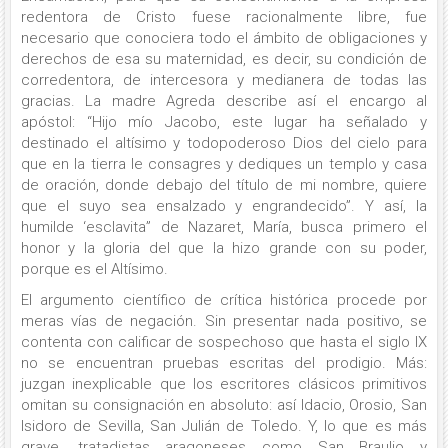
redentora de Cristo fuese racionalmente libre, fue
necesario que conociera todo el ámbito de obligaciones y
derechos de esa su maternidad, es decir, su condición de
corredentora, de intercesora y medianera de todas las
gracias. La madre Agreda describe así el encargo al
apóstol: “Hijo mío Jacobo, este lugar ha señalado y
destinado el altísimo y todopoderoso Dios del cielo para
que en la tierra le consagres y dediques un templo y casa
de oración, donde debajo del título de mi nombre, quiere
que el suyo sea ensalzado y engrandecido”. Y así, la
humilde ‘esclavita” de Nazaret, María, busca primero el
honor y la gloria del que la hizo grande con su poder,
porque es el Altísimo.
El argumento científico de crítica histórica procede por
meras vías de negación. Sin presentar nada positivo, se
contenta con calificar de sospechoso que hasta el siglo IX
no se encuentran pruebas escritas del prodigio. Más:
juzgan inexplicable que los escritores clásicos primitivos
omitan su consignación en absoluto: así Idacio, Orosio, San
Isidoro de Sevilla, San Julián de Toledo. Y, lo que es más
grave, tratadistas aragoneses como San Braulio y