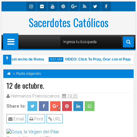
Insta
Sacerdotes Católicos
Flick
Youtu
Pinter
Googl
Rss
Twitte
Faceb
Gra
R
Be
Est
E-
R
Ook
M
Plus
nas sin techo de Roma
VIDEO: Click To Pray, Orar con el Papa Franc
4:57 AM
de 2020 l Padre Carlos Yepes
Padre Alejandro
12 de octubre.
Hermanos Franciscanos
19:35
14
Nov
2020
Share to:
0
Email
Print
URL