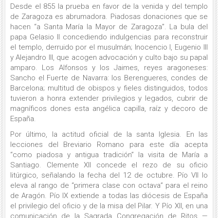
Desde el 855 la prueba en favor de la venida y del templo
de Zaragoza es abrumadora. Piadosas donaciones que se
hacen “a Santa María la Mayor de Zaragoza”. La bula del
papa Gelasio II concediendo indulgencias para reconstruir
el templo, derruido por el musulmán; Inocencio I, Eugenio III
y Alejandro III, que acogen advocación y culto bajo su papal
amparo. Los Alfonsos y los Jaimes, reyes aragoneses:
Sancho el Fuerte de Navarra: los Berengueres, condes de
Barcelona; multitud de obispos y fieles distinguidos, todos
tuvieron a honra extender privilegios y legados, cubrir de
magníficos dones esta angélica capilla, raíz y decoro de
España.
Por último, la actitud oficial de la santa Iglesia. En las
lecciones del Breviario Romano para este día acepta
“como piadosa y antigua tradición” la visita de María a
Santiago. Clemente XII concede el rezo de su oficio
litúrgico, señalando la fecha del 12 de octubre. Pío VII lo
eleva al rango de “primera clase con octava” para el reino
de Aragón. Pío IX extiende a todas las diócesis de España
el privilegio del oficio y de la misa del Pilar. Y Pío XII, en una
comunicación de la Sagrada Congregación de Ritos —