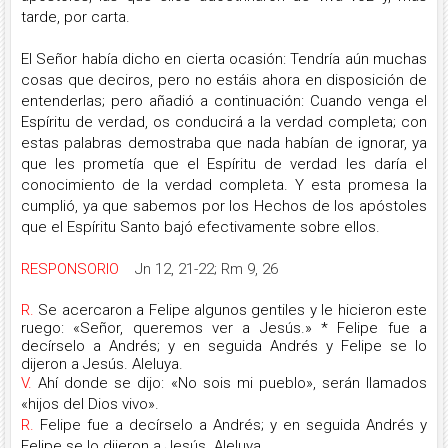
tarde, por carta.
El Señor había dicho en cierta ocasión: Tendría aún muchas
cosas que deciros, pero no estáis ahora en disposición de
entenderlas; pero añadió a continuación: Cuando venga el
Espíritu de verdad, os conducirá a la verdad completa; con
estas palabras demostraba que nada habían de ignorar, ya
que les prometía que el Espíritu de verdad les daría el
conocimiento de la verdad completa. Y esta promesa la
cumplió, ya que sabemos por los Hechos de los apóstoles
que el Espíritu Santo bajó efectivamente sobre ellos.
RESPONSORIO
Jn 12, 21-22; Rm 9, 26
R.
Se acercaron a Felipe algunos gentiles y le hicieron este
ruego: «Señor, queremos ver a Jesús.» * Felipe fue a
decírselo a Andrés; y en seguida Andrés y Felipe se lo
dijeron a Jesús. Aleluya.
V.
Ahí donde se dijo: «No sois mi pueblo», serán llamados
«hijos del Dios vivo».
R.
Felipe fue a decírselo a Andrés; y en seguida Andrés y
Felipe se lo dijeron a Jesús. Aleluya.