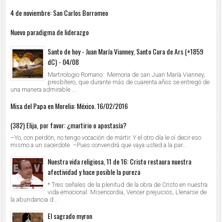
4 de noviembre: San Carlos Borromeo
Nuevo paradigma de liderazgo
Santo de hoy - Juan María Vianney, Santo Cura de Ars (+1859
dC) - 04/08
Martirologio Romano: Memoria de san Juan María Vianney,
presbítero, que durante más de cuarenta años se entregó de
una manera admirable ...
Misa del Papa en Morelia: México. 16/02/2016
(382) Elija, por favor: ¿martirio o apostasía?
–Yo, con perdón, no tengo vocación de mártir. Y el otro día le oí decir eso
mismo a un sacerdote. –Pues convendrá que vaya usted a la par...
Nuestra vida religiosa, 11 de 16: Cristo restaura nuestra
afectividad y hace posible la pureza
* Tres señales de la plenitud de la obra de Cristo en nuestra
vida emocional: Misericordia, Vencer prejuicios, Llenarse de
la abundancia d...
El sagrado myron