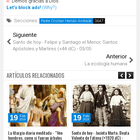
R.
Demos gracias a Dios.
Let's block ads!
(Why?)
Secciones:
Padre Cristian Hernán Andrade
Siguiente
Santo de hoy - Felipe y Santiago el Menor, Santos
Apóstoles y Martires (+44 dC) - 03/05
Anterior
La ecología humana
ARTÍCULOS RELACIONADOS
19
19
Feb
Feb
2019
2019
o
La liturgia diaria meditada - “Veo
Santo de hoy - Jacinta Marto, Beata
Ofi
ía
hombres, como si fueran árboles
Vidente de Fátima (+1920 dC) -
Euc