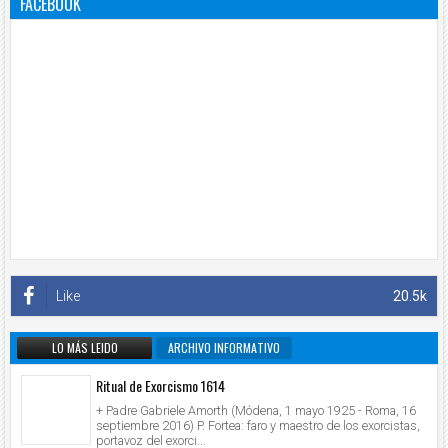
FACEBOOK
Like
20.5k
LO MÁS LEIDO
ARCHIVO INFORMATIVO
Ritual de Exorcismo 1614
+ Padre Gabriele Amorth (Módena, 1 mayo 1925 - Roma, 16
septiembre 2016) P. Fortea: faro y maestro de los exorcistas,
portavoz del exorci...