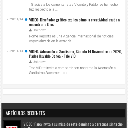
Gracias a los comentaristas Vicente y Pablo, se ha hecho
luz respecto a la ...
VIDEO: Diseñador gráfico explica cómo la creatividad ayuda a
2020/11/14
encontrar a Dios
Unknown
Rome Reports es una Agencia internacional de noticias,
especializada en la activida...
VIDEO: Adoración al Santísimo, Sábado 14 Noviembre de 2020,
2020/11/14
Padre Osvaldo Ochoa - Tele VID
Unknown
Tele VID te invita a compartir con nosotros la Adoración al
Santísimo Sacramento de...
ARTÍCULOS RECIENTES
VIDEO: Papa invita a su misa de este domingo a personas sin techo