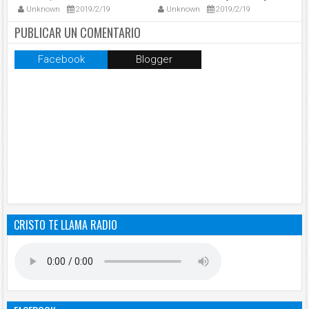
que caminan” (Mc 8, 22-26) 20/02
20/02
Ap
Unknown
2019/2/19
Unknown
2019/2/19
PUBLICAR UN COMENTARIO
Facebook
Blogger
CRISTO TE LLAMA RADIO