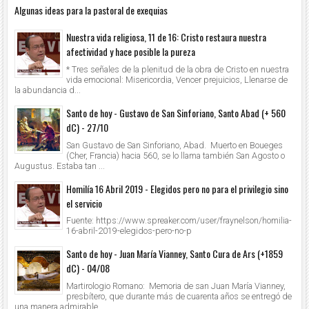
Algunas ideas para la pastoral de exequias
Nuestra vida religiosa, 11 de 16: Cristo restaura nuestra
afectividad y hace posible la pureza
* Tres señales de la plenitud de la obra de Cristo en nuestra
vida emocional: Misericordia, Vencer prejuicios, Llenarse de
la abundancia d...
Santo de hoy - Gustavo de San Sinforiano, Santo Abad (+ 560
dC) - 27/10
San Gustavo de San Sinforiano, Abad. Muerto en Boueges
(Cher, Francia) hacia 560, se lo llama también San Agosto o
Augustus. Estaba tan ...
Homilía 16 Abril 2019 - Elegidos pero no para el privilegio sino
el servicio
Fuente: https://www.spreaker.com/user/fraynelson/homilia-
16-abril-2019-elegidos-pero-no-p
Santo de hoy - Juan María Vianney, Santo Cura de Ars (+1859
dC) - 04/08
Martirologio Romano: Memoria de san Juan María Vianney,
presbítero, que durante más de cuarenta años se entregó de
una manera admirable ...