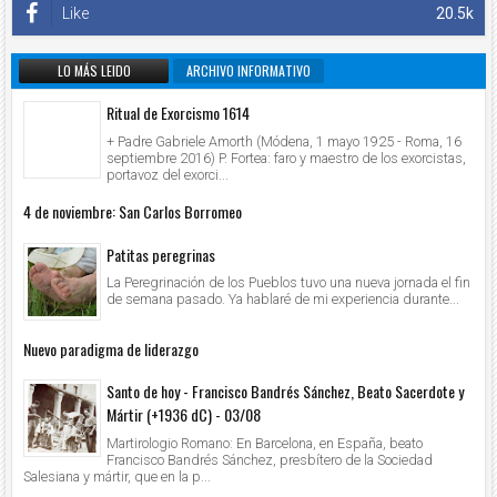
Like
20.5k
LO MÁS LEIDO
ARCHIVO INFORMATIVO
Ritual de Exorcismo 1614
+ Padre Gabriele Amorth (Módena, 1 mayo 1925 - Roma, 16
septiembre 2016) P. Fortea: faro y maestro de los exorcistas,
portavoz del exorci...
4 de noviembre: San Carlos Borromeo
Patitas peregrinas
La Peregrinación de los Pueblos tuvo una nueva jornada el fin
de semana pasado. Ya hablaré de mi experiencia durante...
Nuevo paradigma de liderazgo
Santo de hoy - Francisco Bandrés Sánchez, Beato Sacerdote y
Mártir (+1936 dC) - 03/08
Martirologio Romano: En Barcelona, en España, beato
Francisco Bandrés Sánchez, presbítero de la Sociedad
Salesiana y mártir, que en la p...