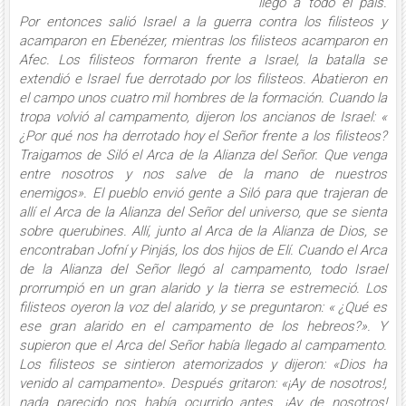
llegó a todo el país.
Por entonces salió Israel a la guerra contra los filisteos y
acamparon en Ebenézer, mientras los filisteos acamparon en
Afec. Los filisteos formaron frente a Israel, la batalla se
extendió e Israel fue derrotado por los filisteos. Abatieron en
el campo unos cuatro mil hombres de la formación. Cuando la
tropa volvió al campamento, dijeron los ancianos de Israel: «
¿Por qué nos ha derrotado hoy el Señor frente a los filisteos?
Traigamos de Siló el Arca de la Alianza del Señor. Que venga
entre nosotros y nos salve de la mano de nuestros
enemigos». El pueblo envió gente a Siló para que trajeran de
allí el Arca de la Alianza del Señor del universo, que se sienta
sobre querubines. Allí, junto al Arca de la Alianza de Dios, se
encontraban Jofní y Pinjás, los dos hijos de Elí. Cuando el Arca
de la Alianza del Señor llegó al campamento, todo Israel
prorrumpió en un gran alarido y la tierra se estremeció. Los
filisteos oyeron la voz del alarido, y se preguntaron: « ¿Qué es
ese gran alarido en el campamento de los hebreos?». Y
supieron que el Arca del Señor había llegado al campamento.
Los filisteos se sintieron atemorizados y dijeron: «Dios ha
venido al campamento». Después gritaron: «¡Ay de nosotros!,
nada parecido nos había ocurrido antes. ¡Ay de nosotros!