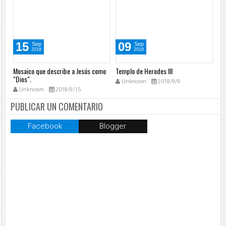
15
09
Sep
Sep
2018
2018
Mosaico que describe a Jesús como
Templo de Herodes III
Te
"Dios".
Unknown
2018/9/9
Unknown
2018/9/15
PUBLICAR UN COMENTARIO
Facebook
Blogger