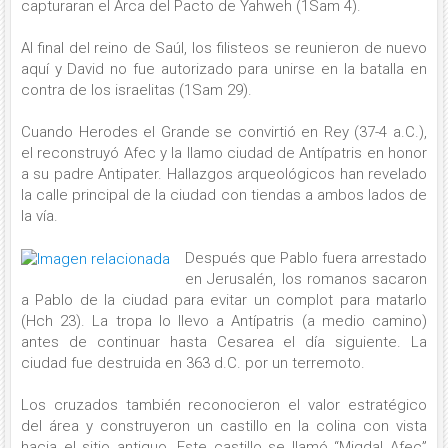
capturaran el Arca del Pacto de Yahweh (1Sam 4).
Al final del reino de Saúl, los filisteos se reunieron de nuevo
aquí y David no fue autorizado para unirse en la batalla en
contra de los israelitas (1Sam 29).
Cuando Herodes el Grande se convirtió en Rey (37-4 a.C.),
el reconstruyó Afec y la llamo ciudad de Antípatris en honor
a su padre Antipater. Hallazgos arqueológicos han revelado
la calle principal de la ciudad con tiendas a ambos lados de
la vía.
Después que Pablo fuera arrestado
en Jerusalén, los romanos sacaron
a Pablo de la ciudad para evitar un complot para matarlo
(Hch 23). La tropa lo llevo a Antípatris (a medio camino)
antes de continuar hasta Cesarea el día siguiente. La
ciudad fue destruida en 363 d.C. por un terremoto.
Los cruzados también reconocieron el valor estratégico
del área y construyeron un castillo en la colina con vista
hacia el sitio antiguo. Este castillo se llamó “Migdal Afec”