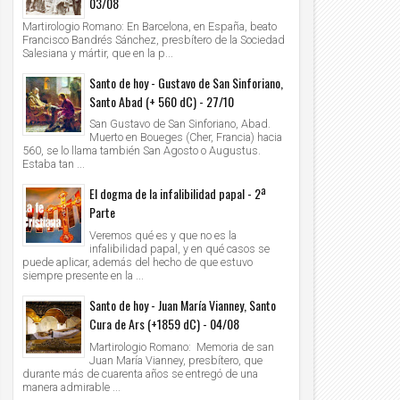
03/08
Martirologio Romano: En Barcelona, en España, beato
Francisco Bandrés Sánchez, presbítero de la Sociedad
Salesiana y mártir, que en la p...
Santo de hoy - Gustavo de San Sinforiano,
Santo Abad (+ 560 dC) - 27/10
San Gustavo de San Sinforiano, Abad.
Muerto en Boueges (Cher, Francia) hacia
560, se lo llama también San Agosto o Augustus.
Estaba tan ...
05
04
Ene
Ene
2019
2019
El dogma de la infalibilidad papal - 2ª
Parte
 llegaron los Reyes Magos
"La Reina sin reino", un libro para disfru
Veremos qué es y que no es la
Navidad
Unknown
2019/1/5
infalibilidad papal, y en qué casos se
Unknown
2019/1/4
puede aplicar, además del hecho de que estuvo
siempre presente en la ...
Santo de hoy - Juan María Vianney, Santo
Cura de Ars (+1859 dC) - 04/08
Martirologio Romano: Memoria de san
Juan María Vianney, presbítero, que
durante más de cuarenta años se entregó de una
manera admirable ...