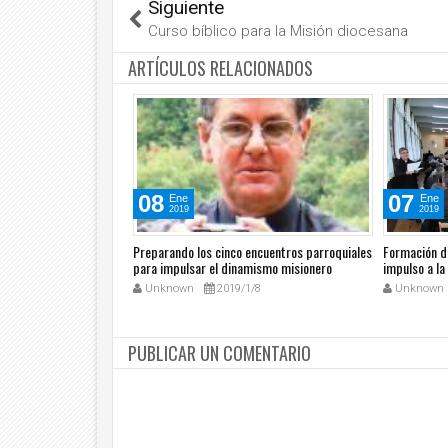
Siguiente
Curso bíblico para la Misión diocesana
ARTÍCULOS RELACIONADOS
08
07
Ene
Ene
2019
2019
agos
Preparando los cinco encuentros parroquiales
Formación d
para impulsar el dinamismo misionero
impulso a la
/3
Unknown
2019/1/8
Unknown
PUBLICAR UN COMENTARIO