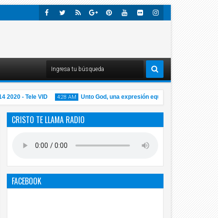
Faceb
Twitte
Rss
Googl
Pinter
Youtu
Flick
Insta
Ook
R
E-
Est
Be
R
Gra
Plus
M
020 - Tele VID
Unto God, una expresión equivocada
VIDE
4:28 AM
1:01 AM
CRISTO TE LLAMA RADIO
14
14
Nov
Nov
2020
2020
FACEBOOK