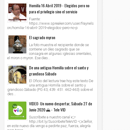
Homilía 16 Abril 2019 - Elegidos pero no
para el privilegio sino el servicio
Fuente:
https://www.spreaker.com/user/fraynels
on/homilia-16-abril-2019-elegidos-pero-no-p
El sagrado myron
La foto muestra el recipiente donde se
contiene un óleo sagrado que se
consagra en algunas iglesias orientales,
el miron o myron. Ese óleo...
De una antigua Homilía sobre el santo y
grandioso Sábado
El Oficio del lectura trae hoy este texto De
una antigua Homilía sobre el santo y
grandioso Sábado (PG 43, 439. 451. 462-463) sobre el
des...
VIDEO: Un nuevo despertar, Sábado 27 de
Junio 2020 🌄 - Tele VID
Suscríbete a nuestro canal 👉
http://bit.ly/SuscribeteTeleVID 👈 Señor,
en este nuevo día vengo a pedirte paz, fuerza, alegría