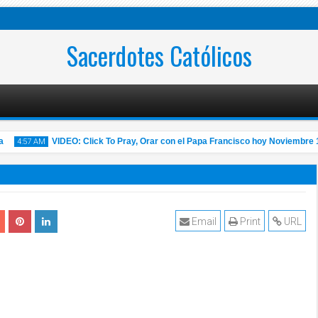
Sacerdotes Católicos
VIDEO: Click To Pray, Orar con el Papa Francisco hoy Noviembre 14 2
4:57 AM
Email
Print
URL
14
Nov
2020