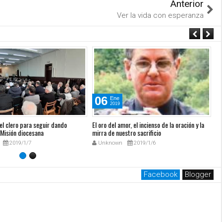
Anterior
Ver la vida con esperanza
06
Ene
2019
el clero para seguir dando
El oro del amor, el incienso de la oración y la
Ya
 Misión diocesana
mirra de nuestro sacrificio
2019/1/7
Unknown
2019/1/6
Facebook
Blogger