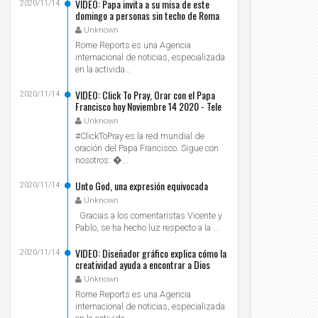
VIDEO: Papa invita a su misa de este
2020/11/14
domingo a personas sin techo de Roma
Unknown
Rome Reports es una Agencia
internacional de noticias, especializada
en la activida...
VIDEO: Click To Pray, Orar con el Papa
2020/11/14
Francisco hoy Noviembre 14 2020 - Tele
VID
Unknown
#ClickToPray es la red mundial de
oración del Papa Francisco. Sigue con
nosotros: ...
Unto God, una expresión equivocada
2020/11/14
Unknown
Gracias a los comentaristas Vicente y
Pablo, se ha hecho luz respecto a la ...
VIDEO: Diseñador gráfico explica cómo la
2020/11/14
creatividad ayuda a encontrar a Dios
Unknown
Rome Reports es una Agencia
internacional de noticias, especializada