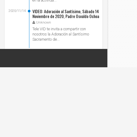
en la activida...
VIDEO: Adoración al Santísimo, Sábado 14
2020/11/14
Noviembre de 2020, Padre Osvaldo Ochoa
- Tele VID
Unknown
Tele VID te invita a compartir con
nosotros la Adoración al Santísimo
Sacramento de...