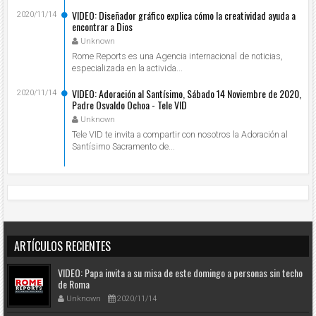
VIDEO: Diseñador gráfico explica cómo la creatividad ayuda a
2020/11/14
encontrar a Dios
Unknown
Rome Reports es una Agencia internacional de noticias,
especializada en la activida...
VIDEO: Adoración al Santísimo, Sábado 14 Noviembre de 2020,
2020/11/14
Padre Osvaldo Ochoa - Tele VID
Unknown
Tele VID te invita a compartir con nosotros la Adoración al
Santísimo Sacramento de...
ARTÍCULOS RECIENTES
VIDEO: Papa invita a su misa de este domingo a personas sin techo
de Roma
Unknown
2020/11/14