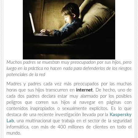
Muchos padres se muestran muy preocupadon por sus hijos, pero
luego en la práctica no hacen nada para defenderlos de los riesgos
potenciales de la red
Madres y padres cada vez más preocupados por las muchas
horas que sus hijos transcurren en
internet
. De hecho, uno de
cada dos padres declara estar muy alarmado por los posibles
peligros que corren sus hijos al navegar en páginas con
contenidos inapropiados o sexualmente explícitos. Es lo que
destaca de una reciente investigación llevada por la
Kaspersky
Lab
, una multinacional que trabaja en el sector de la seguridad
informática, con más de 400 millones de clientes en todo el
mundo.