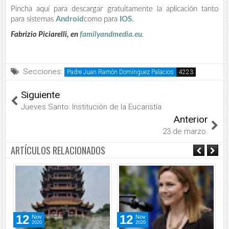
Pincha aquí para descargar gratuitamente la aplicación tanto
para sistemas
Android
como para
IOS
.
Fabrizio Piciarelli, en
familyandmedia.eu
.
Secciones:
Padre Juan Ramón Domínguez Palacios
Siguiente
Jueves Santo: Institución de la Eucaristía
Anterior
23 de marzo.
ARTÍCULOS RELACIONADOS
12
12
Nov
Nov
2020
2020