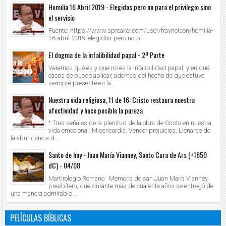
Homilía 16 Abril 2019 - Elegidos pero no para el privilegio sino
el servicio
Fuente: https://www.spreaker.com/user/fraynelson/homilia-
16-abril-2019-elegidos-pero-no-p
El dogma de la infalibilidad papal - 2ª Parte
Veremos qué es y que no es la infalibilidad papal, y en qué
casos se puede aplicar, además del hecho de que estuvo
siempre presente en la ...
Nuestra vida religiosa, 11 de 16: Cristo restaura nuestra
afectividad y hace posible la pureza
* Tres señales de la plenitud de la obra de Cristo en nuestra
vida emocional: Misericordia, Vencer prejuicios, Llenarse de
la abundancia d...
Santo de hoy - Juan María Vianney, Santo Cura de Ars (+1859
dC) - 04/08
Martirologio Romano: Memoria de san Juan María Vianney,
presbítero, que durante más de cuarenta años se entregó de
una manera admirable ...
PELÍCULAS BÍBLICAS