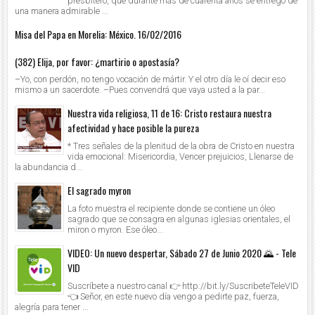
presbítero, que durante más de cuarenta años se entregó de
una manera admirable ...
Misa del Papa en Morelia: México. 16/02/2016
(382) Elija, por favor: ¿martirio o apostasía?
–Yo, con perdón, no tengo vocación de mártir. Y el otro día le oí decir eso
mismo a un sacerdote. –Pues convendrá que vaya usted a la par...
Nuestra vida religiosa, 11 de 16: Cristo restaura nuestra
afectividad y hace posible la pureza
* Tres señales de la plenitud de la obra de Cristo en nuestra
vida emocional: Misericordia, Vencer prejuicios, Llenarse de
la abundancia d...
El sagrado myron
La foto muestra el recipiente donde se contiene un óleo
sagrado que se consagra en algunas iglesias orientales, el
miron o myron. Ese óleo...
VIDEO: Un nuevo despertar, Sábado 27 de Junio 2020 🌄 - Tele
VID
Suscríbete a nuestro canal 👉 http://bit.ly/SuscribeteTeleVID
👈 Señor, en este nuevo día vengo a pedirte paz, fuerza,
alegría para tener ...