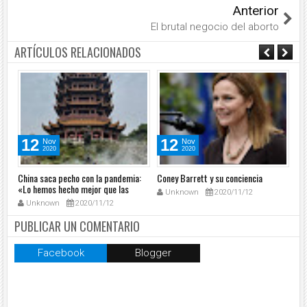
Anterior
El brutal negocio del aborto
ARTÍCULOS RELACIONADOS
12
12
Nov
Nov
2020
2020
China saca pecho con la pandemia:
Coney Barrett y su conciencia
Ta
«Lo hemos hecho mejor que las
un
Unknown
2020/11/12
democracias»
Unknown
2020/11/12
PUBLICAR UN COMENTARIO
Facebook
Blogger