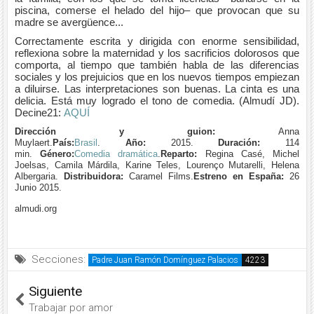
piscina, comerse el helado del hijo– que provocan que su
madre se avergüence...
Correctamente escrita y dirigida con enorme sensibilidad,
reflexiona sobre la maternidad y los sacrificios dolorosos que
comporta, al tiempo que también habla de las diferencias
sociales y los prejuicios que en los nuevos tiempos empiezan
a diluirse. Las interpretaciones son buenas. La cinta es una
delicia. Está muy logrado el tono de comedia. (Almudí JD).
Decine21:
AQUÍ
Dirección y guion:
Anna
Muylaert.
País:
Brasil
.
Año:
2015.
Duración:
114
min.
Género:
Comedia dramática
.
Reparto:
Regina Casé, Michel
Joelsas, Camila Márdila, Karine Teles, Lourenço Mutarelli, Helena
Albergaria.
Distribuidora:
Caramel Films.
Estreno en España:
26
Junio 2015.
almudi.org
Secciones:
Padre Juan Ramón Domínguez Palacios
Siguiente
Trabajar por amor