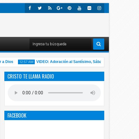
Faceb
Twitte
Rss
Googl
Pinter
Youtu
Flick
Insta
Ook
R
E-
Est
Be
R
Gra
Plus
M
 Dios
VIDEO: Adoración al Santísimo, Sábado 14 Noviembre de 2020
12:57 AM
CRISTO TE LLAMA RADIO
14
Nov
2020
FACEBOOK