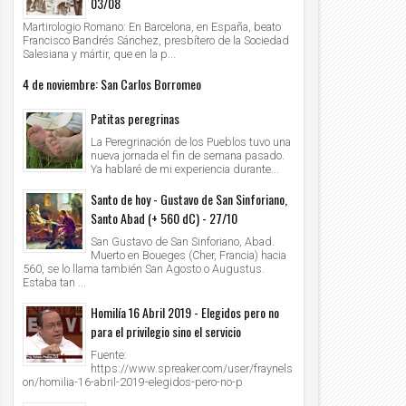
03/08
Martirologio Romano: En Barcelona, en España, beato
Francisco Bandrés Sánchez, presbítero de la Sociedad
Salesiana y mártir, que en la p...
4 de noviembre: San Carlos Borromeo
Patitas peregrinas
La Peregrinación de los Pueblos tuvo una
nueva jornada el fin de semana pasado.
Ya hablaré de mi experiencia durante...
05
04
Ene
Ene
2019
2019
Santo de hoy - Gustavo de San Sinforiano,
Santo Abad (+ 560 dC) - 27/10
 llegaron los Reyes Magos
"La Reina sin reino", un libro para disfru
Navidad
San Gustavo de San Sinforiano, Abad.
Unknown
2019/1/5
Muerto en Boueges (Cher, Francia) hacia
Unknown
2019/1/4
560, se lo llama también San Agosto o Augustus.
Estaba tan ...
Homilía 16 Abril 2019 - Elegidos pero no
para el privilegio sino el servicio
Fuente:
https://www.spreaker.com/user/fraynels
on/homilia-16-abril-2019-elegidos-pero-no-p