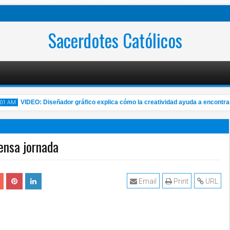
Sacerdotes Católicos
VIDEO: Diseñador gráfico explica cómo la creatividad ayuda a encontrar a
 AM
tensa jornada
Nov
2020
Email
Print
URL