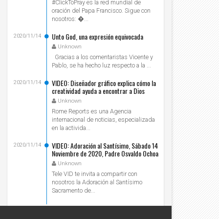
#ClickToPray es la red mundial de
oración del Papa Francisco. Sigue con
nosotros: ...
Unto God, una expresión equivocada
2020/11/14
Unknown
Gracias a los comentaristas Vicente y
Pablo, se ha hecho luz respecto a la ...
VIDEO: Diseñador gráfico explica cómo la
2020/11/14
creatividad ayuda a encontrar a Dios
Unknown
Rome Reports es una Agencia
internacional de noticias, especializada
en la activida...
VIDEO: Adoración al Santísimo, Sábado 14
2020/11/14
Noviembre de 2020, Padre Osvaldo Ochoa
- Tele VID
Unknown
Tele VID te invita a compartir con
nosotros la Adoración al Santísimo
Sacramento de...