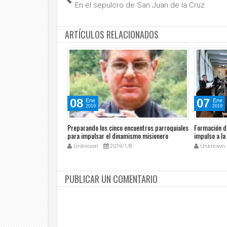
En el sepulcro de San Juan de la Cruz
ARTÍCULOS RELACIONADOS
08
07
Ene
Ene
2019
2019
agos
Preparando los cinco encuentros parroquiales
Formación d
para impulsar el dinamismo misionero
impulso a la
/3
Unknown
2019/1/8
Unknown
PUBLICAR UN COMENTARIO