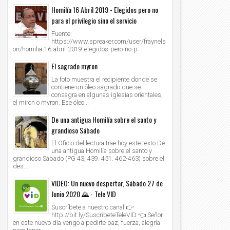
Homilía 16 Abril 2019 - Elegidos pero no
para el privilegio sino el servicio
Fuente:
https://www.spreaker.com/user/fraynels
on/homilia-16-abril-2019-elegidos-pero-no-p
El sagrado myron
La foto muestra el recipiente donde se
contiene un óleo sagrado que se
consagra en algunas iglesias orientales,
el miron o myron. Ese óleo...
De una antigua Homilía sobre el santo y
grandioso Sábado
El Oficio del lectura trae hoy este texto De
una antigua Homilía sobre el santo y
grandioso Sábado (PG 43, 439. 451. 462-463) sobre el
des...
VIDEO: Un nuevo despertar, Sábado 27 de
Junio 2020 🌄 - Tele VID
Suscríbete a nuestro canal 👉
http://bit.ly/SuscribeteTeleVID 👈 Señor,
en este nuevo día vengo a pedirte paz, fuerza, alegría