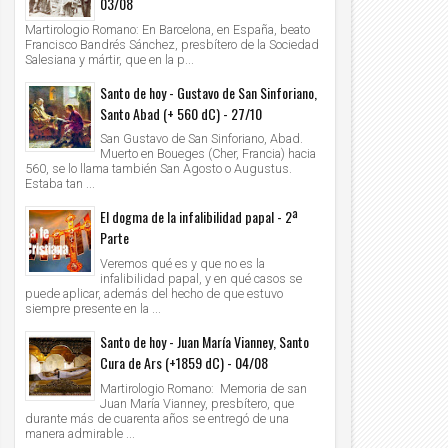
03/08
Martirologio Romano: En Barcelona, en España, beato
Francisco Bandrés Sánchez, presbítero de la Sociedad
Salesiana y mártir, que en la p...
Santo de hoy - Gustavo de San Sinforiano,
Santo Abad (+ 560 dC) - 27/10
San Gustavo de San Sinforiano, Abad.
Muerto en Boueges (Cher, Francia) hacia
560, se lo llama también San Agosto o Augustus.
Estaba tan ...
El dogma de la infalibilidad papal - 2ª
Parte
Veremos qué es y que no es la
infalibilidad papal, y en qué casos se
puede aplicar, además del hecho de que estuvo
siempre presente en la ...
Santo de hoy - Juan María Vianney, Santo
Cura de Ars (+1859 dC) - 04/08
Martirologio Romano: Memoria de san
Juan María Vianney, presbítero, que
durante más de cuarenta años se entregó de una
manera admirable ...