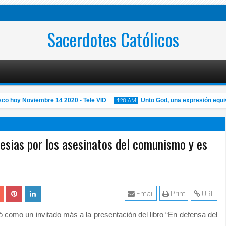
Sacerdotes Católicos
 hoy Noviembre 14 2020 - Tele VID
Unto God, una expresión equivo
4:28 AM
esias por los asesinatos del comunismo y es
14
Nov
2020
Email
Print
URL
ó como un invitado más a la presentación del libro “En defensa del