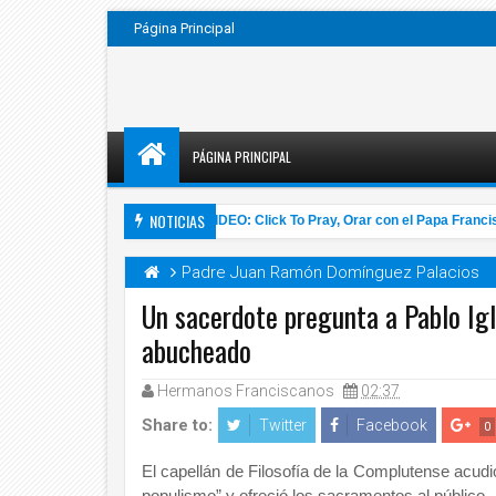
Página Principal
PÁGINA PRINCIPAL
NOTICIAS
sin techo de Roma
VIDEO: Click To Pray, Orar con el Papa Francisco
4:57 AM
Padre Juan Ramón Domínguez Palacios
Un sacerdote pregunta a Pablo Igl
abucheado
14
Nov
2020
Hermanos Franciscanos
02:37
Share to:
Twitter
Facebook
0
El capellán de Filosofía de la Complutense acudi
populismo” y ofreció los sacramentos al público.