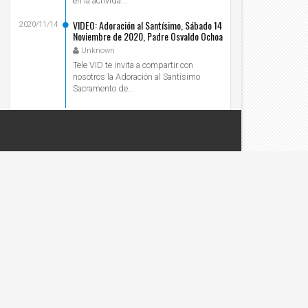
en la activida...
VIDEO: Adoración al Santísimo, Sábado 14
2020/11/14
Noviembre de 2020, Padre Osvaldo Ochoa
- Tele VID
Unknown
Tele VID te invita a compartir con
nosotros la Adoración al Santísimo
Sacramento de...