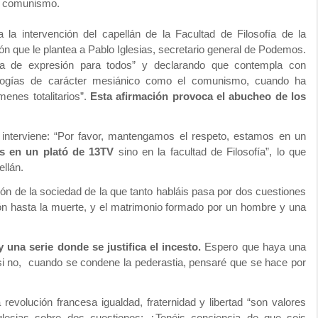
el comunismo.
 la intervención del capellán de la Facultad de Filosofía de la
ón que le plantea a Pablo Iglesias, secretario general de Podemos.
erta de expresión para todos” y declarando que contempla con
ologías de carácter mesiánico como el comunismo, cuando ha
menes totalitarios”.
Esta afirmación provoca el abucheo de los
nterviene: “Por favor, mantengamos el respeto, estamos en un
s en un plató de 13TV
sino en la facultad de Filosofía”, lo que
ellán.
ión de la sociedad de la que tanto habláis pasa por dos cuestiones
ión hasta la muerte, y el matrimonio formado por un hombre y una
 una serie donde se justifica el incesto.
Espero que haya una
si no, cuando se condene la pederastia, pensaré que se hace por
revolución francesa igualdad, fraternidad y libertad “son valores
Iglesias sobre dos cuestiones: ¿Tenéis conciencia de que sois