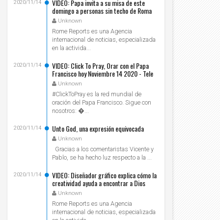
VIDEO: Papa invita a su misa de este
2020/11/14
domingo a personas sin techo de Roma
Unknown
Rome Reports es una Agencia
internacional de noticias, especializada
en la activida...
VIDEO: Click To Pray, Orar con el Papa
2020/11/14
Francisco hoy Noviembre 14 2020 - Tele
VID
Unknown
#ClickToPray es la red mundial de
oración del Papa Francisco. Sigue con
nosotros: ...
Unto God, una expresión equivocada
2020/11/14
Unknown
Gracias a los comentaristas Vicente y
Pablo, se ha hecho luz respecto a la ...
VIDEO: Diseñador gráfico explica cómo la
2020/11/14
creatividad ayuda a encontrar a Dios
Unknown
Rome Reports es una Agencia
internacional de noticias, especializada