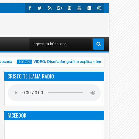
Faceb
Twitte
Rss
Googl
Pinter
Youtu
Flick
Insta
Ook
R
E-
Est
Be
R
Gra
Plus
M
cada
VIDEO: Diseñador gráfico explica cómo la creatividad ayuda a 
1:01 AM
CRISTO TE LLAMA RADIO
14
Nov
2020
FACEBOOK