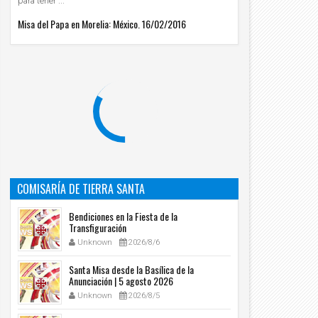
para tener ...
Misa del Papa en Morelia: México. 16/02/2016
10
10
Nov
Nov
COMISARÍA DE TIERRA SANTA
2020
2020
Bendiciones en la Fiesta de la
rta Pastoral del Prelado del Opus Dei (28-
Paliativos: la historia de Pedro y Pilar
Transfiguración
-2020)
Unknown
2020/11/10
Unknown
2026/8/6
Unknown
2020/11/10
Santa Misa desde la Basílica de la
Anunciación | 5 agosto 2026
Unknown
2026/8/5