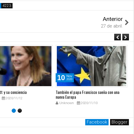
Anterior
27 de abril.
10
Nov
2020
t y su conciencia
También el papa Francisco sueña con una
Ca
nueva Europa
X
2020/11/12
Unknown
2020/11/10
Facebook
Blogger