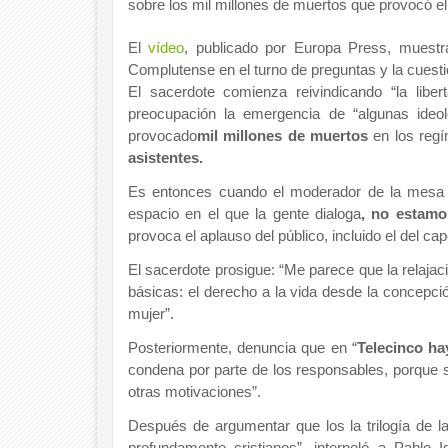
sobre los mil millones de muertos que provocó 
El
vídeo
, publicado por Europa Press, muestra
Complutense en el turno de preguntas y la cuesti
El sacerdote comienza reivindicando “la lib
preocupación la emergencia de “algunas ide
provocado
mil millones de muertos
en los regí
asistentes.
Es entonces cuando el moderador de la mesa i
espacio en el que la gente dialoga
, no estamo
provoca el aplauso del público, incluido el del cap
El sacerdote prosigue: “Me parece que la relajac
básicas: el derecho a la vida desde la concepc
mujer”.
Posteriormente, denuncia que en “
Telecinco hay
condena por parte de los responsables, porque 
otras motivaciones”.
Después de argumentar que los la trilogía de la 
profundamente cristianos”, interpeló a Pablo 