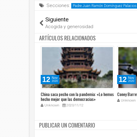
Secciones:
Padre Juan Ramón Domínguez Palacios
Siguiente
Acogida y generosidad
ARTÍCULOS RELACIONADOS
12
12
Nov
Nov
2020
2020
dinario
China saca pecho con la pandemia: «Lo hemos
Coney Barret
hecho mejor que las democracias»
1/5
Unknown
Unknown
2020/11/12
PUBLICAR UN COMENTARIO