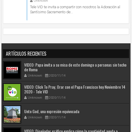
Unknown
Tele VID te invita a compartir con nosotros la Adoración al
Santísimo Sacramento de...
ARTÍCULOS RECIENTES
VIDEO: Papa invita a su misa de este domingo a personas sin techo
de Roma
Unknown
2020/11/14
VIDEO: Click To Pray, Orar con el Papa Francisco hoy Noviembre 14
2020 - Tele VID
Unknown
2020/11/14
Unto God, una expresión equivocada
Unknown
2020/11/14
VIDEO: Diseñador gráfico explica cómo la creatividad ayuda a