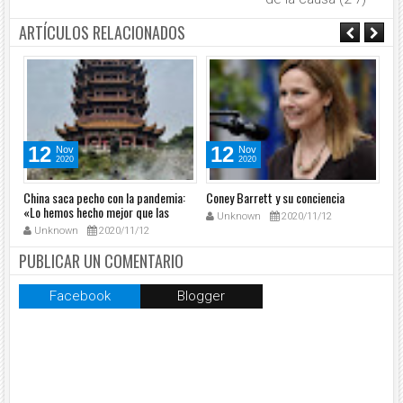
ARTÍCULOS RELACIONADOS
12
12
Nov
Nov
2020
2020
China saca pecho con la pandemia:
Coney Barrett y su conciencia
Ta
«Lo hemos hecho mejor que las
un
Unknown
2020/11/12
democracias»
Unknown
2020/11/12
PUBLICAR UN COMENTARIO
Facebook
Blogger