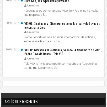
Unto God, una expresión equivocada
2020/11/14
Unknown
Gracias a los comentaristas Vicente y Pablo, se ha hecho
luz respecto a la ...
VIDEO: Diseñador gráfico explica cómo la creatividad ayuda a
2020/11/14
encontrar a Dios
Unknown
Rome Reports es una Agencia internacional de noticias,
especializada en la activida...
VIDEO: Adoración al Santísimo, Sábado 14 Noviembre de 2020,
2020/11/14
Padre Osvaldo Ochoa - Tele VID
Unknown
Tele VID te invita a compartir con nosotros la Adoración al
Santísimo Sacramento de...
ARTÍCULOS RECIENTES