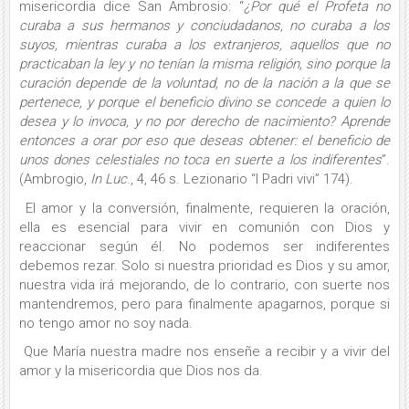
misericordia dice San Ambrosio: “
¿Por qué el Profeta no
curaba a sus hermanos y conciudadanos, no curaba a los
suyos, mientras curaba a los extranjeros, aquellos que no
practicaban la ley y no tenían la misma religión, sino porque la
curación depende de la voluntad, no de la nación a la que se
pertenece, y porque el beneficio divino se concede a quien lo
desea y lo invoca, y no por derecho de nacimiento? Aprende
entonces a orar por eso que deseas obtener: el beneficio de
unos dones celestiales no toca en suerte a los indiferentes
”.
(Ambrogio,
In Luc
., 4, 46 s. Lezionario “I Padri vivi” 174).
El amor y la conversión, finalmente, requieren la oración,
ella es esencial para vivir en comunión con Dios y
reaccionar según él. No podemos ser indiferentes
debemos rezar. Solo si nuestra prioridad es Dios y su amor,
nuestra vida irá mejorando, de lo contrario, con suerte nos
mantendremos, pero para finalmente apagarnos, porque si
no tengo amor no soy nada.
Que María nuestra madre nos enseñe a recibir y a vivir del
amor y la misericordia que Dios nos da.