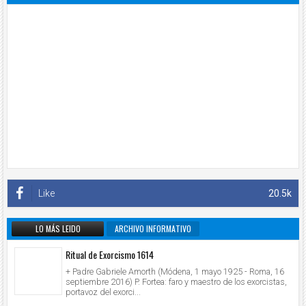
Like
20.5k
LO MÁS LEIDO
ARCHIVO INFORMATIVO
Ritual de Exorcismo 1614
+ Padre Gabriele Amorth (Módena, 1 mayo 1925 - Roma, 16
septiembre 2016) P. Fortea: faro y maestro de los exorcistas,
portavoz del exorci...