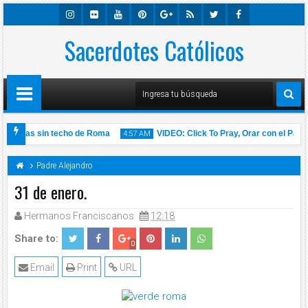
Insta
Sacerdotes Católicos
Flick
Youtu
Pinter
Googl
Rss
Twitte
Faceb
Gra
R
Be
Est
E-
R
Ook
M
Plus
ersonas sin techo de Roma
VIDEO: Click To Pray, Orar con el Papa F
4:57 AM
bre de 2020 l Padre Carlos Yepes
Padre Alejandro
31 de enero.
Hermanos Franciscanos
12:18
14
Nov
2020
Share to:
0
Email
Print
URL