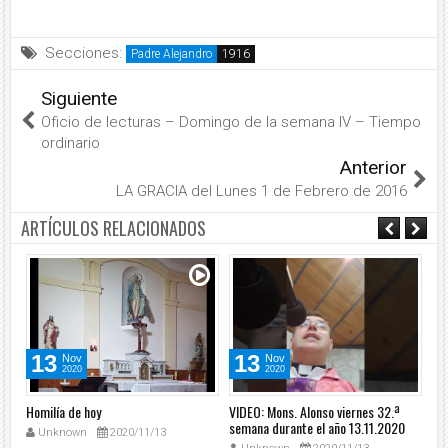
Secciones:
Padre Alejandro
Siguiente
Oficio de lecturas – Domingo de la semana IV – Tiempo
ordinario
Anterior
LA GRACIA del Lunes 1 de Febrero de 2016
ARTÍCULOS RELACIONADOS
13
13
Nov
Nov
2020
2020
Homilía de hoy
VIDEO: Mons. Alonso viernes 32.ª
VID
0
semana durante el año 13.11.2020
32
Unknown
2020/11/13
12