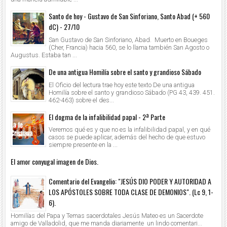
Santo de hoy - Gustavo de San Sinforiano, Santo Abad (+ 560
dC) - 27/10
San Gustavo de San Sinforiano, Abad. Muerto en Boueges
(Cher, Francia) hacia 560, se lo llama también San Agosto o
Augustus. Estaba tan ...
De una antigua Homilía sobre el santo y grandioso Sábado
El Oficio del lectura trae hoy este texto De una antigua
Homilía sobre el santo y grandioso Sábado (PG 43, 439. 451.
462-463) sobre el des...
El dogma de la infalibilidad papal - 2ª Parte
Veremos qué es y que no es la infalibilidad papal, y en qué
casos se puede aplicar, además del hecho de que estuvo
siempre presente en la ...
El amor conyugal imagen de Dios.
Comentario del Evangelio: "JESÚS DIO PODER Y AUTORIDAD A
LOS APÓSTOLES SOBRE TODA CLASE DE DEMONIOS". (Lc 9, 1-
6).
Homilías del Papa y Temas sacerdotales Jesús Mateo es un Sacerdote
amigo de Valladolid, que me manda diariamente un lindo comentari...