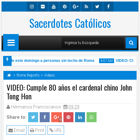
Insta
Sacerdotes Católicos
Flick
Youtu
Pinter
Googl
Rss
Twitte
Faceb
Gra
R
Be
Est
E-
R
Ook
M
Plus
misa de este domingo a personas sin techo de Roma
VIDEO: Click To
4:57 AM
ana Sábado 14 de Noviembre de 2020 l Padre Carlos Yepes
Rome Reports
Videos
VIDEO: Cumple 80 años el cardenal chino John
Tong Hon
14
Nov
Hermanos Franciscanos
09:29
2020
Share to:
0
Email
Print
URL