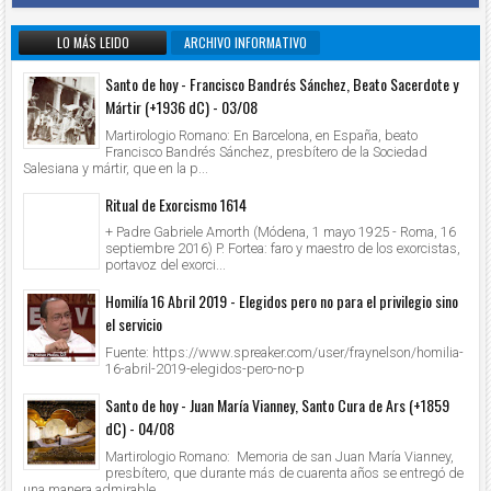
LO MÁS LEIDO
ARCHIVO INFORMATIVO
Santo de hoy - Francisco Bandrés Sánchez, Beato Sacerdote y
Mártir (+1936 dC) - 03/08
Martirologio Romano: En Barcelona, en España, beato
Francisco Bandrés Sánchez, presbítero de la Sociedad
Salesiana y mártir, que en la p...
Ritual de Exorcismo 1614
+ Padre Gabriele Amorth (Módena, 1 mayo 1925 - Roma, 16
septiembre 2016) P. Fortea: faro y maestro de los exorcistas,
portavoz del exorci...
Homilía 16 Abril 2019 - Elegidos pero no para el privilegio sino
el servicio
Fuente: https://www.spreaker.com/user/fraynelson/homilia-
16-abril-2019-elegidos-pero-no-p
Santo de hoy - Juan María Vianney, Santo Cura de Ars (+1859
dC) - 04/08
Martirologio Romano: Memoria de san Juan María Vianney,
presbítero, que durante más de cuarenta años se entregó de
una manera admirable ...