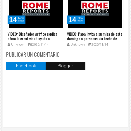
14
14
Nov
Nov
2020
2020
VIDEO: Diseñador gráfico explica
VIDEO: Papa invita a su misa de este
VID
cómo la creatividad ayuda a
domingo a personas sin techo de
Pa
encontrar a Dios
Roma
20
Unknown
2020/11/14
Unknown
2020/11/14
PUBLICAR UN COMENTARIO
Facebook
Blogger