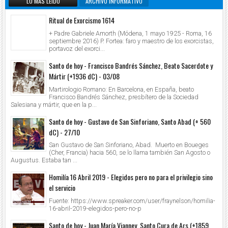
LO MÁS LEIDO
ARCHIVO INFORMATIVO
Ritual de Exorcismo 1614
+ Padre Gabriele Amorth (Módena, 1 mayo 1925 - Roma, 16
septiembre 2016) P. Fortea: faro y maestro de los exorcistas,
portavoz del exorci...
Santo de hoy - Francisco Bandrés Sánchez, Beato Sacerdote y
Mártir (+1936 dC) - 03/08
Martirologio Romano: En Barcelona, en España, beato
Francisco Bandrés Sánchez, presbítero de la Sociedad
Salesiana y mártir, que en la p...
Santo de hoy - Gustavo de San Sinforiano, Santo Abad (+ 560
dC) - 27/10
San Gustavo de San Sinforiano, Abad. Muerto en Boueges
(Cher, Francia) hacia 560, se lo llama también San Agosto o
Augustus. Estaba tan ...
Homilía 16 Abril 2019 - Elegidos pero no para el privilegio sino
el servicio
Fuente: https://www.spreaker.com/user/fraynelson/homilia-
16-abril-2019-elegidos-pero-no-p
Santo de hoy - Juan María Vianney, Santo Cura de Ars (+1859