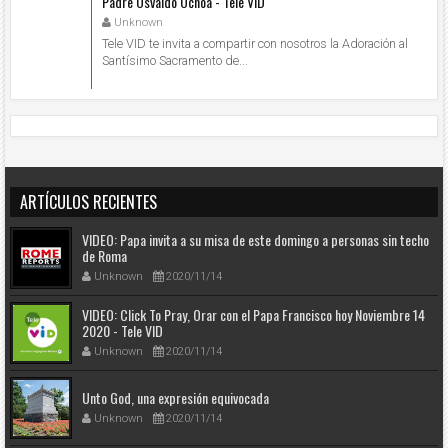
Padre Osvaldo Ochoa - Tele VID
Unknown
Tele VID te invita a compartir con nosotros la Adoración al
Santísimo Sacramento de...
ARTÍCULOS RECIENTES
VIDEO: Papa invita a su misa de este domingo a personas sin techo
de Roma
Unknown
2020/11/14
VIDEO: Click To Pray, Orar con el Papa Francisco hoy Noviembre 14
2020 - Tele VID
Unknown
2020/11/14
Unto God, una expresión equivocada
Unknown
2020/11/14