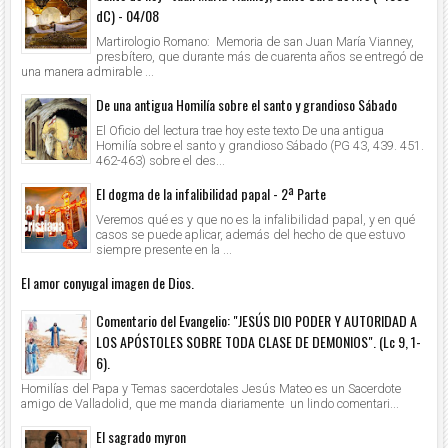
dC) - 04/08
Martirologio Romano: Memoria de san Juan María Vianney,
presbítero, que durante más de cuarenta años se entregó de
una manera admirable ...
De una antigua Homilía sobre el santo y grandioso Sábado
El Oficio del lectura trae hoy este texto De una antigua
Homilía sobre el santo y grandioso Sábado (PG 43, 439. 451.
462-463) sobre el des...
El dogma de la infalibilidad papal - 2ª Parte
Veremos qué es y que no es la infalibilidad papal, y en qué
casos se puede aplicar, además del hecho de que estuvo
siempre presente en la ...
El amor conyugal imagen de Dios.
Comentario del Evangelio: "JESÚS DIO PODER Y AUTORIDAD A
LOS APÓSTOLES SOBRE TODA CLASE DE DEMONIOS". (Lc 9, 1-
6).
Homilías del Papa y Temas sacerdotales Jesús Mateo es un Sacerdote
amigo de Valladolid, que me manda diariamente un lindo comentari...
El sagrado myron