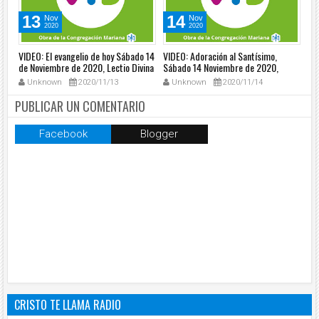
13
14
Nov
Nov
2020
2020
VIDEO: El evangelio de hoy Sábado 14
VIDEO: Adoración al Santísimo,
VID
de Noviembre de 2020, Lectio Divina
Sábado 14 Noviembre de 2020,
Pa
📖 - Tele VID
Padre Osvaldo Ochoa - Tele VID
20
Unknown
2020/11/13
Unknown
2020/11/14
PUBLICAR UN COMENTARIO
Facebook
Blogger
CRISTO TE LLAMA RADIO