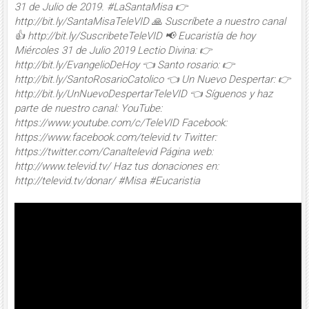
31 de Julio de 2019. #LaSantaMisa 👉
http://bit.ly/SantaMisaTeleVID 🙏 Suscríbete a nuestro canal
👍 http://bit.ly/SuscribeteTeleVID 📢 Eucaristía de hoy
Miércoles 31 de Julio 2019 Lectio Divina: 👉
http://bit.ly/EvangelioDeHoy 👈 Santo rosario: 👉
http://bit.ly/SantoRosarioCatolico 👈 Un Nuevo Despertar: 👉
http://bit.ly/UnNuevoDespertarTeleVID 👈 Síguenos y haz
parte de nuestro canal: YouTube:
https://www.youtube.com/c/TeleVID Facebook:
https://www.facebook.com/televid.tv Twitter:
https://twitter.com/Canaltelevid Página web:
http://www.televid.tv/ Haz tus donaciones en:
http://televid.tv/donar/ #Misa #Eucaristia