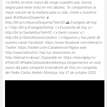
👈 Señor, en este nuevo día vengo a pedirte paz, fuerza,
alegría para tener éxito en mis labores. Te compartimos la
mejor oración de la mañana para tu vida. Únete a nosotros
para #UnNuevoDespertar ☀️
http://bit.ly/UnNuevoDespertarTeleVID 🌄 Evangelio de hoy:
👉 http://bit.ly/EvangelioDeHoy 👈 Eucaristía de hoy: 👉
http://bit.ly/SantaMisaTeleVID 👈 Santo rosario: 👉
http://bit.ly/SantoRosarioCatolico 👈 Síguenos y haz parte de
nuestro canal: Facebook: https://www.facebook.com/televid.tv
Twitter: https://twitter.com/Canaltelevid Página web:
http://www.televid.tv/ Haz tus donaciones en:
http://televid.tv/donar/ Disponible en: https://televidplay.tv/
#TeleVID #PadreCarlosAndresMontoya Despertamos en este
nuevo día para compartir la bendición de Dios en compañía
del Padre Carlos Andrés Montoya, hoy 31 de octubre 2020.