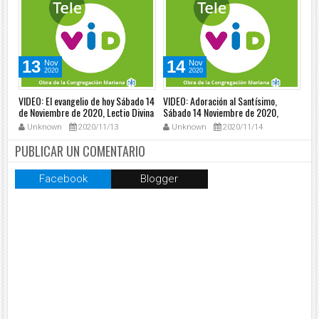
13
14
Nov
Nov
2020
2020
VIDEO: El evangelio de hoy Sábado 14
VIDEO: Adoración al Santísimo,
VID
de Noviembre de 2020, Lectio Divina
Sábado 14 Noviembre de 2020,
Pa
📖 - Tele VID
Padre Osvaldo Ochoa - Tele VID
20
Unknown
2020/11/13
Unknown
2020/11/14
PUBLICAR UN COMENTARIO
Facebook
Blogger