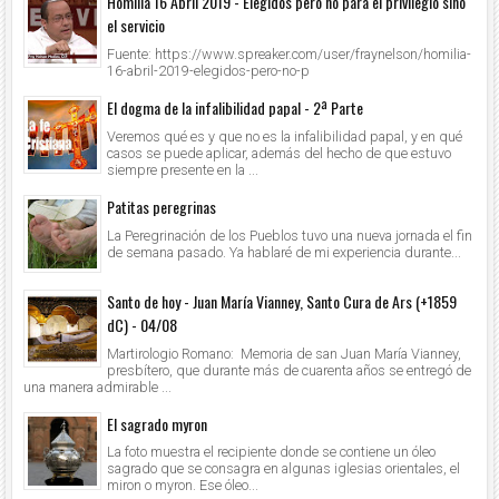
Homilía 16 Abril 2019 - Elegidos pero no para el privilegio sino
el servicio
Fuente: https://www.spreaker.com/user/fraynelson/homilia-
16-abril-2019-elegidos-pero-no-p
El dogma de la infalibilidad papal - 2ª Parte
Veremos qué es y que no es la infalibilidad papal, y en qué
casos se puede aplicar, además del hecho de que estuvo
siempre presente en la ...
Patitas peregrinas
La Peregrinación de los Pueblos tuvo una nueva jornada el fin
de semana pasado. Ya hablaré de mi experiencia durante...
Santo de hoy - Juan María Vianney, Santo Cura de Ars (+1859
dC) - 04/08
Martirologio Romano: Memoria de san Juan María Vianney,
presbítero, que durante más de cuarenta años se entregó de
una manera admirable ...
El sagrado myron
La foto muestra el recipiente donde se contiene un óleo
sagrado que se consagra en algunas iglesias orientales, el
miron o myron. Ese óleo...