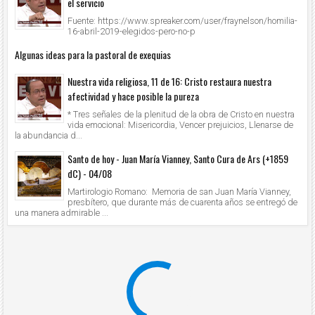
el servicio
Fuente: https://www.spreaker.com/user/fraynelson/homilia-
16-abril-2019-elegidos-pero-no-p
Algunas ideas para la pastoral de exequias
Nuestra vida religiosa, 11 de 16: Cristo restaura nuestra
afectividad y hace posible la pureza
* Tres señales de la plenitud de la obra de Cristo en nuestra
vida emocional: Misericordia, Vencer prejuicios, Llenarse de
la abundancia d...
Santo de hoy - Juan María Vianney, Santo Cura de Ars (+1859
dC) - 04/08
Martirologio Romano: Memoria de san Juan María Vianney,
presbítero, que durante más de cuarenta años se entregó de
una manera admirable ...