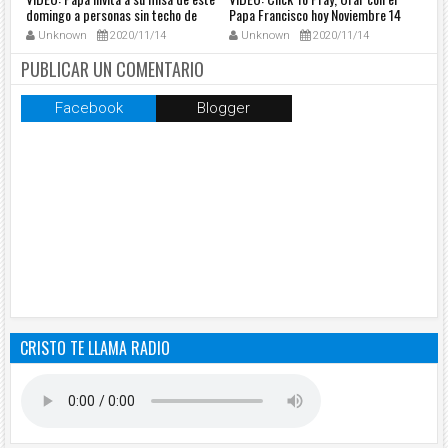
de
domingo a personas sin techo de
Papa Francisco hoy Noviembre 14
cóm
Roma
2020 - Tele VID
en
Unknown
2020/11/14
Unknown
2020/11/14
PUBLICAR UN COMENTARIO
Facebook
Blogger
CRISTO TE LLAMA RADIO