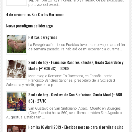
septiembre 2016) P. Fortea: faro y maestro de los exorcistas,
portavoz del exorci...
4 de noviembre: San Carlos Borromeo
Nuevo paradigma de liderazgo
Patitas peregrinas
La Peregrinación de los Pueblos tuvo una nueva jornada el fin
de semana pasado. Ya hablaré de mi experiencia durante...
Santo de hoy - Francisco Bandrés Sánchez, Beato Sacerdote y
Mártir (+1936 dC) - 03/08
Martirologio Romano: En Barcelona, en España, beato
Francisco Bandrés Sánchez, presbítero de la Sociedad
Salesiana y mártir, que en la p...
Santo de hoy - Gustavo de San Sinforiano, Santo Abad (+ 560
dC) - 27/10
San Gustavo de San Sinforiano, Abad. Muerto en Boueges
(Cher, Francia) hacia 560, se lo llama también San Agosto o
Augustus. Estaba tan ...
Homilía 16 Abril 2019 - Elegidos pero no para el privilegio sino