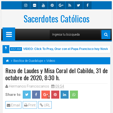
Insta
Sacerdotes Católicos
Flick
Youtu
Pinter
Googl
Rss
Twitte
Faceb
Gra
R
Be
Est
E-
R
Ook
M
Plus
oma
VIDEO: Click To Pray, Orar con el Papa Francisco hoy Noviembre
4:57 AM
rlos Yepes
Basilica de Guadalupe
Videos
Rezo de Laudes y Misa Coral del Cabildo, 31 de
octubre de 2020, 8:30 h.
14
Nov
Hermanos Franciscanos
09:54
2020
Share to:
0
Email
Print
URL