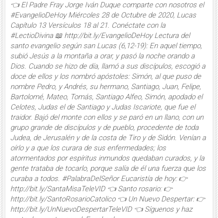
👈 El Padre Fray Jorge Iván Duque comparte con nosotros el
#EvangelioDeHoy Miércoles 28 de Octubre de 2020, Lucas
Capítulo 13 Versículos 18 al 21. Conéctate con la
#LectioDivina 📖 http://bit.ly/EvangelioDeHoy Lectura del
santo evangelio según san Lucas (6,12-19): En aquel tiempo,
subió Jesús a la montaña a orar, y pasó la noche orando a
Dios. Cuando se hizo de día, llamó a sus discípulos, escogió a
doce de ellos y los nombró apóstoles: Simón, al que puso de
nombre Pedro, y Andrés, su hermano, Santiago, Juan, Felipe,
Bartolomé, Mateo, Tomás, Santiago Alfeo, Simón, apodado el
Celotes, Judas el de Santiago y Judas Iscariote, que fue el
traidor. Bajó del monte con ellos y se paró en un llano, con un
grupo grande de discípulos y de pueblo, procedente de toda
Judea, de Jerusalén y de la costa de Tiro y de Sidón. Venían a
oírlo y a que los curara de sus enfermedades; los
atormentados por espíritus inmundos quedaban curados, y la
gente trataba de tocarlo, porque salía de él una fuerza que los
curaba a todos. #PalabraDelSeñor Eucaristía de hoy: 👉
http://bit.ly/SantaMisaTeleVID 👈 Santo rosario: 👉
http://bit.ly/SantoRosarioCatolico 👈 Un Nuevo Despertar: 👉
http://bit.ly/UnNuevoDespertarTeleVID 👈 Síguenos y haz