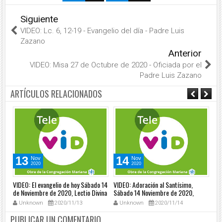
Siguiente
VIDEO: Lc. 6, 12-19 - Evangelio del día - Padre Luis
Zazano
Anterior
VIDEO: Misa 27 de Octubre de 2020 - Oficiada por el
Padre Luis Zazano
ARTÍCULOS RELACIONADOS
13
14
Nov
Nov
2020
2020
ía -
VIDEO: El evangelio de hoy Sábado 14
VIDEO: Adoración al Santísimo,
VID
de Noviembre de 2020, Lectio Divina
Sábado 14 Noviembre de 2020,
Pa
📖 - Tele VID
Padre Osvaldo Ochoa - Tele VID
20
Unknown
2020/11/13
Unknown
2020/11/14
PUBLICAR UN COMENTARIO