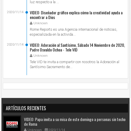
luz respecto a la ...
VIDEO: Diseñador gráfico explica cómo la creatividad ayuda a
2020/11/14
encontrar a Dios
Unknown
Rome Reports es una Agencia internacional de noticias,
especializada en la activida...
VIDEO: Adoración al Santísimo, Sábado 14 Noviembre de 2020,
2020/11/14
Padre Osvaldo Ochoa - Tele VID
Unknown
Tele VID te invita a compartir con nosotros la Adoración al
Santísimo Sacramento de...
ARTÍCULOS RECIENTES
VIDEO: Papa invita a su misa de este domingo a personas sin techo
de Roma
Unknown
2020/11/14