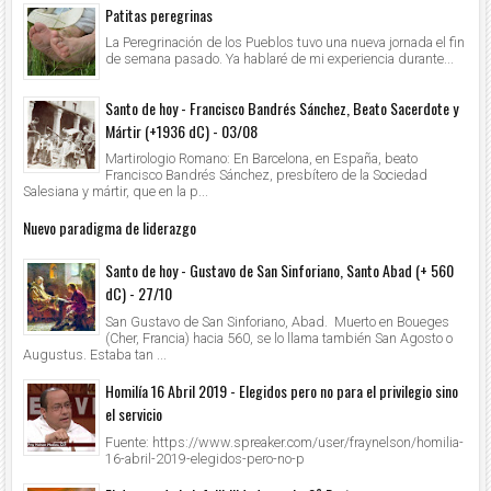
Patitas peregrinas
La Peregrinación de los Pueblos tuvo una nueva jornada el fin
de semana pasado. Ya hablaré de mi experiencia durante...
Santo de hoy - Francisco Bandrés Sánchez, Beato Sacerdote y
Mártir (+1936 dC) - 03/08
Martirologio Romano: En Barcelona, en España, beato
Francisco Bandrés Sánchez, presbítero de la Sociedad
Salesiana y mártir, que en la p...
Nuevo paradigma de liderazgo
Santo de hoy - Gustavo de San Sinforiano, Santo Abad (+ 560
dC) - 27/10
San Gustavo de San Sinforiano, Abad. Muerto en Boueges
(Cher, Francia) hacia 560, se lo llama también San Agosto o
Augustus. Estaba tan ...
Homilía 16 Abril 2019 - Elegidos pero no para el privilegio sino
el servicio
Fuente: https://www.spreaker.com/user/fraynelson/homilia-
16-abril-2019-elegidos-pero-no-p