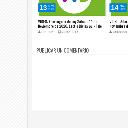
13
14
Nov
Nov
2020
2020
ngelio del día - Padre
VIDEO: El evangelio de hoy Sábado 14 de
VIDEO: Ador
Noviembre de 2020, Lectio Divina 📖 - Tele
Noviembre d
VID
Tele VID
1/13
Unknown
2020/11/13
Unknown
PUBLICAR UN COMENTARIO