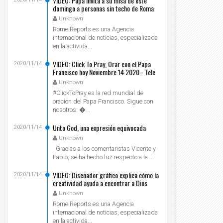
VIDEO: Papa invita a su misa de este
domingo a personas sin techo de Roma
Unknown
Rome Reports es una Agencia
internacional de noticias, especializada
en la activida...
VIDEO: Click To Pray, Orar con el Papa
2020/11/14
Francisco hoy Noviembre 14 2020 - Tele
VID
Unknown
#ClickToPray es la red mundial de
oración del Papa Francisco. Sigue con
nosotros: ...
Unto God, una expresión equivocada
2020/11/14
Unknown
Gracias a los comentaristas Vicente y
Pablo, se ha hecho luz respecto a la ...
VIDEO: Diseñador gráfico explica cómo la
2020/11/14
creatividad ayuda a encontrar a Dios
Unknown
Rome Reports es una Agencia
internacional de noticias, especializada
en la activida...