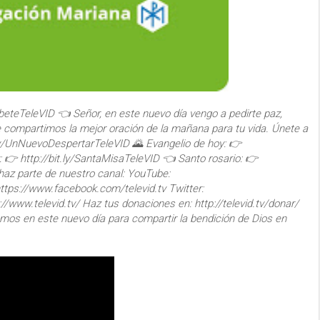
ibeteTeleVID 👈 Señor, en este nuevo día vengo a pedirte paz,
Te compartimos la mejor oración de la mañana para tu vida. Únete a
ly/UnNuevoDespertarTeleVID 🌄 Evangelio de hoy: 👉
: 👉 http://bit.ly/SantaMisaTeleVID 👈 Santo rosario: 👉
 haz parte de nuestro canal: YouTube:
tps://www.facebook.com/televid.tv Twitter:
://www.televid.tv/ Haz tus donaciones en: http://televid.tv/donar/
s en este nuevo día para compartir la bendición de Dios en