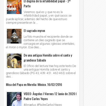
El dogma de la infalibilidad papal - 2ª
Parte
Veremos qué es y que no es la
infalibilidad papal, y en qué casos se
puede aplicar, además del hecho de que estuvo
siempre presente en la ...
El sagrado myron
La foto muestra el recipiente donde se
contiene un óleo sagrado que se
consagra en algunas iglesias orientales,
el miron o myron. Ese óleo...
De una antigua Homilía sobre el santo y
grandioso Sábado
El Oficio del lectura trae hoy este texto De
una antigua Homilía sobre el santo y
grandioso Sábado (PG 43, 439. 451. 462-463) sobre el
des...
Misa del Papa en Morelia: México. 16/02/2016
VIDEO: Ángelus l Viernes 12 Junio de 2020 l
Padre Carlos Yepes
#Angelus #PadreCarlosYepes