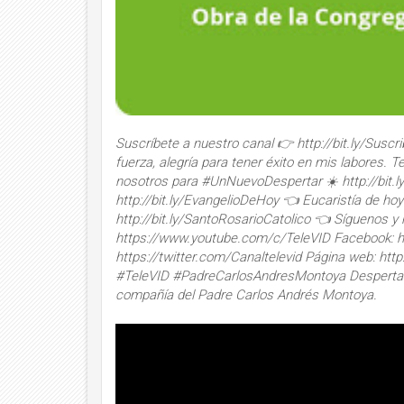
Suscríbete a nuestro canal 👉 http://bit.ly/Suscr
fuerza, alegría para tener éxito en mis labores. 
nosotros para #UnNuevoDespertar ☀️ http://bit.
http://bit.ly/EvangelioDeHoy 👈 Eucaristía de hoy
http://bit.ly/SantoRosarioCatolico 👈 Síguenos y
https://www.youtube.com/c/TeleVID Facebook: ht
https://twitter.com/Canaltelevid Página web: http
#TeleVID #PadreCarlosAndresMontoya Despertamo
compañía del Padre Carlos Andrés Montoya.