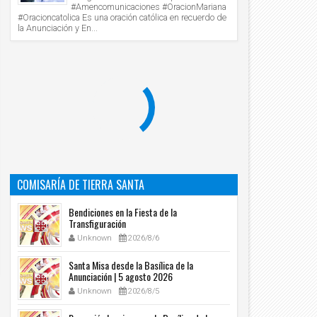
#Amencomunicaciones #OracionMariana
13
12
Nov
Nov
#Oracioncatolica Es una oración católica en recuerdo de
2020
2020
la Anunciación y En...
DEO: Click To Pray, Orar con el Papa
VIDEO: Un nuevo despertar, Viernes 13 d
ancisco hoy Noviembre 13 2020 - Tele VID
Noviembre 2020 🌄 - Tele VID
Unknown
2020/11/13
Unknown
2020/11/12
COMISARÍA DE TIERRA SANTA
Bendiciones en la Fiesta de la
Transfiguración
Unknown
2026/8/6
Santa Misa desde la Basílica de la
Anunciación | 5 agosto 2026
Unknown
2026/8/5