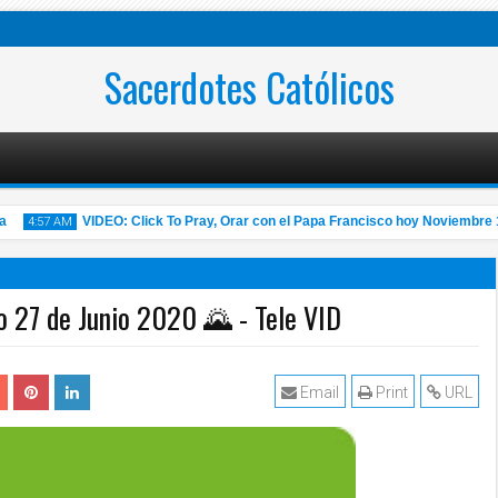
Sacerdotes Católicos
VIDEO: Click To Pray, Orar con el Papa Francisco hoy Noviembre 14 2
4:57 AM
o 27 de Junio 2020 🌄 - Tele VID
14
Nov
2020
Email
Print
URL