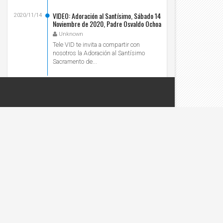
VIDEO: Adoración al Santísimo, Sábado 14
2020/11/14
Noviembre de 2020, Padre Osvaldo Ochoa
- Tele VID
Unknown
Tele VID te invita a compartir con
nosotros la Adoración al Santísimo
Sacramento de...