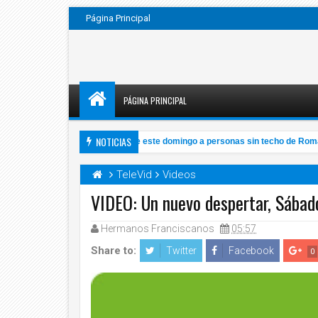
Página Principal
PÁGINA PRINCIPAL
NOTICIAS
VIDEO: Papa invita a su misa de este domingo a personas sin techo de Roma
TeleVid
Videos
VIDEO: Un nuevo despertar, Sábad
Hermanos Franciscanos
05:57
Share to:
Twitter
Facebook
0