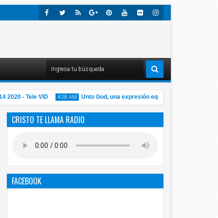
Faceb
Twitte
Rss
Googl
Pinter
Youtu
Flick
Insta
Ook
R
E-
Est
Be
R
Gra
Plus
M
020 - Tele VID
Unto God, una expresión equivocada
VIDE
4:28 AM
1:01 AM
CRISTO TE LLAMA RADIO
14
14
Nov
Nov
2020
2020
FACEBOOK