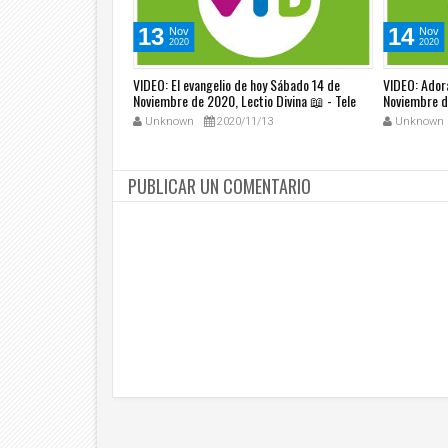
13
14
Nov
Nov
2020
2020
re Pedro Justo Berrío,
VIDEO: El evangelio de hoy Sábado 14 de
VIDEO: Ador
 Noviembre 12 2020 -
Noviembre de 2020, Lectio Divina 📖 - Tele
Noviembre d
VID
Tele VID
1/12
Unknown
2020/11/13
Unknown
PUBLICAR UN COMENTARIO