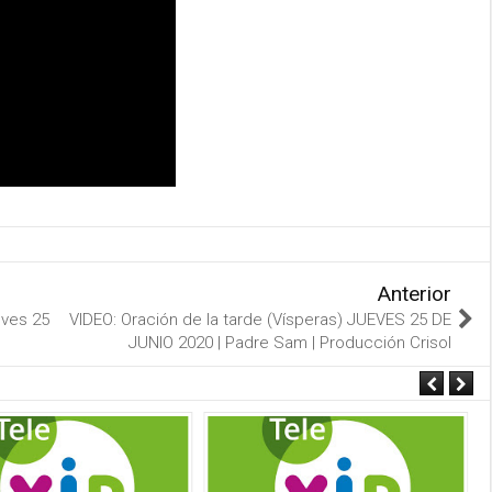
Anterior
eves 25
VIDEO: Oración de la tarde (Vísperas) JUEVES 25 DE
JUNIO 2020 | Padre Sam | Producción Crisol