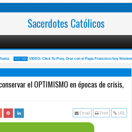
Sacerdotes Católicos
ma
VIDEO: Click To Pray, Orar con el Papa Francisco hoy Noviembre 
4:57 AM
onservar el OPTIMISMO en épocas de crisis,
14
Nov
2020
Email
Print
URL