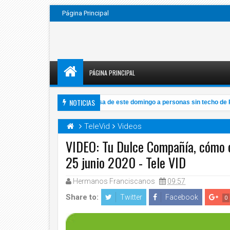
Página Principal
PÁGINA PRINCIPAL
NOTICIAS
VIDEO: Papa invita a su misa de este domingo a personas sin techo de Ro
 AM
TeleVid
Videos
VIDEO: Tu Dulce Compañía, cómo c
25 junio 2020 - Tele VID
Nov
2020
Hermanos Franciscanos
09:57
Share to:
Twitter
Facebook
0