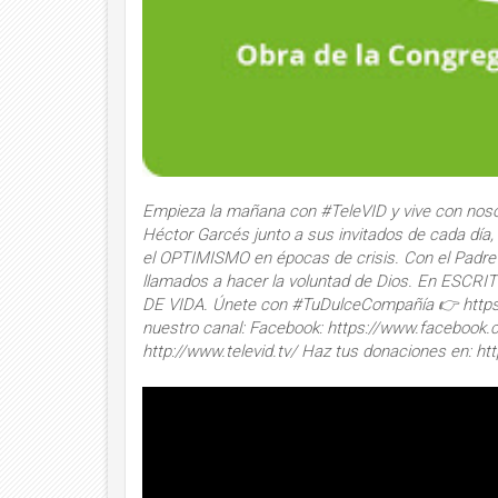
Empieza la mañana con #TeleVID y vive con nos
Héctor Garcés junto a sus invitados de cada día
el OPTIMISMO en épocas de crisis. Con el Padr
llamados a hacer la voluntad de Dios. En ESCR
DE VIDA. Únete con #TuDulceCompañía 👉 https:
nuestro canal: Facebook: https://www.facebook.co
http://www.televid.tv/ Haz tus donaciones en: http