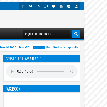
Faceb
Twitte
Rss
Googl
Pinter
Youtu
Flick
Insta
Ook
R
E-
Est
Be
R
Gra
Plus
M
14 2020 - Tele VID
Unto God, una expresión equivocada
4:28 AM
1:01 AM
CRISTO TE LLAMA RADIO
14
14
Nov
No
2020
202
FACEBOOK