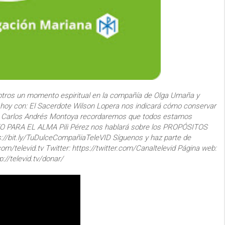
otros un momento espiritual en la compañía de Olga Umaña y
, hoy con: El Sacerdote Wilson Lopera nos indicará cómo conservar
e Carlos Andrés Montoya recordaremos que todos estamos
ITO PARA EL ALMA Pili Pérez nos hablará sobre los PROPÓSITOS
//bit.ly/TuDulceCompañiaTeleVID Síguenos y haz parte de
m/televid.tv Twitter: https://twitter.com/Canaltelevid Página web:
://televid.tv/donar/