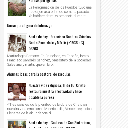
Patitas peregrinas
La Peregrinación de los Pueblos tuvo una
nueva jornada el fin de semana pasado.
Ya hablaré de mi experiencia durante...
Nuevo paradigma de liderazgo
Santo de hoy - Francisco Bandrés Sánchez,
Beato Sacerdote y Mártir (+1936 dC) -
03/08
Martirologio Romano: En Barcelona, en España, beato
Francisco Bandrés Sánchez, presbítero de la Sociedad
Salesiana y mártir, que en la p...
Algunas ideas para la pastoral de exequias
Nuestra vida religiosa, 11 de 16: Cristo
restaura nuestra afectividad y hace
posible la pureza
* Tres señales de la plenitud de la obra de Cristo en
nuestra vida emocional: Misericordia, Vencer prejuicios,
Llenarse de la abundancia d...
Santo de hoy - Gustavo de San Sinforiano,