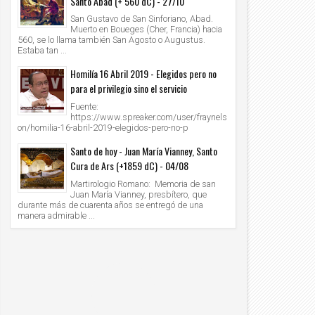
Santo Abad (+ 560 dC) - 27/10
San Gustavo de San Sinforiano, Abad.
Muerto en Boueges (Cher, Francia) hacia
560, se lo llama también San Agosto o Augustus.
Estaba tan ...
Homilía 16 Abril 2019 - Elegidos pero no
para el privilegio sino el servicio
Fuente:
https://www.spreaker.com/user/fraynels
on/homilia-16-abril-2019-elegidos-pero-no-p
Santo de hoy - Juan María Vianney, Santo
Cura de Ars (+1859 dC) - 04/08
Martirologio Romano: Memoria de san
Juan María Vianney, presbítero, que
durante más de cuarenta años se entregó de una
manera admirable ...