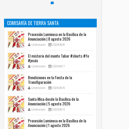
14
14
Nov
Nov
2020
2020
COMISARÍA DE TIERRA SANTA
DEO: Papa invita a su misa de este domingo
VIDEO: Diseñador gráfico explica cómo l
personas sin techo de Roma
creatividad ayuda a encontrar a Dios
Procesión Luminosa en la Basílica de la
Unknown
2020/11/14
Unknown
2020/11/14
Anunciación | 8 agosto 2026
Unknown
2026/8/8
El misterio del monte Tabor #shorts #fe
#jesús
Unknown
2026/8/7
Bendiciones en la Fiesta de la
Transfiguración
Unknown
2026/8/6
Santa Misa desde la Basílica de la
Anunciación | 5 agosto 2026
Unknown
2026/8/5
Procesión Luminosa en la Basílica de la
Anunciación | 1 agosto 2026