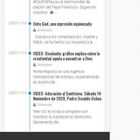
#ClickToPray es la red mundial de
oración del Papa Francisco. Sigue con
nosotros: ...
Unto God, una expresión equivocada
2020/11/14
Unknown
Gracias a los comentaristas Vicente y
Pablo, se ha hecho luz respecto a la ...
VIDEO: Diseñador gráfico explica cómo la
2020/11/14
creatividad ayuda a encontrar a Dios
Unknown
Rome Reports es una Agencia
internacional de noticias, especializada
en la activida...
VIDEO: Adoración al Santísimo, Sábado 14
2020/11/14
Noviembre de 2020, Padre Osvaldo Ochoa
- Tele VID
Unknown
Tele VID te invita a compartir con
nosotros la Adoración al Santísimo
Sacramento de...