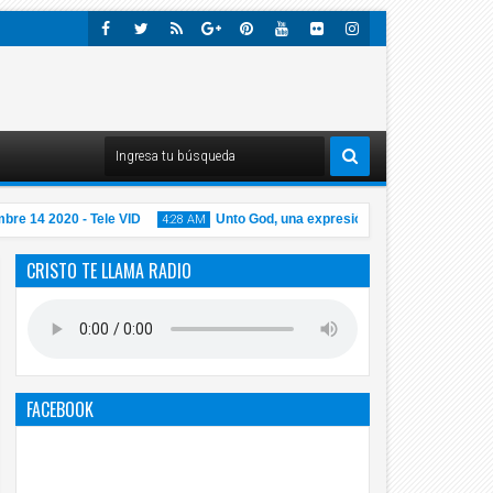
Faceb
Twitte
Rss
Googl
Pinter
Youtu
Flick
Insta
Ook
R
E-
Est
Be
R
Gra
Plus
M
14 2020 - Tele VID
Unto God, una expresión equivocada
4:28 AM
1:01 AM
CRISTO TE LLAMA RADIO
14
14
Nov
Nov
2020
2020
FACEBOOK