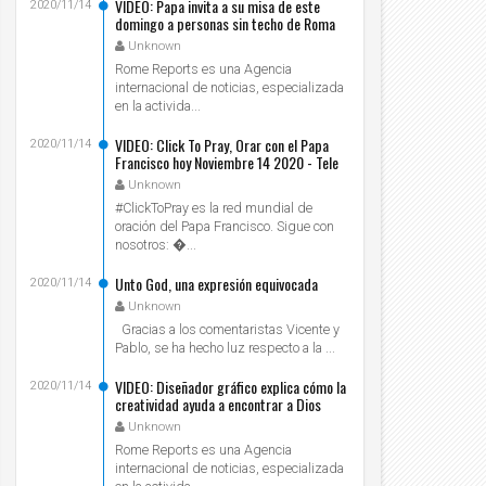
VIDEO: Papa invita a su misa de este
2020/11/14
domingo a personas sin techo de Roma
Unknown
Rome Reports es una Agencia
internacional de noticias, especializada
en la activida...
VIDEO: Click To Pray, Orar con el Papa
2020/11/14
Francisco hoy Noviembre 14 2020 - Tele
VID
Unknown
#ClickToPray es la red mundial de
oración del Papa Francisco. Sigue con
nosotros: ...
Unto God, una expresión equivocada
2020/11/14
Unknown
Gracias a los comentaristas Vicente y
Pablo, se ha hecho luz respecto a la ...
VIDEO: Diseñador gráfico explica cómo la
2020/11/14
creatividad ayuda a encontrar a Dios
Unknown
Rome Reports es una Agencia
internacional de noticias, especializada