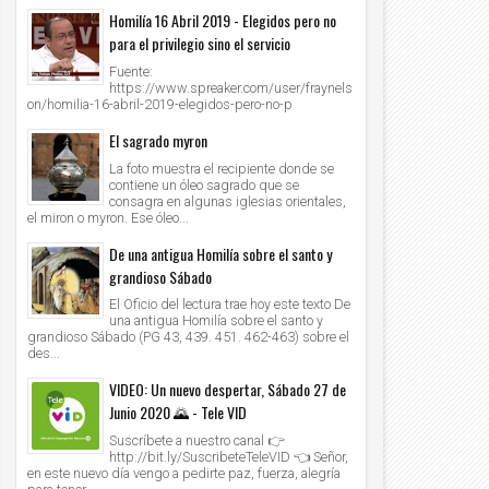
Homilía 16 Abril 2019 - Elegidos pero no
para el privilegio sino el servicio
Fuente:
https://www.spreaker.com/user/fraynels
on/homilia-16-abril-2019-elegidos-pero-no-p
El sagrado myron
La foto muestra el recipiente donde se
contiene un óleo sagrado que se
consagra en algunas iglesias orientales,
el miron o myron. Ese óleo...
De una antigua Homilía sobre el santo y
grandioso Sábado
El Oficio del lectura trae hoy este texto De
una antigua Homilía sobre el santo y
grandioso Sábado (PG 43, 439. 451. 462-463) sobre el
des...
VIDEO: Un nuevo despertar, Sábado 27 de
Junio 2020 🌄 - Tele VID
Suscríbete a nuestro canal 👉
http://bit.ly/SuscribeteTeleVID 👈 Señor,
en este nuevo día vengo a pedirte paz, fuerza, alegría