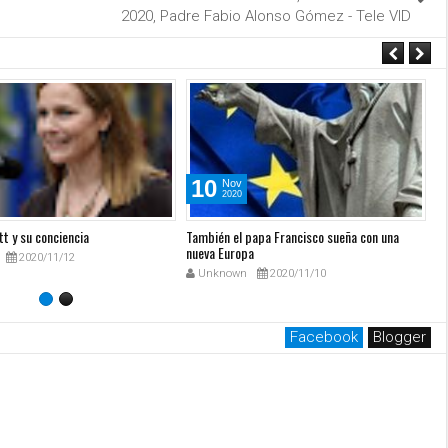
2020, Padre Fabio Alonso Gómez - Tele VID
10
Nov
2020
t y su conciencia
También el papa Francisco sueña con una
Ca
nueva Europa
X
2020/11/12
Unknown
2020/11/10
Facebook
Blogger