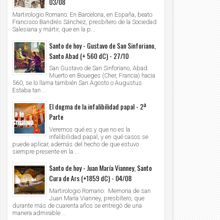
03/08
Martirologio Romano: En Barcelona, en España, beato
Francisco Bandrés Sánchez, presbítero de la Sociedad
Salesiana y mártir, que en la p...
Santo de hoy - Gustavo de San Sinforiano,
Santo Abad (+ 560 dC) - 27/10
San Gustavo de San Sinforiano, Abad.
Muerto en Boueges (Cher, Francia) hacia
560, se lo llama también San Agosto o Augustus.
Estaba tan ...
El dogma de la infalibilidad papal - 2ª
Parte
Veremos qué es y que no es la
infalibilidad papal, y en qué casos se
puede aplicar, además del hecho de que estuvo
siempre presente en la ...
Santo de hoy - Juan María Vianney, Santo
Cura de Ars (+1859 dC) - 04/08
Martirologio Romano: Memoria de san
Juan María Vianney, presbítero, que
durante más de cuarenta años se entregó de una
manera admirable ...