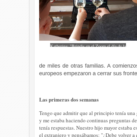
Katherina: "Brindis en el Zoom el día de la
graduación de mi hijo".
de miles de otras familias. A comienz
europeos empezaron a cerrar sus fronte
Las primeras dos semanas
Tengo que admitir que al principio tenía una
y me estaba haciendo continuas preguntas de
tenía respuestas. Nuestro hijo mayor estaba 
el extranjero y pensábamos: "¿Debe volver a 