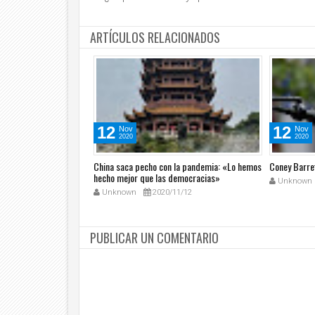
ARTÍCULOS RELACIONADOS
12
12
Nov
Nov
2020
2020
dinario
China saca pecho con la pandemia: «Lo hemos
Coney Barret
hecho mejor que las democracias»
1/5
Unknown
Unknown
2020/11/12
PUBLICAR UN COMENTARIO