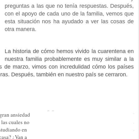
preguntas a las que no tenía respuestas. Después,
con el apoyo de cada uno de la familia, vemos que
esta situación nos ha ayudado a ver las cosas de
otra manera.
La historia de cómo hemos vivido la cuarentena en
nuestra familia probablemente es muy similar a la
os de marzo, vimos con incredulidad cómo los países
ras. Después, también en nuestro país se cerraron.
 gran ansiedad
JESUCRISTO NO LIMITA SU
 las cuales no
PRESENCIA AL SANTÍSIMO
estudiando en
SACRAMENTO, ESTÁ EN QUIEN
casa? ¿Van a