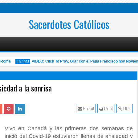
Sacerdotes Católicos
ma
VIDEO: Click To Pray, Orar con el Papa Francisco hoy Noviembre 
4:57 AM
iedad a la sonrisa
14
Nov
2020
Email
Print
URL
Vivo en Canadá y las primeras dos semanas de
inició del Covid-19 estuvieron llenas de ansiedad y