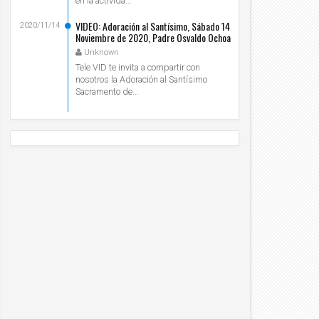
en la activida...
VIDEO: Adoración al Santísimo, Sábado 14
2020/11/14
Noviembre de 2020, Padre Osvaldo Ochoa
- Tele VID
Unknown
Tele VID te invita a compartir con
nosotros la Adoración al Santísimo
Sacramento de...
10
10
Nov
Nov
2020
2020
rta Pastoral del Prelado del Opus Dei (28-
Paliativos: la historia de Pedro y Pilar
-2020)
Unknown
2020/11/10
Unknown
2020/11/10