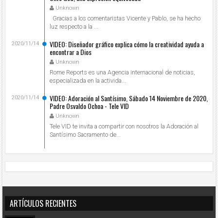
Unknown
Gracias a los comentaristas Vicente y Pablo, se ha hecho
luz respecto a la ...
VIDEO: Diseñador gráfico explica cómo la creatividad ayuda a
2020/11/14
encontrar a Dios
Unknown
Rome Reports es una Agencia internacional de noticias,
especializada en la activida...
VIDEO: Adoración al Santísimo, Sábado 14 Noviembre de 2020,
2020/11/14
Padre Osvaldo Ochoa - Tele VID
Unknown
Tele VID te invita a compartir con nosotros la Adoración al
Santísimo Sacramento de...
ARTÍCULOS RECIENTES