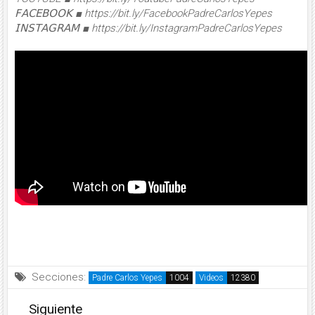
𝖥𝖠𝖢𝖤𝖡𝖮𝖮𝖪 ■ https://bit.ly/FacebookPadreCarlosYepes
𝖨𝖭𝖲𝖳𝖠𝖦𝖱𝖠𝖬 ■ https://bit.ly/InstagramPadreCarlosYepes
Secciones:
Padre Carlos Yepes
Videos
Siguiente