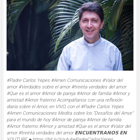
#Padre Carlos Yepes #Amen Comunicaciones #Valor del
amor #Verdades sobre el amor #treinta verdades del amor
#Que es el amor #Amor de pareja #Amor de familia #Amor y
amistad #Amor fraterno Acompáñanos con una reflexión
diaria sobre el Amor, en VIVO, con el #Padre Carlos Yepes
#Amen Comunicaciones Medita sobre los "Desafíos del Amor"
para el mundo de hoy #Amor de pareja #Amor de familia
#Amor fraterno #Amor y amistad #Que es el amor #Valor del
amor #treinta verdades del amor 𝗘𝗡𝗖𝗨𝗘𝗡𝗧𝗥𝗔𝗡𝗢𝗦 𝗘𝗡
YOUTUBE ■ https://bit.ly/YoutubePadreCarlosYepes