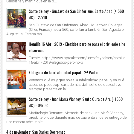
Salesiana y mártir, que en la p...
Santo de hoy - Gustavo de San Sinforiano, Santo Abad (+ 560
dC) - 27/10
San Gustavo de San Sinforiano, Abad. Muerto en Boueges
(Cher, Francia) hacia 560, se lo llama también San Agosto o
Augustus. Estaba tan ...
Homilía 16 Abril 2019 - Elegidos pero no para el privilegio sino
el servicio
Fuente: https://www.spreaker.com/user/fraynelson/homilia-
16-abril-2019-elegidos-pero-no-p
El dogma de la infalibilidad papal - 2ª Parte
Veremos qué es y que no es la infalibilidad papal, y en qué
casos se puede aplicar, además del hecho de que estuvo
siempre presente en la ...
Santo de hoy - Juan María Vianney, Santo Cura de Ars (+1859
dC) - 04/08
Martirologio Romano: Memoria de san Juan María Vianney,
presbítero, que durante más de cuarenta años se entregó de
una manera admirable ...
4 de noviembre: San Carlos Borromeo