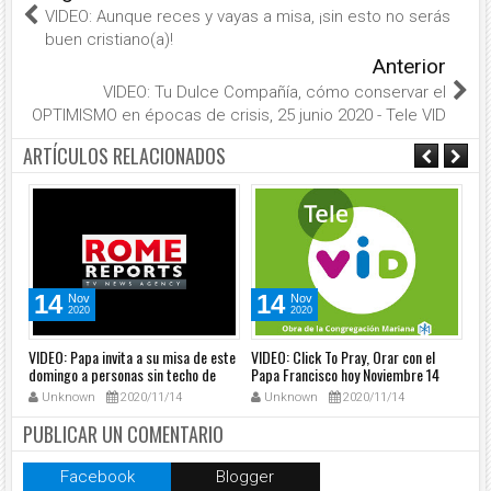
VIDEO: Aunque reces y vayas a misa, ¡sin esto no serás
buen cristiano(a)!
Anterior
VIDEO: Tu Dulce Compañía, cómo conservar el
OPTIMISMO en épocas de crisis, 25 junio 2020 - Tele VID
ARTÍCULOS RELACIONADOS
14
14
Nov
Nov
2020
2020
VIDEO: Papa invita a su misa de este
VIDEO: Click To Pray, Orar con el
VID
domingo a personas sin techo de
Papa Francisco hoy Noviembre 14
cóm
Roma
2020 - Tele VID
en
Unknown
2020/11/14
Unknown
2020/11/14
PUBLICAR UN COMENTARIO
Facebook
Blogger