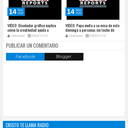
14
14
Nov
Nov
2020
2020
VIDEO: Diseñador gráfico explica
VIDEO: Papa invita a su misa de este
VID
cómo la creatividad ayuda a
domingo a personas sin techo de
Pa
encontrar a Dios
Roma
20
Unknown
2020/11/14
Unknown
2020/11/14
PUBLICAR UN COMENTARIO
Facebook
Blogger
CRISTO TE LLAMA RADIO