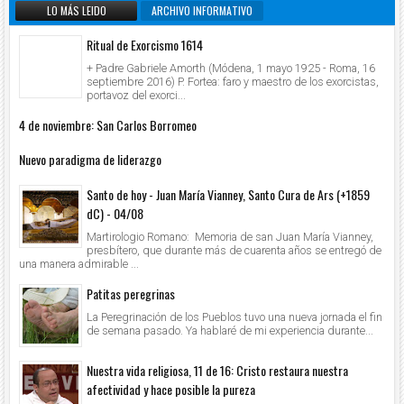
LO MÁS LEIDO
ARCHIVO INFORMATIVO
Ritual de Exorcismo 1614
+ Padre Gabriele Amorth (Módena, 1 mayo 1925 - Roma, 16
septiembre 2016) P. Fortea: faro y maestro de los exorcistas,
portavoz del exorci...
4 de noviembre: San Carlos Borromeo
Nuevo paradigma de liderazgo
Santo de hoy - Juan María Vianney, Santo Cura de Ars (+1859
dC) - 04/08
Martirologio Romano: Memoria de san Juan María Vianney,
presbítero, que durante más de cuarenta años se entregó de
una manera admirable ...
Patitas peregrinas
La Peregrinación de los Pueblos tuvo una nueva jornada el fin
de semana pasado. Ya hablaré de mi experiencia durante...
Nuestra vida religiosa, 11 de 16: Cristo restaura nuestra
afectividad y hace posible la pureza