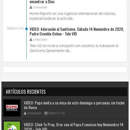
encontrar a Dios
Unknown
Rome Reports es una Agencia internacional de noticias,
especializada en la activida...
VIDEO: Adoración al Santísimo, Sábado 14 Noviembre de 2020,
2020/11/14
Padre Osvaldo Ochoa - Tele VID
Unknown
Tele VID te invita a compartir con nosotros la Adoración al
Santísimo Sacramento de...
ARTÍCULOS RECIENTES
VIDEO: Papa invita a su misa de este domingo a personas sin techo
de Roma
Unknown
2020/11/14
VIDEO: Click To Pray, Orar con el Papa Francisco hoy Noviembre 14
2020 - Tele VID