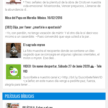
* Tres señales de la plenitud de la obra de Cristo en nuestra
vida emocional: Misericordia, Vencer prejuicios, Llenarse de
la abundancia d...
Misa del Papa en Morelia: México. 16/02/2016
(382) Elija, por favor: ¿martirio o apostasía?
–Yo, con perdón, no tengo vocación de mártir. Y el otro día le oí decir eso
mismo a un sacerdote. –Pues convendrá que vaya usted a la par...
El sagrado myron
La foto muestra el recipiente donde se contiene un óleo
sagrado que se consagra en algunas iglesias orientales, el
miron o myron. Ese óleo...
VIDEO: Un nuevo despertar, Sábado 27 de Junio 2020 🌄 - Tele
VID
Suscríbete a nuestro canal 👉 http://bit.ly/SuscribeteTeleVID
👈 Señor, en este nuevo día vengo a pedirte paz, fuerza,
alegría para tener ...
PELÍCULAS BÍBLICAS
PELÍCULA: Ester y el rey