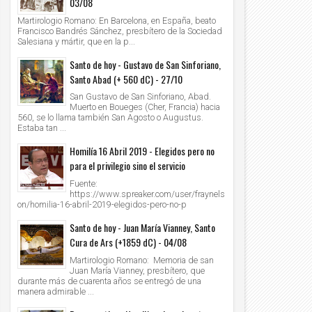
03/08
Martirologio Romano: En Barcelona, en España, beato
Francisco Bandrés Sánchez, presbítero de la Sociedad
Salesiana y mártir, que en la p...
Santo de hoy - Gustavo de San Sinforiano,
Santo Abad (+ 560 dC) - 27/10
San Gustavo de San Sinforiano, Abad.
Muerto en Boueges (Cher, Francia) hacia
560, se lo llama también San Agosto o Augustus.
Estaba tan ...
Homilía 16 Abril 2019 - Elegidos pero no
para el privilegio sino el servicio
Fuente:
https://www.spreaker.com/user/fraynels
on/homilia-16-abril-2019-elegidos-pero-no-p
Santo de hoy - Juan María Vianney, Santo
Cura de Ars (+1859 dC) - 04/08
Martirologio Romano: Memoria de san
Juan María Vianney, presbítero, que
durante más de cuarenta años se entregó de una
manera admirable ...