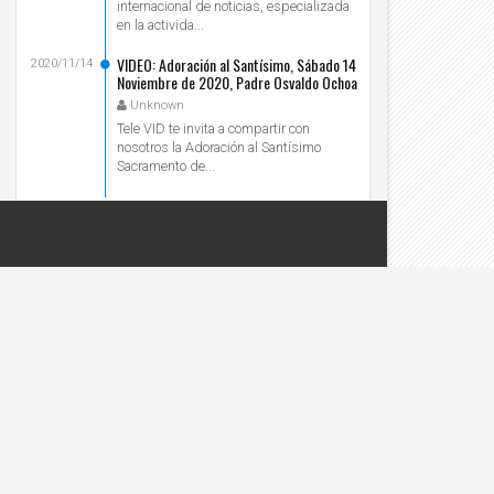
internacional de noticias, especializada
en la activida...
VIDEO: Adoración al Santísimo, Sábado 14
2020/11/14
Noviembre de 2020, Padre Osvaldo Ochoa
- Tele VID
Unknown
Tele VID te invita a compartir con
nosotros la Adoración al Santísimo
Sacramento de...