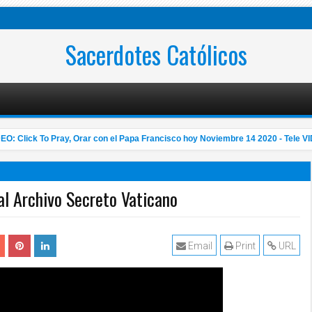
Sacerdotes Católicos
 Click To Pray, Orar con el Papa Francisco hoy Noviembre 14 2020 - Tele VID
al Archivo Secreto Vaticano
Email
Print
URL