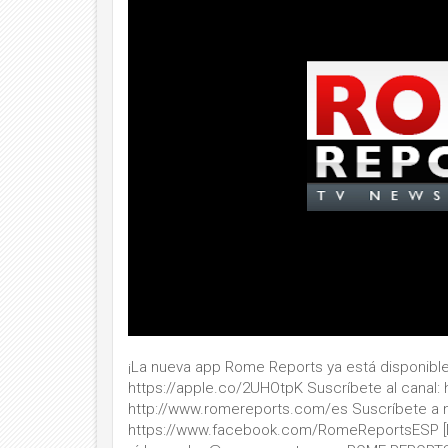
¡La nueva app Rome Reports ya está disponible! 
https://apple.co/2UHOtpK Suscríbete al canal: 
http://www.romereports.com/es Suscríbete a n
https://www.facebook.com/RomeReportsESP [DESCRI