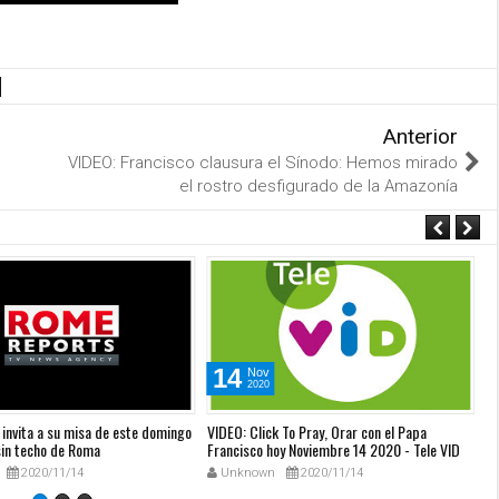
Anterior
VIDEO: Francisco clausura el Sínodo: Hemos mirado
el rostro desfigurado de la Amazonía
14
Nov
2020
invita a su misa de este domingo
VIDEO: Click To Pray, Orar con el Papa
VI
sin techo de Roma
Francisco hoy Noviembre 14 2020 - Tele VID
No
Te
2020/11/14
Unknown
2020/11/14