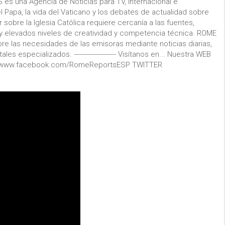
 una Agencia de Noticias para TV, internacional e
l Papa, la vida del Vaticano y los debates de actualidad sobre
r sobre la Iglesia Católica requiere cercanía a las fuentes,
 y elevados niveles de creatividad y competencia técnica. ROME
re las necesidades de las emisoras mediante noticias diarias,
especializados. --------------------- Visítanos en... Nuestra WEB
://www.facebook.com/RomeReportsESP TWITTER