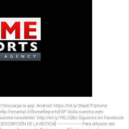
Descarga la app: Android: https://bit.ly/2taaX7f Iphone:
http://smarturl.it/RomeReportsESP Visita nuestra web:
uestra newsletter: http://bit.ly/1RLUQBz Síguenos en Facebook
PCIÓN DE LA NOTICIA] --------------------- Para difusión del