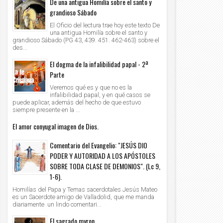
De una antigua Homilía sobre el santo y
grandioso Sábado
El Oficio del lectura trae hoy este texto De
una antigua Homilía sobre el santo y
grandioso Sábado (PG 43, 439. 451. 462-463) sobre el
des...
El dogma de la infalibilidad papal - 2ª
Parte
Veremos qué es y que no es la
infalibilidad papal, y en qué casos se
puede aplicar, además del hecho de que estuvo
siempre presente en la ...
El amor conyugal imagen de Dios.
Comentario del Evangelio: "JESÚS DIO
PODER Y AUTORIDAD A LOS APÓSTOLES
SOBRE TODA CLASE DE DEMONIOS". (Lc 9,
14
13
Nov
Nov
2020
2020
1-6).
Homilías del Papa y Temas sacerdotales Jesús Mateo
DEO: Adoración al Santísimo, Sábado 14
VIDEO: Lc. 18,1-8 - Evangelio del día - P
es un Sacerdote amigo de Valladolid, que me manda
viembre de 2020, Padre Osvaldo Ochoa -
Luis Zazano
diariamente un lindo comentari...
le VID
Unknown
2020/11/14
Unknown
2020/11/13
El sagrado myron