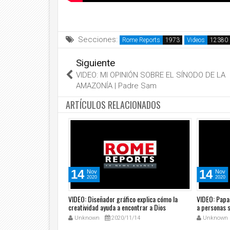
Secciones:
Rome Reports
Videos
Siguiente
VIDEO: MI OPINIÓN SOBRE EL SÍNODO DE LA
AMAZONÍA | Padre Sam
ARTÍCULOS RELACIONADOS
14
14
Nov
Nov
2020
2020
ará test del coronavirus
VIDEO: Diseñador gráfico explica cómo la
VIDEO: Papa 
creatividad ayuda a encontrar a Dios
a personas 
1/12
Unknown
2020/11/14
Unknown