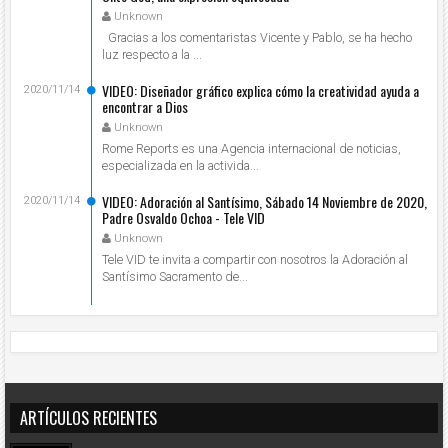
Unknown
Gracias a los comentaristas Vicente y Pablo, se ha hecho
luz respecto a la ...
VIDEO: Diseñador gráfico explica cómo la creatividad ayuda a
2020/11/14
encontrar a Dios
Unknown
Rome Reports es una Agencia internacional de noticias,
especializada en la activida...
VIDEO: Adoración al Santísimo, Sábado 14 Noviembre de 2020,
2020/11/14
Padre Osvaldo Ochoa - Tele VID
Unknown
Tele VID te invita a compartir con nosotros la Adoración al
Santísimo Sacramento de...
ARTÍCULOS RECIENTES