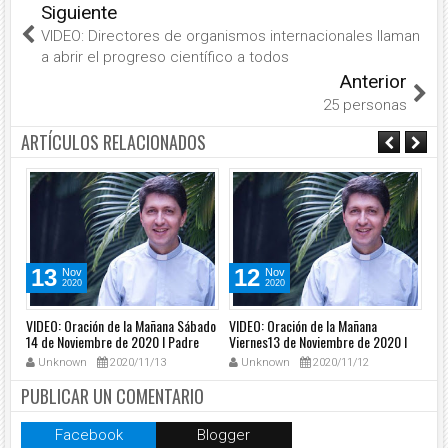
Siguiente
VIDEO: Directores de organismos internacionales llaman
a abrir el progreso científico a todos
Anterior
25 personas
ARTÍCULOS RELACIONADOS
13
12
Nov
Nov
2020
2020
VIDEO: Oración de la Mañana Sábado
VIDEO: Oración de la Mañana
VI
14 de Noviembre de 2020 l Padre
Viernes13 de Noviembre de 2020 l
Ye
Carlos Yepes
Padre Carlos Yepes
20
Unknown
2020/11/13
Unknown
2020/11/12
PUBLICAR UN COMENTARIO
Facebook
Blogger