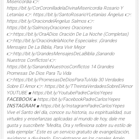
Misericordia 👉:
https://bit.ly/CorCoronilladelaDivinaMisericordia Rosario Y
Letanías 👉: https://bit.ly/SantoRosarioYLetanías Ángelus 👉:
https://bit.ly/OraciondelÁngelus Salmos 👉:
https://bit.ly/SalmosyOraciones Oraciones
👉:https://bit.ly/OraADios Oración De La Noche (Completas)
👉:http://bit.ly/OracióndelaNoche Especiales: ¡Grandes
Mensajes De La Biblia, Para Vivir Mejor
👉:http://bit.ly/GrandesMensajesDeLaBiblia ¡Sanando
Nuestros Conflictos! 👉:
https://bit.ly/SanandoNuestrosConflictos 14 Grandes
Promesas De Dios Para Tu Vida
👉:https://bit.ly/PromesasDeDiosParaTuVida 30 Verdades
Sobre El Amor 👉: https://bit.ly/TTreintaVerdadesSobreElAmor
YOUTUBE ■ https://bit.ly/YoutubePadreCarlosYepes
𝖥𝖠𝖢𝖤𝖡𝖮𝖮𝖪 ■ https://bit.ly/FacebookPadreCarlosYepes
𝖨𝖭𝖲𝖳𝖠𝖦𝖱𝖠𝖬 ■ https://bit.ly/InstagramPadreCarlosYepes
Vive el Santo del día, conoce su historia, su espiritualidad, sus
virtudes y enseñanzas aplicadas al mundo de hoy, dale me
gusta y suscríbete "Medita, Ora y reflexiona sobre su estilo de
vida ejemplar." Este es un servicio gratuito de evangelización,
ayúdanos a divulgarlo. Encuéntranos en los canales Amén