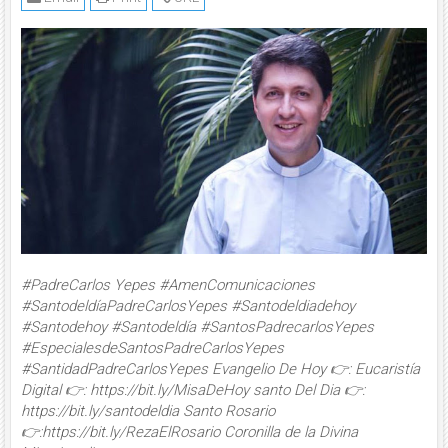
#PadreCarlos Yepes #AmenComunicaciones
#SantodeldíaPadreCarlosYepes #Santodeldiadehoy
#Santodehoy #Santodeldía #SantosPadrecarlosYepes
#EspecialesdeSantosPadreCarlosYepes
#SantidadPadreCarlosYepes Evangelio De Hoy 👉: Eucaristía
Digital 👉: https://bit.ly/MisaDeHoy santo Del Dia 👉:
https://bit.ly/santodeldia Santo Rosario
👉:https://bit.ly/RezaElRosario Coronilla de la Divina