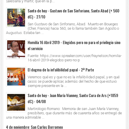
Salesiana y mártir, que en la p...
Santo de hoy - Gustavo de San Sinforiano, Santo Abad (+ 560
dC) - 27/10
San Gustavo de San Sinforiano, Abad. Muerto en Boueges
(Cher, Francia) hacia 560, se lo llama también San Agosto o
Augustus. Estaba tan ...
Homilía 16 Abril 2019 - Elegidos pero no para el privilegio sino
el servicio
Fuente: https://www.spreaker.com/user/fraynelson/homilia-
16-abril-2019-elegidos-pero-no-p
El dogma de la infalibilidad papal - 2ª Parte
Veremos qué es y que no es la infalibilidad papal, y en qué
casos se puede aplicar, además del hecho de que estuvo
siempre presente en la ...
Santo de hoy - Juan María Vianney, Santo Cura de Ars (+1859
dC) - 04/08
Martirologio Romano: Memoria de san Juan María Vianney,
presbítero, que durante más de cuarenta años se entregó de
una manera admirable ...
4 de noviembre: San Carlos Borromeo